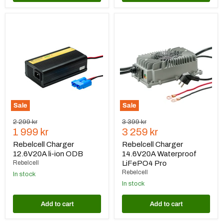
Rebelcell
Rebelcell
Charger
Charger
12.6V20A
14.6V20A
li-
Waterproof
ion
LiFePO4
ODB
Pro
Sale
Sale
Original
Original
2 299 kr
3 399 kr
Current
Current
price
1 999 kr
price
3 259 kr
price
price
Rebelcell Charger
Rebelcell Charger
12.6V20A li-ion ODB
14.6V20A Waterproof
Rebelcell
LiFePO4 Pro
Rebelcell
In stock
In stock
Add to cart
Add to cart