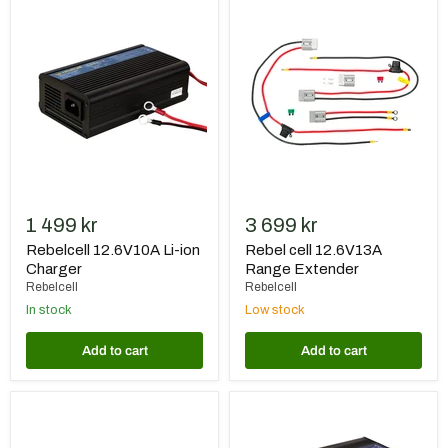
Rebelcell
Rebel
12.6V10A
cell
Li-
12.6V13A
ion
Range
Charger
Extender
1 499 kr
3 699 kr
Rebelcell 12.6V10A Li-ion
Rebel cell 12.6V13A
Charger
Range Extender
Rebelcell
Rebelcell
In stock
Low stock
Add to cart
Add to cart
Rebel
Rebelcell
cell
12.6V20A
29.4V07A
NMC