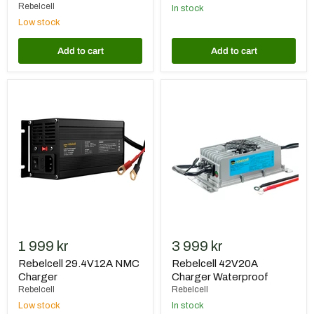
Rebelcell
In stock
Low stock
Add to cart
Add to cart
Rebelcell
Rebelcell
29.4V12A
42V20A
NMC
Charger
Charger
Waterproof
1 999 kr
3 999 kr
Rebelcell 29.4V12A NMC
Rebelcell 42V20A
Charger
Charger Waterproof
Rebelcell
Rebelcell
Low stock
In stock