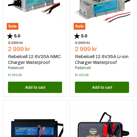
Sale
Sale
Rating:
out of 5 stars
Rating:
out of 5 stars
5.0
5.0
Original
Original
3 259 kr
4 999 kr
Current
Current
price
2 999 kr
price
2 999 kr
price
price
Rebelcell 12.6V20A NMC
Rebelcell 12.6V35A Li-ion
Charger Waterproof
Charger Waterproof
Rebelcell
Rebelcell
In stock
In stock
Add to cart
Add to cart
Rebelcell
Rebelcell
12.6V35A
12.6V4A
NMC
NMC
Charger
Charger