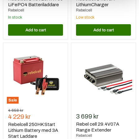
LiFePO4 Batteriladdare
LithiumCharger
Rebelcell
Rebelcell
In stock
Low stock
Add to cart
Add to cart
Rebelcell
Rebel
250HK
cell
Start
29.4V07A
Lithium
Range
Battery
Extender
med
3A
Start
Laddare
Sale
Original
4 658 kr
Current
3 699 kr
price
4 229 kr
price
Rebel cell 29.4V07A
Rebelcell 250HK Start
Range Extender
Lithium Battery med 3A
Rebelcell
Start Laddare