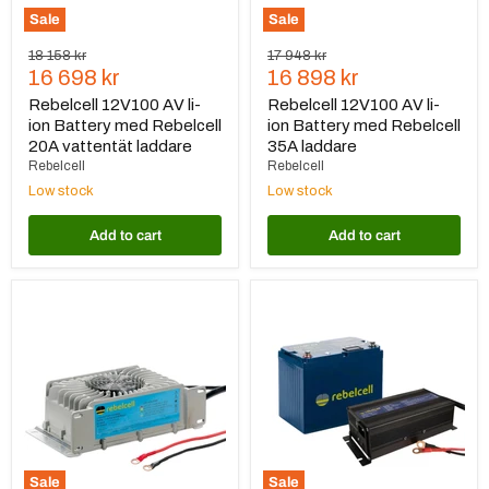
laddare
Sale
Sale
Original
Original
18 158 kr
17 948 kr
Current
Current
price
16 698 kr
price
16 898 kr
price
price
Rebelcell 12V100 AV li-
Rebelcell 12V100 AV li-
ion Battery med Rebelcell
ion Battery med Rebelcell
20A vattentät laddare
35A laddare
Rebelcell
Rebelcell
Low stock
Low stock
Add to cart
Add to cart
Rebelcell
Rebelcell
12V100
12V140
AV
AV
li-
li-
ion
ion
Battery
Battery
med
med
Rebelcell
Rebelcell
35A
20A
vattentät
laddare
laddare
Sale
Sale