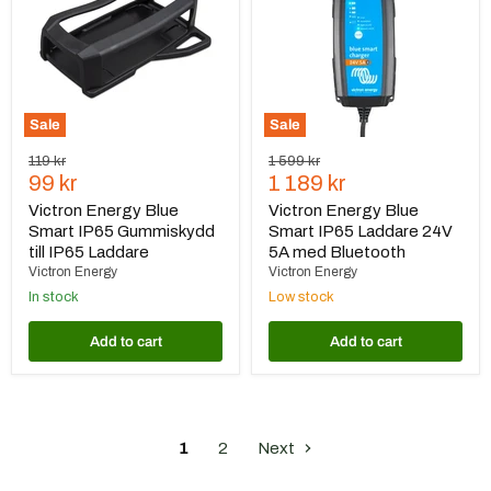
IP65
IP65
Gummiskydd
Laddare
till
24V
IP65
5A
Laddare
med
Bluetooth
Sale
Sale
Original
Original
119 kr
1 599 kr
Current
Current
price
99 kr
price
1 189 kr
price
price
Victron Energy Blue
Victron Energy Blue
Smart IP65 Gummiskydd
Smart IP65 Laddare 24V
till IP65 Laddare
5A med Bluetooth
Victron Energy
Victron Energy
In stock
Low stock
Add to cart
Add to cart
1
2
Next