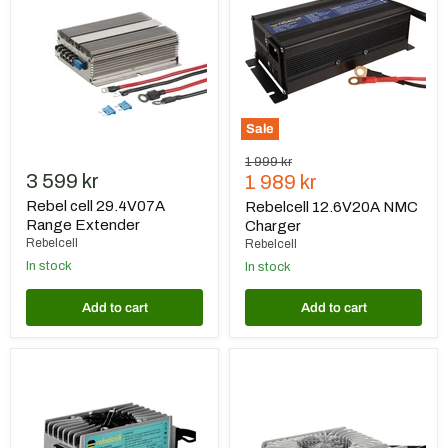
Range
Charger
Extender
Sale
Original
1 999 kr
3 599 kr
Current
price
1 989 kr
price
Rebel cell 29.4V07A
Rebelcell 12.6V20A NMC
Range Extender
Charger
Rebelcell
Rebelcell
In stock
In stock
Add to cart
Add to cart
Rebelcell
Rebelcell
12.6V20A
12.6V35A
NMC
Li-
Charger
ion
Waterproof
Charger
Waterproof