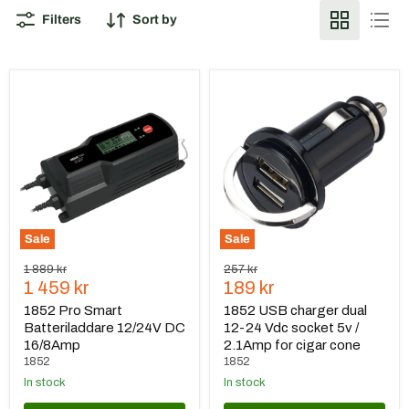
Filters
Sort by
1852
1852
Pro
USB
Smart
charger
Batteriladdare
dual
12/24V
12-
DC
24
16/8Amp
Vdc
socket
5v
/
2.1Amp
Sale
Sale
for
cigar
Original
Original
1 889 kr
257 kr
cone
Current
Current
price
1 459 kr
price
189 kr
price
price
1852 Pro Smart
1852 USB charger dual
Batteriladdare 12/24V DC
12-24 Vdc socket 5v /
16/8Amp
2.1Amp for cigar cone
1852
1852
In stock
In stock