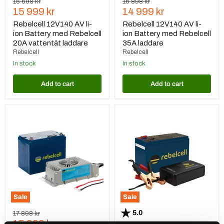
Original
Original
16 698 kr
16 898 kr
Current
Current
price
15 999 kr
price
14 999 kr
price
price
Rebelcell 12V140 AV li-
Rebelcell 12V140 AV li-
ion Battery med Rebelcell
ion Battery med Rebelcell
20A vattentät laddare
35A laddare
Rebelcell
Rebelcell
In stock
In stock
Add to cart
Add to cart
Rebelcell
Rebelcell
12V140
12V18
AV
AV
li-
li-
ion
ion
Battery
Battery
med
med
Rebelcell
Rebelcell
35A
4A
vattentät
laddare
laddare
Sale
Sale
Rating:
out of 5 stars
5.0
Original
17 898 kr
Current
price
15 999 kr
Original