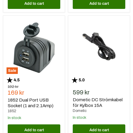
Add to cart
Add to cart
1852
Dometic
Dual
DC
Port
Strömkabel
USB
för
Socket
Kylbox
(1
15A
and
2.1Amp)
Sale
Rating:
out of 5 stars
Rating:
out of 5 stars
4.5
5.0
Original
192 kr
Current
599 kr
price
169 kr
price
Dometic DC Strömkabel
1852 Dual Port USB
för Kylbox 15A
Socket (1 and 2.1Amp)
Dometic
1852
In stock
In stock
Add to cart
Add to cart