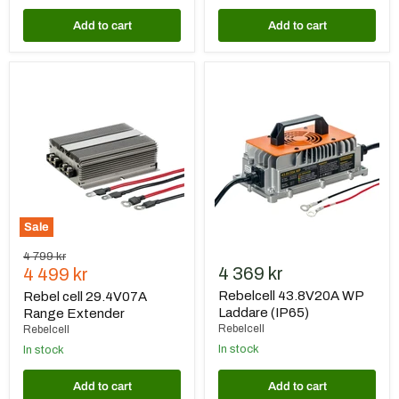
Add to cart
Add to cart
Rebel
Rebelcell
cell
43.8V20A
29.4V07A
WP
Range
Laddare
Extender
(IP65)
Sale
Original
4 799 kr
Current
4 369 kr
price
4 499 kr
price
Rebelcell 43.8V20A WP
Rebel cell 29.4V07A
Laddare (IP65)
Range Extender
Rebelcell
Rebelcell
In stock
In stock
Add to cart
Add to cart