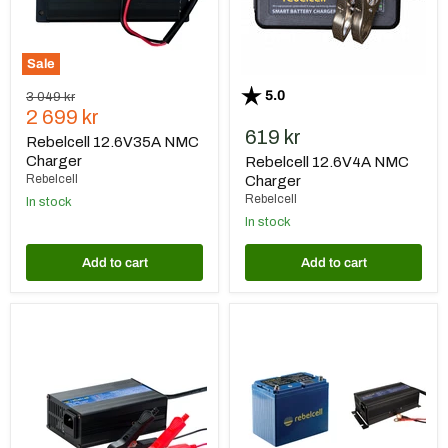
Sale
Rating:
out of 5 stars
5.0
Original
3 049 kr
Current
price
2 699 kr
619 kr
price
Rebelcell 12.6V35A NMC
Charger
Rebelcell 12.6V4A NMC
Rebelcell
Charger
Rebelcell
In stock
In stock
Add to cart
Add to cart
Rebelcell
Rebelcell
12.6V6A
12V100
MCU
AV
Charger
li-
ion
Battery
med
Rebelcell