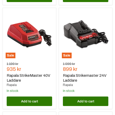
Rapala
Rapala
StrikeMaster
Strikemaster
40V
24V
Laddare
Laddare
Sale
Sale
Original
Original
1 199 kr
1 099 kr
Current
Current
price
935 kr
price
899 kr
price
price
Rapala StrikeMaster 40V
Rapala Strikemaster 24V
Laddare
Laddare
Rapala
Rapala
In stock
In stock
Add to cart
Add to cart