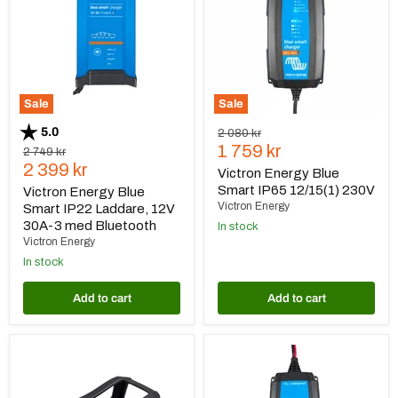
IP22
IP65
Laddare,
12/15(1)
12V
230V
30A-
3
med
Bluetooth
Sale
Sale
Rating:
out of 5 stars
5.0
Original
2 080 kr
Current
price
1 759 kr
Original
2 749 kr
Current
price
2 399 kr
price
Victron Energy Blue
price
Smart IP65 12/15(1) 230V
Victron Energy Blue
Victron Energy
Smart IP22 Laddare, 12V
30A-3 med Bluetooth
In stock
Victron Energy
In stock
Add to cart
Add to cart
Victron
Victron
Energy
Energy
Blue
Blue
Smart
Smart