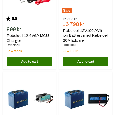
20A
laddare
Sale
Rating:
out of 5 stars
5.0
Original
16 898 kr
Current
price
16 798 kr
899 kr
price
Rebelcell 12V100 AV li-
ion Battery med Rebelcell
Rebelcell 12.6V6A MCU
20A laddare
Charger
Rebelcell
Rebelcell
Low stock
Low stock
Add to cart
Add to cart
Rebelcell
Rebelcell
12V100
12V100
AV
AV
li-
li-
ion
ion
Battery
Battery
med
med
Rebelcell
Rebelcell
20A
35A
vattentät
laddare