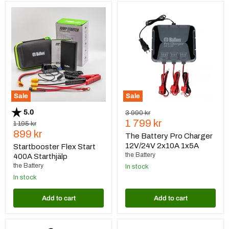
Startbooster
The
Flex
Battery
Start
Pro
400A
Charger
Starthjälp
12V/24V
2x10A
1x5A
Sale
Sale
Rating:
out of 5 stars
5.0
Original
3 990 kr
Current
price
1 799 kr
Original
1 195 kr
Current
price
899 kr
price
The Battery Pro Charger
price
12V/24V 2x10A 1x5A
Startbooster Flex Start
the Battery
400A Starthjälp
the Battery
In stock
In stock
Add to cart
Add to cart
The
Victron