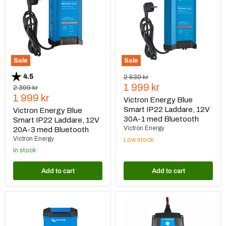
Smart
Smart
IP22
IP22
Laddare,
Laddare,
12V
12V
20A-
30A-
3
1
med
med
Bluetooth
Bluetooth
Sale
Sale
Rating:
out of 5 stars
4.5
Original
2 539 kr
Current
price
1 999 kr
Original
2 399 kr
Current
price
1 999 kr
price
Victron Energy Blue
price
Smart IP22 Laddare, 12V
Victron Energy Blue
30A-1 med Bluetooth
Smart IP22 Laddare, 12V
Victron Energy
20A-3 med Bluetooth
Victron Energy
Low stock
In stock
Add to cart
Add to cart
Victron
Victron
Energy
Energy
Blue
Blue
Smart
Smart