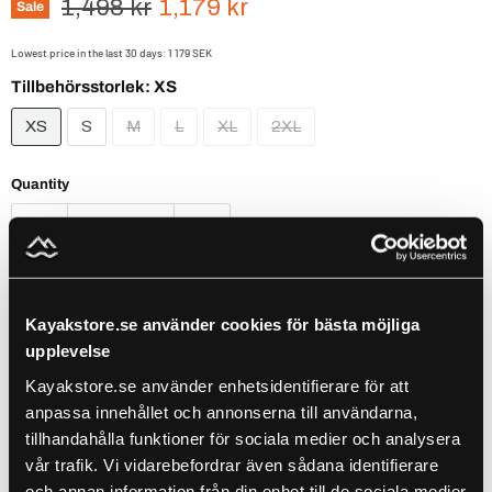
Original price
Current price
1,498 kr
1,179 kr
Sale
Lowest price in the last 30 days:
1 179 SEK
Tillbehörsstorlek:
XS
XS
S
M
L
XL
2XL
Quantity
Add to cart
Kayakstore.se använder cookies för bästa möjliga
upplevelse
Populärt att kombinera med detta ✨
Use the Previous and Next buttons to navigate through product recomm
Kayakstore.se använder enhetsidentifierare för att
anpassa innehållet och annonserna till användarna,
tillhandahålla funktioner för sociala medier och analysera
vår trafik. Vi vidarebefordrar även sådana identifierare
Baltic Flipper Flytväst Marin/ Röd
XS
och annan information från din enhet till de sociala medier