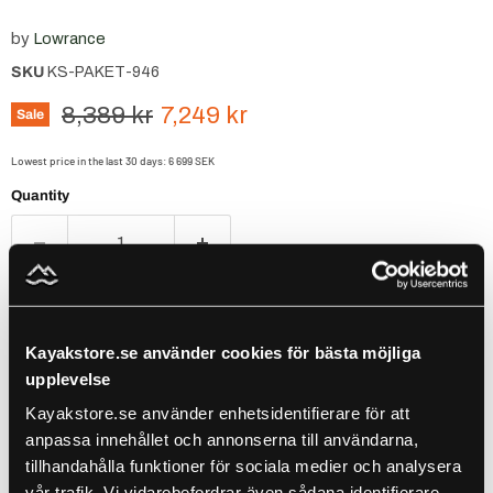
by
Lowrance
SKU
KS-PAKET-946
Original price
Current price
8,389 kr
7,249 kr
Sale
Lowest price in the last 30 days:
6 699 SEK
Quantity
Add to cart
Kayakstore.se använder cookies för bästa möjliga
Populärt att kombinera med detta ✨
upplevelse
Use the Previous and Next buttons to navigate through product recomm
Kayakstore.se använder enhetsidentifierare för att
anpassa innehållet och annonserna till användarna,
tillhandahålla funktioner för sociala medier och analysera
Lowrance Eagle 5 No Transducer + C-MAP DISCOVER - Baltic Sea
vår trafik. Vi vidarebefordrar även sådana identifierare