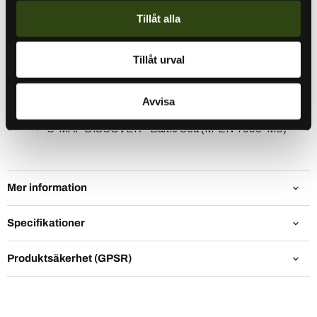
Tillåt alla
Missa inte denna grymma paketdeal från Lowrance som
Tillåt urval
innehåller allt du behöver för att ta ditt fiske till nya nivåer!
I detta paket ingår:
Avvisa
Lowrance Eagle 7 No Transducer (000-16230-001)
C-MAP DISCOVER - Baltic Sea (M-EN-Y055-MS)
Mer information
Specifikationer
Produktsäkerhet (GPSR)