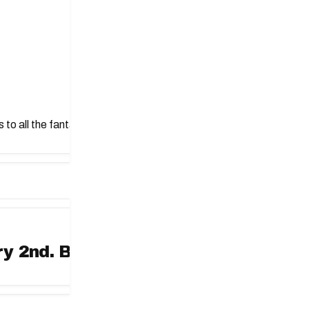
nks to all the fantastic customers. We enter 2019 with even more 
y 2nd. But available on email & soc