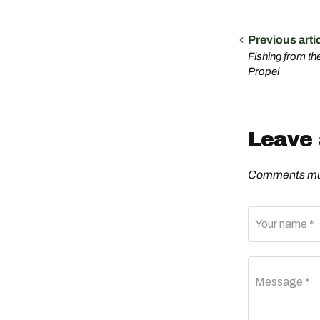
Previous arti
Fishing from th
Propel
Leave
Comments mus
Your name *
Message *