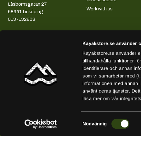
Låsbomsgatan 27
Work with us
58941 Linköping
013-132808
Kayakstore.se använder c
Kayakstore.se använder enh
tillhandahålla funktioner f
identifierare och annan inf
som vi samarbetar med (t
informationen med annan in
använt deras tjänster. Det
läsa mer om vår integritet
Samtyckesval
Nödvändig
Copyright © 2026 Kayakstore.se.
Powered by Shopify