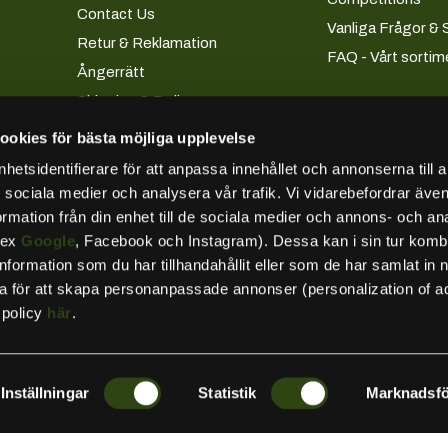
Contact Us
Vanliga Frågor & 
Retur & Reklamation
FAQ - Vårt sortim
Ångerrätt
Shipping & Delivery
Terms and Conditions
ookies för bästa möjliga upplevelse
Köpevillkor företag
etsidentifierare för att anpassa innehållet och annonserna till 
Loan & Installment
ör sociala medier och analysera vår trafik. Vi vidarebefordrar äv
ormation från din enhet till de sociala medier och annons- och an
Privacy Policy
.ex
Google
, Facebook och Instagram). Dessa kan i sin tur komb
Besök oss
formation som du har tillhandahållit eller som de har samlat in 
Kundkonto
ta för att skapa personanpassade annonser (personalization of a
Tillgänglighetsredogörelse
spolicy
här
.
Inställningar
Statistik
Marknadsfö