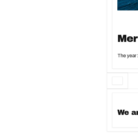
Mer
The year 
We ar