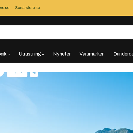
re.se
Sonarstore.se
onik
Utrustning
Nyheter
Varumärken
Dunderde