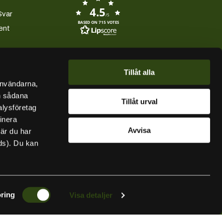
Facebook
Instagram
YouTube
4.5
Svar
/5
BASED ON 715 VOTES
ent
Tillåt alla
användarna,
en sådana
Tillåt urval
alysföretag
inera
Avvisa
när du har
ds). Du kan
ring
Visa detaljer