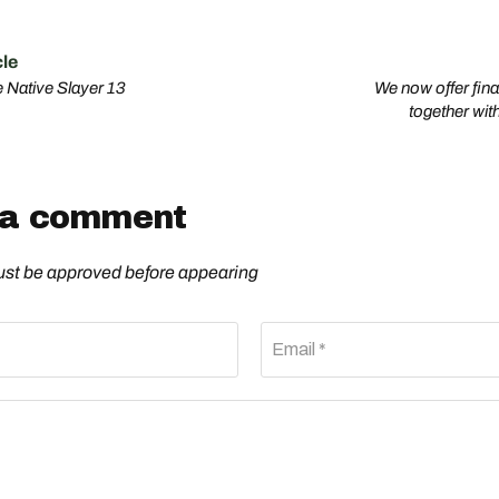
cle
e Native Slayer 13
We now offer fin
together wit
 a comment
t be approved before appearing
Email *