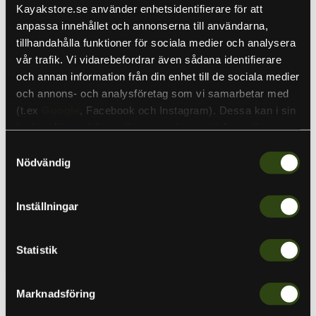
QuickFit
QuickFit®
Kayakstore.se använder enhetsidentifierare för att
26
22
anpassa innehållet och annonserna till användarna,
Klockarmband
klockarmband
Taktisk
Granitblå
tillhandahålla funktioner för sociala medier och analysera
Svart
Silikon
vår trafik. Vi vidarebefordrar även sådana identifierare
Nylon
och annan information från din enhet till de sociala medier
och annons- och analysföretag som vi samarbetar med
(t.ex
Google
, Facebook och Instagram). Dessa kan i sin
Sale
Sale
tur kombinera informationen med annan information som
Ursprungspris
Ursprungspris
1 789 kr
599 kr
du har tillhandahållit eller som de har samlat in när du har
Nuvarande
Nuvarande
Samtyckesval
1 699 kr
579 kr
använt deras tjänster. Detta för att skapa
Nödvändig
pris
pris
Garmin QuickFit 26
Garmin QuickFit® 22
personanpassade annonser (personalization of ads). Du
Klockarmband Taktisk
klockarmband Granitblå
kan läsa mer om vår integritetspolicy
här
.
Svart Nylon
Silikon
Inställningar
Garmin
Garmin
I lager
I lager
Statistik
Lägg i varukorgen
Lägg i varukorgen
Marknadsföring
Garmin
Garmin
QuickFit®
Ultrafit