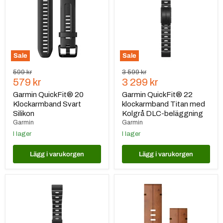
Svart
Titan
Silikon
med
Kolgrå
DLC-
beläggning
Sale
Sale
Ursprungspris
Ursprungspris
599 kr
3 599 kr
Nuvarande
Nuvarande
579 kr
3 299 kr
pris
pris
Garmin QuickFit® 20
Garmin QuickFit® 22
Klockarmband Svart
klockarmband Titan med
Silikon
Kolgrå DLC-beläggning
Garmin
Garmin
I lager
I lager
Lägg i varukorgen
Lägg i varukorgen
Garmin
Garmin
QuickFit®
QuickFit
26
26
klockarmband
klockarmband
Titan
Kastanjefärgat