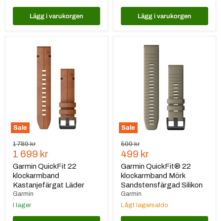
Lägg i varukorgen
Lägg i varukorgen
Garmin
Garmin
QuickFit
QuickFit®
22
22
klockarmband
klockarmband
Kastanjefärgat
Mörk
Läder
Sandstensfärgad
Silikon
Sale
Sale
Ursprungspris
Ursprungspris
1 789 kr
599 kr
Nuvarande
Nuvarande
1 699 kr
499 kr
pris
pris
Garmin QuickFit 22
Garmin QuickFit® 22
klockarmband
klockarmband Mörk
Kastanjefärgat Läder
Sandstensfärgad Silikon
Garmin
Garmin
I lager
Lågt lagersaldo