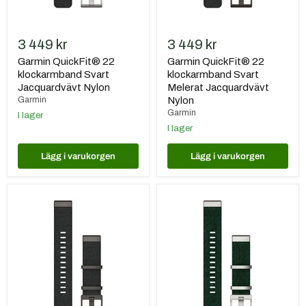
3 449 kr
3 449 kr
Garmin QuickFit® 22
Garmin QuickFit® 22
klockarmband Svart
klockarmband Svart
Jacquardvävt Nylon
Melerat Jacquardvävt
Garmin
Nylon
Garmin
I lager
I lager
Lägg i varukorgen
Lägg i varukorgen
Garmin
Garmin
QuickFit®
QuickFit®
22
22
klockarmband
klockarmband
Svart
Tallgrönt
Nylon
Jacquardvävt
Nylon