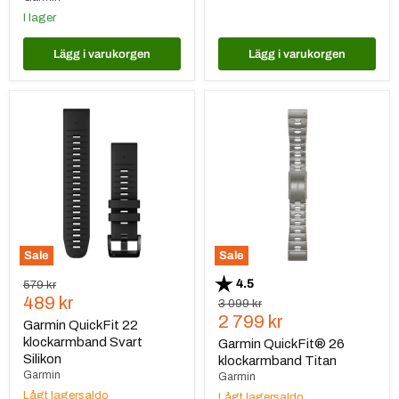
I lager
Lägg i varukorgen
Lägg i varukorgen
Garmin
Garmin
QuickFit
QuickFit®
22
26
klockarmband
klockarmband
Svart
Titan
Silikon
Sale
Sale
Betyg:
utav 5 stjärnor
4.5
Ursprungspris
579 kr
Nuvarande
489 kr
Ursprungspris
3 099 kr
Nuvarande
2 799 kr
pris
Garmin QuickFit 22
pris
klockarmband Svart
Garmin QuickFit® 26
Silikon
klockarmband Titan
Garmin
Garmin
Lågt lagersaldo
Lågt lagersaldo