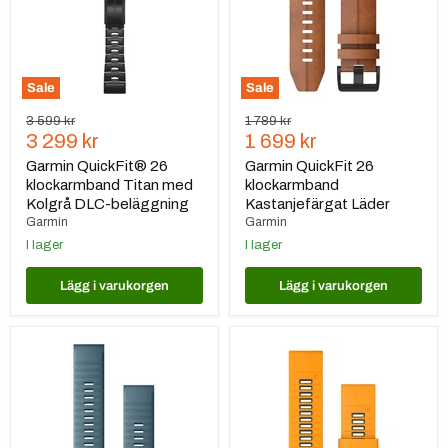
med
Läder
Kolgrå
DLC-
beläggning
Sale
Sale
Ursprungspris
Ursprungspris
3 599 kr
1 789 kr
Nuvarande
Nuvarande
3 299 kr
1 699 kr
pris
pris
Garmin QuickFit® 26
Garmin QuickFit 26
klockarmband Titan med
klockarmband
Kolgrå DLC-beläggning
Kastanjefärgat Läder
Garmin
Garmin
I lager
I lager
Lägg i varukorgen
Lägg i varukorgen
Garmin
Garmin
QuickFit®
QuickFit®
22
26
klockarmband
Klockarmband
Gråblå
Spark
Silikon
Orange/
Graphite