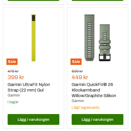
Garmin
Garmin
UltraFit
QuickFit®
Nylon
26
Strap
Klockarmband
(22
Willow/Graphite
mm)
Silikon
Gul
Sale
Sale
Ursprungspris
Ursprungspris
479 kr
599 kr
Nuvarande
Nuvarande
399 kr
449 kr
pris
pris
Garmin UltraFit Nylon
Garmin QuickFit® 26
Strap (22 mm) Gul
Klockarmband
Garmin
Willow/Graphite Silikon
Garmin
I lager
Lågt lagersaldo
Lägg i varukorgen
Lägg i varukorgen