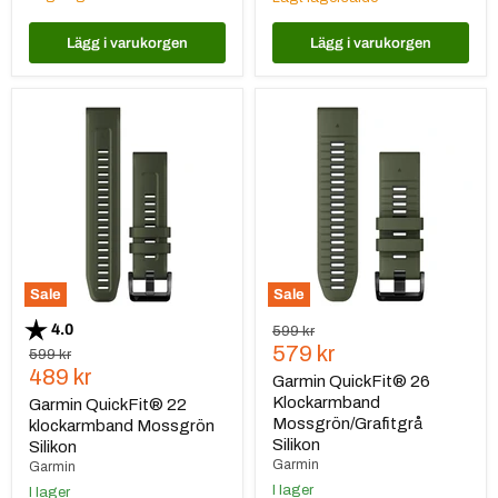
Lägg i varukorgen
Lägg i varukorgen
Garmin
Garmin
QuickFit®
QuickFit®
22
26
klockarmband
Klockarmband
Mossgrön
Mossgrön/Grafitgrå
Silikon
Silikon
Sale
Sale
Betyg:
utav 5 stjärnor
4.0
Ursprungspris
599 kr
Nuvarande
579 kr
Ursprungspris
599 kr
Nuvarande
489 kr
pris
Garmin QuickFit® 26
pris
Klockarmband
Garmin QuickFit® 22
Mossgrön/Grafitgrå
klockarmband Mossgrön
Silikon
Silikon
Garmin
Garmin
I lager
I lager