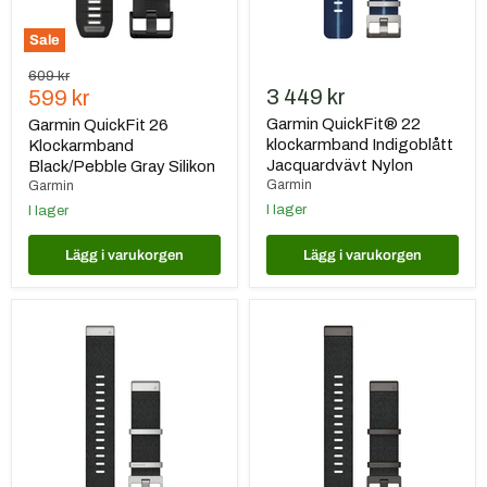
Sale
Ursprungspris
609 kr
Nuvarande
3 449 kr
599 kr
pris
Garmin QuickFit® 22
Garmin QuickFit 26
klockarmband Indigoblått
Klockarmband
Jacquardvävt Nylon
Black/Pebble Gray Silikon
Garmin
Garmin
I lager
I lager
Lägg i varukorgen
Lägg i varukorgen
Garmin
Garmin
QuickFit®
QuickFit®
22
22
klockarmband
klockarmband
Svart
Svart
Jacquardvävt
Melerat
Nylon
Jacquardvävt
Nylon