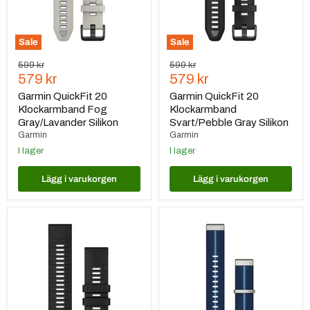
Sale
Sale
Ursprungspris
Ursprungspris
599 kr
599 kr
Nuvarande
Nuvarande
579 kr
579 kr
pris
pris
Garmin QuickFit 20
Garmin QuickFit 20
Klockarmband Fog
Klockarmband
Gray/Lavander Silikon
Svart/Pebble Gray Silikon
Garmin
Garmin
I lager
I lager
Lägg i varukorgen
Lägg i varukorgen
Garmin
Garmin
QuickFit
QuickFit®
26
22
Klockarmband
klockarmband
Black/Pebble
Indigoblått
Gray
Jacquardvävt
Silikon
Nylon