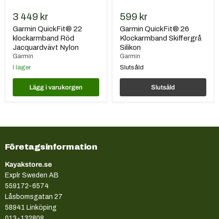
3 449 kr
599 kr
Garmin QuickFit® 22
Garmin QuickFit® 26
klockarmband Röd
Klockarmband Skiffergrå
Jacquardvävt Nylon
Silikon
Garmin
Garmin
I lager
Slutsåld
Lägg i varukorgen
Slutsåld
Företagsinformation
Kayakstore.se
Explr Sweden AB
559172-6574
Låsbomsgatan 27
58941 Linköping
013-132808