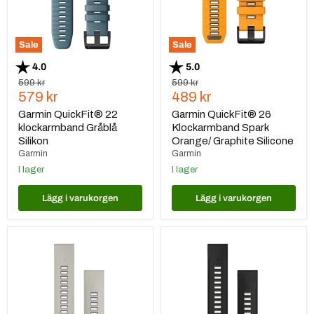
Silicone
Sale
Sale
Betyg:
utav 5 stjärnor
Betyg:
utav 5 stjärnor
4.0
5.0
Ursprungspris
Ursprungspris
599 kr
599 kr
Nuvarande
Nuvarande
579 kr
489 kr
pris
pris
Garmin QuickFit® 22
Garmin QuickFit® 26
klockarmband Gråblå
Klockarmband Spark
Silikon
Orange/ Graphite Silicone
Garmin
Garmin
I lager
I lager
Lägg i varukorgen
Lägg i varukorgen
Garmin
Garmin
QuickFit
QuickFit
20
20
Klockarmband
Klockarmband
Fog
Svart/Pebble
Gray/Lavander
Gray
Silikon
Silikon