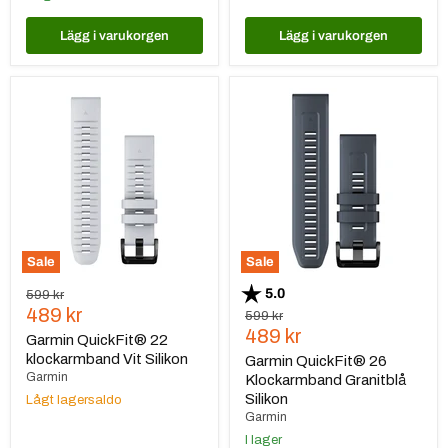
Lägg i varukorgen
Lägg i varukorgen
Garmin
Garmin
QuickFit®
QuickFit®
22
26
klockarmband
Klockarmband
Vit
Granitblå
Silikon
Silikon
Sale
Sale
Betyg:
utav 5 stjärnor
5.0
Ursprungspris
599 kr
Nuvarande
489 kr
Ursprungspris
599 kr
Nuvarande
489 kr
pris
Garmin QuickFit® 22
pris
klockarmband Vit Silikon
Garmin QuickFit® 26
Garmin
Klockarmband Granitblå
Silikon
Lågt lagersaldo
Garmin
I lager