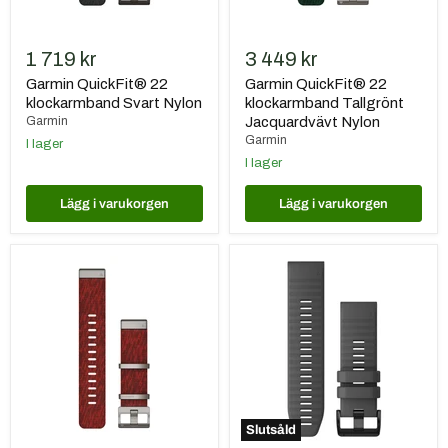
1 719 kr
3 449 kr
Garmin QuickFit® 22
Garmin QuickFit® 22
klockarmband Svart Nylon
klockarmband Tallgrönt
Garmin
Jacquardvävt Nylon
Garmin
I lager
I lager
Lägg i varukorgen
Lägg i varukorgen
Garmin
Garmin
QuickFit®
QuickFit®
22
26
klockarmband
Klockarmband
Röd
Skiffergrå
Jacquardvävt
Silikon
Nylon
Slutsåld