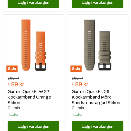
Lägg i varukorgen
Lägg i varukorgen
Garmin
Garmin
QuickFit®
QuickFit
22
26
klockarmband
Klockarmband
Orange
Mörk
Silikon
Sandstensfärgad
Silikon
Sale
Sale
Ursprungspris
Ursprungspris
599 kr
599 kr
Nuvarande
Nuvarande
489 kr
489 kr
pris
pris
Garmin QuickFit® 22
Garmin QuickFit 26
klockarmband Orange
Klockarmband Mörk
Silikon
Sandstensfärgad Silikon
Garmin
Garmin
I lager
I lager
Lägg i varukorgen
Lägg i varukorgen