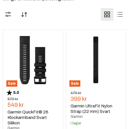
Garmin
Garmin
QuickFit®
UltraFit
26
Nylon
Klockarmband
Strap
Svart
(22
Silikon
mm)
Svart
Sale
Sale
Betyg:
utav 5 stjärnor
5.0
Ursprungspris
479 kr
Nuvarande
399 kr
Ursprungspris
579 kr
Nuvarande
549 kr
pris
Garmin UltraFit Nylon
pris
Strap (22 mm) Svart
Garmin QuickFit® 26
Garmin
Klockarmband Svart
Silikon
I lager
Garmin