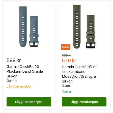
Garmin
Garmin
QuickFit
QuickFit®
20
22
Klockarmband
klockarmband
Gråblå
Mossgrön/Grafitgrå
Silikon
Silikon
Sale
Ursprungspris
599 kr
599 kr
Nuvarande
579 kr
pris
Garmin QuickFit 20
Garmin QuickFit® 22
Klockarmband Gråblå
klockarmband
Silikon
Mossgrön/Grafitgrå
Garmin
Silikon
Garmin
Lågt lagersaldo
I lager
Lägg i varukorgen
Lägg i varukorgen