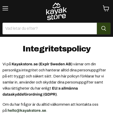
Meny
Se
varuk
Integritetspolicy
Vi på
Kayakstore.se (Explr Sweden AB)
värnar om din
personliga integritet och hanterar alltid dina personuppgifter
på ett tryggt och säkert sätt. Den här policyn förklarar hur vi
samlar in, använder och skyddar dina personuppgifter samt
vilka rättigheter du har enligt
EU:s allmänna
dataskyddsförordning (GDPR)
.
Om du har frågor är du alltid välkommen att kontakta oss
på
hello@kayakstore.se
.