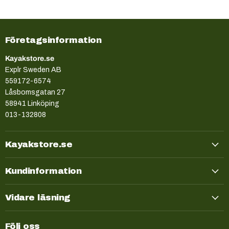
rekommendatio
rekommenda
rekomme
rekom
Företagsinformation
Kayakstore.se
Explr Sweden AB
559172-6574
Låsbomsgatan 27
58941 Linköping
013-132808
Kayakstore.se
Kundinformation
Vidare läsning
Följ oss