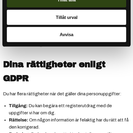
krävs enligt lag, till exempel med Skatteverket eller andra
myndigheter.
Tillåt urval
Vid eventuella överföringar av personuppgifter utanför EU
säkerställer vi att detta sker enligt gällande lagstiftning och att
Avvisa
uppgifterna skyddas genom standardavtalsklausuler eller
andra säkerhetsåtgärder.
Dina rättigheter enligt
GDPR
Du har flera rättigheter när det gäller dina personuppgifter:
Tillgång:
Du kan begära ett registerutdrag med de
uppgifter vi har om dig.
Rättelse:
Om någon information är felaktig har du rätt att få
den korrigerad.