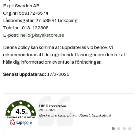
Explr Sweden AB
Org.nr: 559172-6574
Låsbomsgatan 27, 589 41 Linköping
Telefon: 013-132808
E-post:
hello@kayakstore.se
Denna policy kan komma att uppdateras vid behov. Vi
rekommenderar att du regelbundet läser igenom den för att
hålla dig informerad om eventuella förändringar.
Senast uppdaterad:
17/2-2025
Författare:
Ulf Österström
4.5
Datum:
28.07.2026
/5
Text:
Mycket bra hjälp på kundtjänst. Uppskattas!
BASERAT PÅ 715 BETYG
Byt
Byt
Byt
Byt
till
till
till
till
#
#
#
#