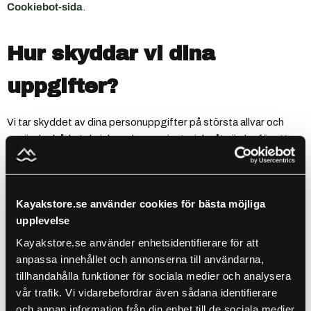
Cookiebot-sida
.
Hur skyddar vi dina
uppgifter?
Vi tar skyddet av dina personuppgifter på största allvar och
använder både tekniska och organisatoriska åtgärder för att
säkerställa att de hanteras säkert. Detta inkluderar kryptering
vid dataöverföring, begränsad åtkomst för behörig personal,
brandväggar och säkerhetsuppdateringar. Vi utbildar även vår
Kayakstore.se använder cookies för bästa möjliga
personal i dataskydd och följer branschstandarder för säker
upplevelse
hantering av känsliga uppgifter.
Kayakstore.se använder enhetsidentifierare för att
anpassa innehållet och annonserna till användarna,
Vilka delar vi dina
tillhandahålla funktioner för sociala medier och analysera
vår trafik. Vi vidarebefordrar även sådana identifierare
uppgifter med?
och annan information från din enhet till de sociala medier