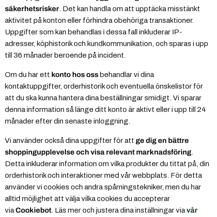
säkerhetsrisker
. Det kan handla om att upptäcka misstänkt
aktivitet på konton eller förhindra obehöriga transaktioner.
Uppgifter som kan behandlas i dessa fall inkluderar IP-
adresser, köphistorik och kundkommunikation, och sparas i upp
till 36 månader beroende på incident.
Om du har ett
konto hos oss
behandlar vi dina
kontaktuppgifter, orderhistorik och eventuella önskelistor för
att du ska kunna hantera dina beställningar smidigt. Vi sparar
denna information så länge ditt konto är aktivt eller i upp till 24
månader efter din senaste inloggning.
Vi använder också dina uppgifter för att
ge dig en bättre
shoppingupplevelse och visa relevant marknadsföring
.
Detta inkluderar information om vilka produkter du tittat på, din
orderhistorik och interaktioner med vår webbplats. För detta
använder vi cookies och andra spårningstekniker, men du har
alltid möjlighet att välja vilka cookies du accepterar
via
Cookiebot
. Läs mer och justera dina inställningar via
vår