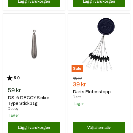
Lägg i varukorgen
Lägg i varukorgen
DS-
Darts
6
Flötesstopp
DECOY
Sinker
Type
Stick
11g
Sale
Betyg:
utav 5 stjärnor
5.0
Ursprungspris
49 kr
Nuvarande
39 kr
59 kr
pris
Darts Flötesstopp
Darts
DS-6 DECOY Sinker
Type Stick 11g
I lager
Decoy
I lager
Lägg i varukorgen
Välj alternativ