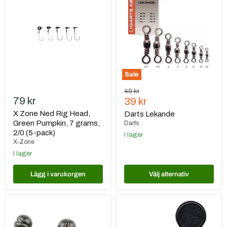
Ned
Rig
Head,
Green
Pumpkin,
7
grams,
2/0
(5-
Sale
pack)
Ursprungspris
49 kr
79 kr
Nuvarande
39 kr
pris
X Zone Ned Rig Head,
Darts Lekande
Green Pumpkin, 7 grams,
Darts
2/0 (5-pack)
I lager
X-Zone
I lager
Lägg i varukorgen
Välj alternativ
Darts
Darts
Blyhagel
Justerbar
upphängare