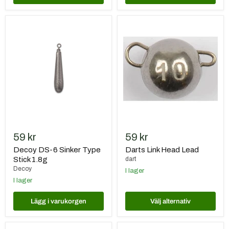
Decoy
Darts
DS-
Link
6
Head
Sinker
Lead
Type
Stick
1.8g
59 kr
59 kr
Decoy DS-6 Sinker Type
Darts Link Head Lead
Stick 1.8g
dart
Decoy
I lager
I lager
Lägg i varukorgen
Välj alternativ