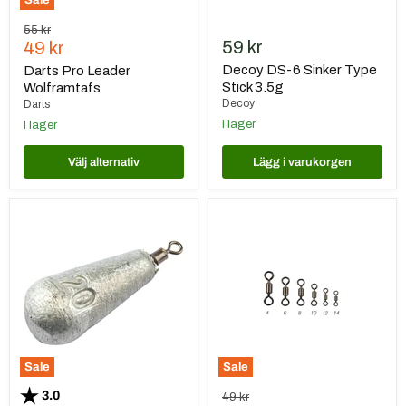
Sale
Ursprungspris
55 kr
Nuvarande
59 kr
49 kr
pris
Decoy DS-6 Sinker Type
Darts Pro Leader
Stick 3.5g
Wolframtafs
Decoy
Darts
I lager
I lager
Välj alternativ
Lägg i varukorgen
Darts
Darts
Päronsänke
Lekande
Blyfri
Super
Rolling
Sale
Sale
Betyg:
utav 5 stjärnor
3.0
Ursprungspris
49 kr