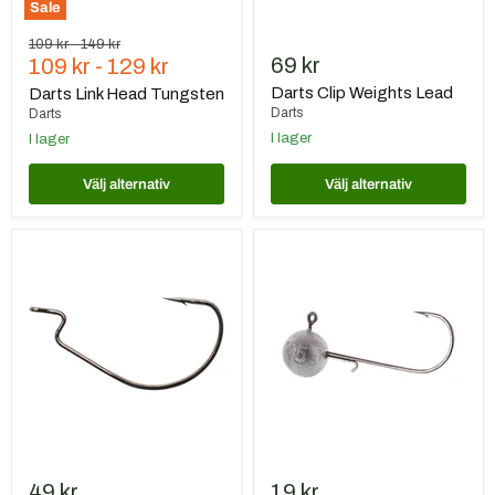
Sale
Ursprungspris
Ursprungspris
109 kr
-
149 kr
69 kr
109 kr
-
129 kr
Darts Clip Weights Lead
Darts Link Head Tungsten
Darts
Darts
I lager
I lager
Välj alternativ
Välj alternativ
Darts
Westin
Offset
Round
Hook
Up
Widegape
Jiggskalle
12,5g/
7/16oz,
#4/0
49 kr
19 kr