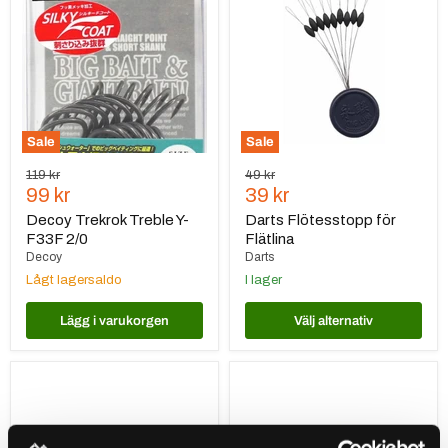
Treble
för
Y-
Flätlina
F33F
2/0
Sale
Sale
Ursprungspris
Ursprungspris
119 kr
49 kr
Nuvarande
Nuvarande
99 kr
39 kr
pris
pris
Decoy Trekrok Treble Y-
Darts Flötesstopp för
F33F 2/0
Flätlina
Decoy
Darts
Lågt lagersaldo
I lager
Lägg i varukorgen
Välj alternativ
Westin
Darts
Round
Catherin
Up
Sänke
Jiggskalle
10g/