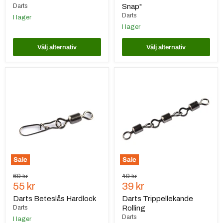
Darts
Snap"
Darts
I lager
I lager
Välj alternativ
Välj alternativ
Darts
Darts
Beteslås
Trippellekande
Hardlock
Rolling
Sale
Sale
Ursprungspris
Ursprungspris
69 kr
49 kr
Nuvarande
Nuvarande
55 kr
39 kr
pris
pris
Darts Beteslås Hardlock
Darts Trippellekande
Darts
Rolling
Darts
I lager