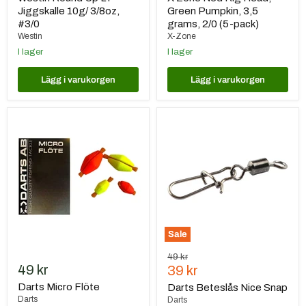
Jiggskalle 10g/ 3/8oz,
Green Pumpkin, 3,5
#3/0
grams, 2/0 (5-pack)
Westin
X-Zone
I lager
I lager
Lägg i varukorgen
Lägg i varukorgen
Darts
Darts
Micro
Beteslås
Flöte
Nice
Snap
Sale
Ursprungspris
49 kr
49 kr
Nuvarande
39 kr
pris
Darts Micro Flöte
Darts Beteslås Nice Snap
Darts
Darts