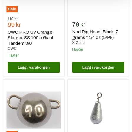
3/0
(5/Pk)
Sale
Ursprungspris
119 kr
Nuvarande
79 kr
99 kr
pris
Ned Rig Head, Black, 7
CWC PRO UV Orange
grams * 1/4 oz (5/Pk)
Stinger, SS 100lb Giant
X-Zone
Tandem 3/0
CWC
I lager
I lager
Lägg i varukorgen
Lägg i varukorgen
Darts
Darts
Link
Clip
Head
Weights
Tungsten
Lead