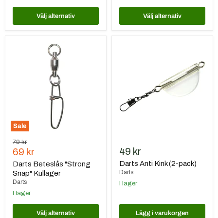
Välj alternativ
Välj alternativ
Darts
Darts
Beteslås
Anti
"Strong
Kink
Snap"
(2-
Kullager
pack)
Sale
Ursprungspris
79 kr
Nuvarande
49 kr
69 kr
pris
Darts Anti Kink (2-pack)
Darts Beteslås "Strong
Darts
Snap" Kullager
Darts
I lager
I lager
Välj alternativ
Lägg i varukorgen