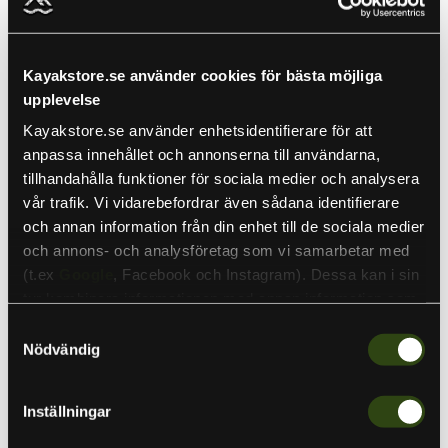
3/8oz,
#4/0
Kayakstore.se använder cookies för bästa möjliga
upplevelse
Sale
Kayakstore.se använder enhetsidentifierare för att
Ursprungspris
69 kr
19 kr
Nuvarande
59 kr
anpassa innehållet och annonserna till användarna,
pris
Westin Round Up
Darts Catherin Sänke
tillhandahålla funktioner för sociala medier och analysera
Jiggskalle 10g/ 3/8oz,
Darts
vår trafik. Vi vidarebefordrar även sådana identifierare
#4/0
I lager
och annan information från din enhet till de sociala medier
Westin
och annons- och analysföretag som vi samarbetar med
I lager
(t.ex
Google
, Facebook och Instagram). Dessa kan i sin
Lägg i varukorgen
Välj alternativ
tur kombinera informationen med annan information som
du har tillhandahållit eller som de har samlat in när du har
Samtyckesval
använt deras tjänster. Detta för att skapa
Nödvändig
Darts
Darts
personanpassade annonser (personalization of ads). Du
Aberdeen
Split
Hook
Rings
kan läsa mer om vår integritetspolicy
här
.
Fiskekrok
Fjäderringar
Inställningar
X-
Strong