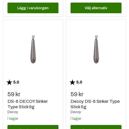
Lägg i varukorgen
Välj alternativ
DS-
Decoy
6
DS-
DECOY
6
Sinker
Sinker
Type
Type
Stick
Stick
9g
5g
Betyg:
utav 5 stjärnor
Betyg:
utav 5 stjärnor
5.0
5.0
59 kr
59 kr
DS-6 DECOY Sinker
Decoy DS-6 Sinker Type
Type Stick 9g
Stick 5g
Decoy
Decoy
I lager
I lager