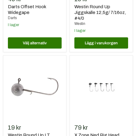
Darts Offset Hook
Westin Round Up
Widegape
Jiggskalle 12,5g/ 7/16oz,
Darts
#4/0
Westin
I lager
I lager
Välj alternativ
Lägg i varukorgen
Westin
X
Round
Zone
Up
Ned
LT
Rig
Jiggskalle
Head,
10g/
Green
3/8oz,
Pumpkin,
#3/0
3,5
grams,
2/0
(5-
pack)
19 kr
79 kr
Westin Round Up LT
X Zone Ned Rig Head,