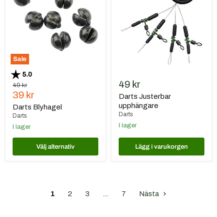
Sale
Betyg:
utav 5 stjärnor
5.0
49 kr
Ursprungspris
49 kr
Nuvarande
39 kr
Darts Justerbar
pris
upphängare
Darts Blyhagel
Darts
Darts
I lager
I lager
Välj alternativ
Lägg i varukorgen
1
2
3
…
7
Nästa