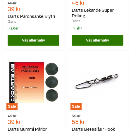
Nuvarande
45 kr
Ursprungspris
49 kr
Nuvarande
39 kr
pris
Darts Lekande Super
pris
Rolling
Darts Päronsänke Blyfri
Darts
Darts
I lager
I lager
Välj alternativ
Välj alternativ
Darts
Darts
Gummi
Beteslås
Pärlor
"Hook
Snap"
Sale
Sale
Ursprungspris
Ursprungspris
49 kr
59 kr
Nuvarande
Nuvarande
39 kr
55 kr
pris
pris
Darts Gummi Pärlor
Darts Beteslås "Hook