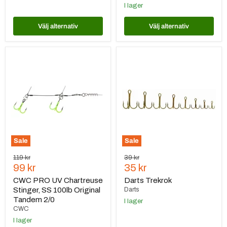
I lager
Välj alternativ
Välj alternativ
CWC
Darts
PRO
Trekrok
UV
Chartreuse
Stinger,
SS
100lb
Original
Tandem
2/0
Sale
Sale
Ursprungspris
Ursprungspris
119 kr
39 kr
Nuvarande
Nuvarande
99 kr
35 kr
pris
pris
CWC PRO UV Chartreuse
Darts Trekrok
Stinger, SS 100lb Original
Darts
Tandem 2/0
I lager
CWC
I lager