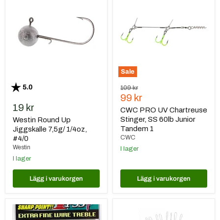
Up
UV
Jiggskalle
Chartreuse
7,5g/
Stinger,
1/4oz,
SS
#4/0
60lb
Junior
Tandem
1
Sale
Betyg:
utav 5 stjärnor
5.0
Ursprungspris
109 kr
Nuvarande
99 kr
19 kr
pris
CWC PRO UV Chartreuse
Stinger, SS 60lb Junior
Westin Round Up
Tandem 1
Jiggskalle 7,5g/ 1/4oz,
CWC
#4/0
Westin
I lager
I lager
Lägg i varukorgen
Lägg i varukorgen
Decoy
Darts
Trekrok
Flötesstopp