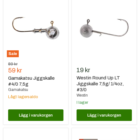
Gamakatsu
Westin
Jiggskalle
Round
#4/0
Up
7,5g
LT
Jiggskalle
7,5g/
1/4oz,
#3/0
Sale
Ursprungspris
89 kr
Nuvarande
19 kr
59 kr
pris
Westin Round Up LT
Gamakatsu Jiggskalle
Jiggskalle 7,5g/ 1/4oz,
#4/0 7,5g
#3/0
Gamakatsu
Westin
Lågt lagersaldo
I lager
Lägg i varukorgen
Lägg i varukorgen
X
Darts
Zone
Lekande