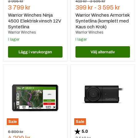
Ursprungspris
Ursprungspris
Ursprungspris
3 995 kr
419 kr
-
3 595 kr
Nuvarande
3 799 kr
399 kr
-
3 595 kr
pris
Warrior Winches Ninja
Warrior Winches Armortek
4500 Elektrisk vinsch 12V
Syntetlina (komplett med
Syntetlina
Kaus och Krok)
Warrior Winches
Warrior Winches
I lager
I lager
Lägg i varukorgen
Välj alternativ
Garmin
Garmin
zūmo
BC
XT2
50
6
Night
GPS
Vision,
för
trådlös
motorcykel
backkamera
med
nummerskyltsfäste
och
hållare
Sale
Sale
Betyg:
utav 5 stjärnor
5.0
Ursprungspris
6 899 kr
Nuvarande