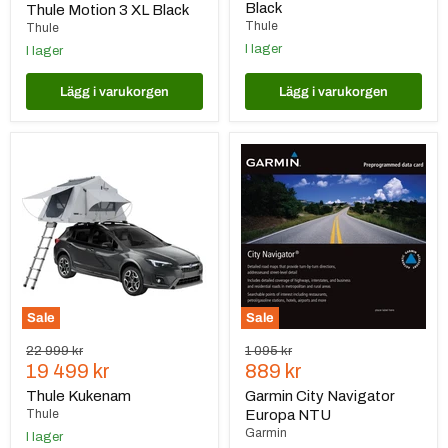
pris
Black
Thule Motion 3 XL Black
Thule
Thule
I lager
I lager
Lägg i varukorgen
Lägg i varukorgen
Thule
Garmin
Kukenam
City
Navigator
Europa
NTU
Sale
Sale
Ursprungspris
Ursprungspris
22 999 kr
1 095 kr
Nuvarande
Nuvarande
19 499 kr
889 kr
pris
pris
Thule Kukenam
Garmin City Navigator
Thule
Europa NTU
Garmin
I lager