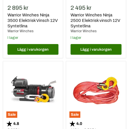
2 895 kr
2 495 kr
Warrior Winches Ninja
Warrior Winches Ninja
3500 Elektrisk Vinsch 12V
2500 Elektrisk vinsch 12V
Syntetlina
Syntetlina
Warrior Winches
Warrior Winches
I lager
I lager
Lägg i varukorgen
Lägg i varukorgen
Warrior
Warrior
Winches
Winches
Ninja
Armortek
4500
Syntetlina
Elektrisk
(komplett
vinsch
med
12V
Kaus
Syntetlina
och
Krok)
Sale
Sale
Betyg:
utav 5 stjärnor
Betyg:
utav 5 stjärnor
4.8
4.0