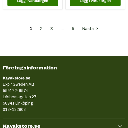
Lägg i varukorgen
Lägg i varukorgen
1
2
3
…
5
Nästa
Företagsinformation
Kayakstore.se
Explr Sweden AB
559172-6574
Låsbomsgatan 27
58941 Linköping
013-132808
Kayakstore.se