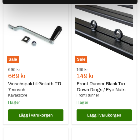
Vinschspak
Front
till
Runner
Goliath
Black
TR-
Tie
7
Down
vinsch
Rings
/
Eye
Nuts
Sale
Sale
Ursprungspris
Ursprungspris
699 kr
169 kr
Nuvarande
Nuvarande
669 kr
149 kr
pris
pris
Vinschspak till Goliath TR-
Front Runner Black Tie
7 vinsch
Down Rings / Eye Nuts
Kayakstore
Front Runner
I lager
I lager
Lägg i varukorgen
Lägg i varukorgen
Warrior
Front
Winches
Runner