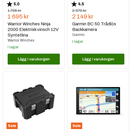
Betyg:
utav 5 stjärnor
Betyg:
utav 5 stjärnor
5.0
4.5
Ursprungspris
Ursprungspris
1 795 kr
2 379 kr
Nuvarande
Nuvarande
1 695 kr
2 149 kr
pris
pris
Warrior Winches Ninja
Garmin BC 50 Trådlös
2000 Elektrisk vinsch 12V
Backkamera
Syntetlina
Garmin
Warrior Winches
I lager
I lager
Lägg i varukorgen
Lägg i varukorgen
Front
Garmin
Runner
DriveSmart
Wolf
86
Pack
Pro
Sale
Sale