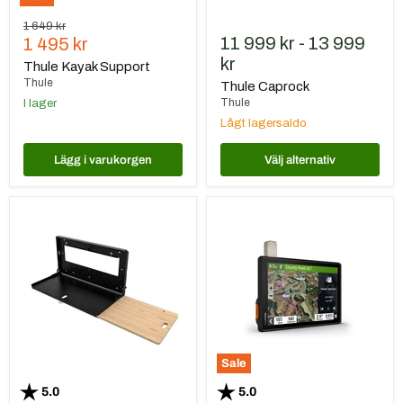
Ursprungspris
1 649 kr
Nuvarande
11 999 kr
-
13 999
1 495 kr
pris
kr
Thule Kayak Support
Thule
Thule Caprock
I lager
Thule
Lågt lagersaldo
Lägg i varukorgen
Välj alternativ
Front
Garmin
Runner
Tread
Drop
XL
Down
-
Tailgate
Overland
Table
Edition
Sale
Betyg:
utav 5 stjärnor
Betyg:
utav 5 stjärnor
5.0
5.0