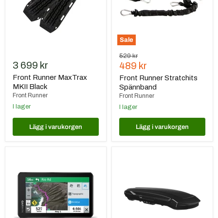
Sale
Ursprungspris
529 kr
3 699 kr
Nuvarande
489 kr
pris
Front Runner MaxTrax
Front Runner Stratchits
MKII Black
Spännband
Front Runner
Front Runner
I lager
I lager
Lägg i varukorgen
Lägg i varukorgen
Garmin
Thule
zūmo
Motion
XT
3
XL
Low
Black