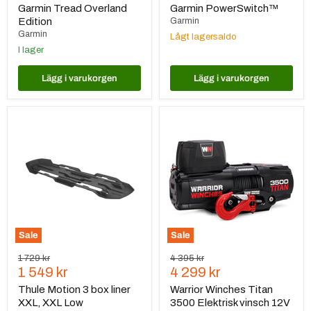
pris
pris
Garmin Tread Overland
Garmin PowerSwitch™
Edition
Garmin
Garmin
Lågt lagersaldo
I lager
Lägg i varukorgen
Lägg i varukorgen
Thule
Warrior
Motion
Winches
3
Titan
box
3500
liner
Elektrisk
XXL,
vinsch
XXL
12V
Low
-
Armortek
Extreme
Sale
Sale
Ursprungspris
Ursprungspris
1 729 kr
4 395 kr
Nuvarande
Nuvarande
1 549 kr
4 299 kr
pris
pris
Thule Motion 3 box liner
Warrior Winches Titan
XXL, XXL Low
3500 Elektrisk vinsch 12V