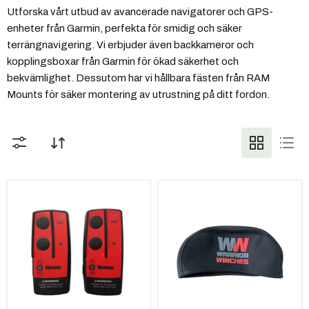
Utforska vårt utbud av avancerade navigatorer och GPS-
enheter från Garmin, perfekta för smidig och säker
terrängnavigering. Vi erbjuder även backkameror och
kopplingsboxar från Garmin för ökad säkerhet och
bekvämlighet. Dessutom har vi hållbara fästen från RAM
Mounts för säker montering av utrustning på ditt fordon.
Warrior
Warrior
Winches
Winches
Trådlös
Kapell
fjärrkontroll
för
Universal
vinschar
12/24V
2000-
4-
3500lb
pin