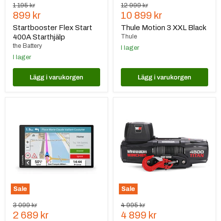
Ursprungspris
Ursprungspris
1 195 kr
12 999 kr
Nuvarande
Nuvarande
899 kr
10 899 kr
pris
pris
Startbooster Flex Start
Thule Motion 3 XXL Black
400A Starthjälp
Thule
the Battery
I lager
I lager
Lägg i varukorgen
Lägg i varukorgen
Garmin
Warrior
DriveSmart
Winches
76
Titan
4500
Elektrisk
vinsch
12V
-
Armortek
Extreme
Sale
Sale
Ursprungspris
Ursprungspris
3 099 kr
4 995 kr
Nuvarande
Nuvarande
2 689 kr
4 899 kr