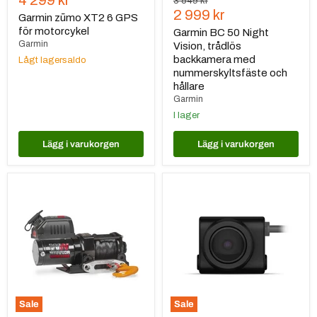
4 299 kr
Ursprungspris
3 549 kr
Nuvarande
2 999 kr
pris
Garmin zūmo XT2 6 GPS
pris
för motorcykel
Garmin BC 50 Night
Garmin
Vision, trådlös
backkamera med
Lågt lagersaldo
nummerskyltsfäste och
hållare
Garmin
I lager
Lägg i varukorgen
Lägg i varukorgen
Warrior
Garmin
Winches
BC
Ninja
50
2000
Trådlös
Elektrisk
Backkamera
vinsch
12V
Syntetlina
Sale
Sale