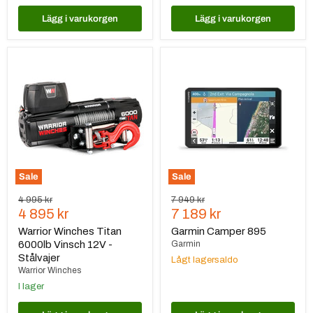
Lägg i varukorgen
Lägg i varukorgen
Warrior
Garmin
Winches
Camper
Titan
895
6000lb
Vinsch
12V
-
Stålvajer
Sale
Sale
Ursprungspris
Ursprungspris
4 995 kr
7 949 kr
Nuvarande
Nuvarande
4 895 kr
7 189 kr
pris
pris
Warrior Winches Titan
Garmin Camper 895
6000lb Vinsch 12V -
Garmin
Stålvajer
Lågt lagersaldo
Warrior Winches
I lager