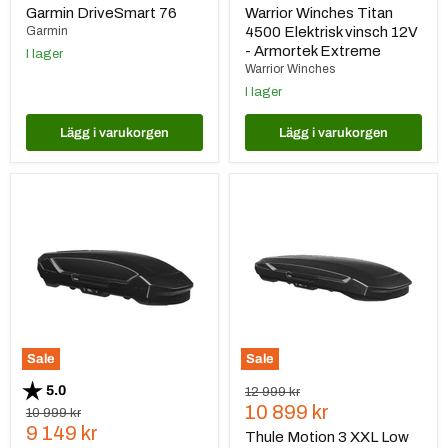
pris
pris
Garmin DriveSmart 76
Warrior Winches Titan
Garmin
4500 Elektrisk vinsch 12V
- Armortek Extreme
I lager
Warrior Winches
I lager
Lägg i varukorgen
Lägg i varukorgen
Thule
Thule
Motion
Motion
3
3
XL
XXL
Black
Low
Black
Sale
Sale
Betyg:
utav 5 stjärnor
5.0
Ursprungspris
12 999 kr
Nuvarande
10 899 kr
Ursprungspris
10 999 kr
Nuvarande
9 149 kr
pris
Thule Motion 3 XXL Low