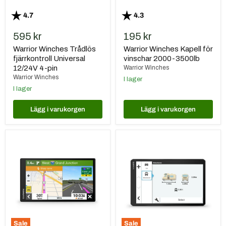
Betyg:
utav 5 stjärnor
Betyg:
utav 5 stjärnor
4.7
4.3
595 kr
195 kr
Warrior Winches Trådlös
Warrior Winches Kapell för
fjärrkontroll Universal
vinschar 2000-3500lb
12/24V 4-pin
Warrior Winches
Warrior Winches
I lager
I lager
Lägg i varukorgen
Lägg i varukorgen
Garmin
Garmin
Camper
Camper
795
1095
Sale
Sale