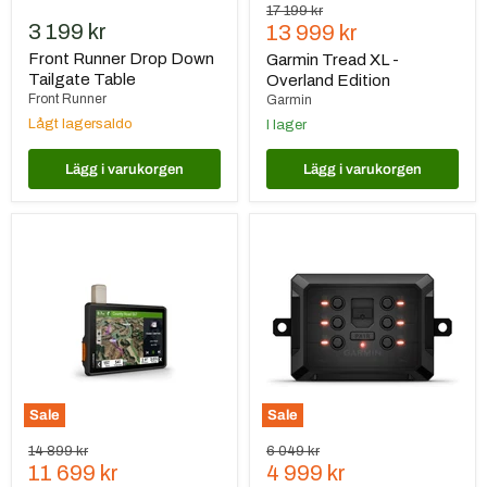
Ursprungspris
17 199 kr
3 199 kr
Nuvarande
13 999 kr
pris
Front Runner Drop Down
Garmin Tread XL -
Tailgate Table
Overland Edition
Front Runner
Garmin
Lågt lagersaldo
I lager
Lägg i varukorgen
Lägg i varukorgen
Garmin
Garmin
Tread
PowerSwitch™
Overland
Edition
Sale
Sale
Ursprungspris
Ursprungspris
14 899 kr
6 049 kr
Nuvarande
Nuvarande
11 699 kr
4 999 kr