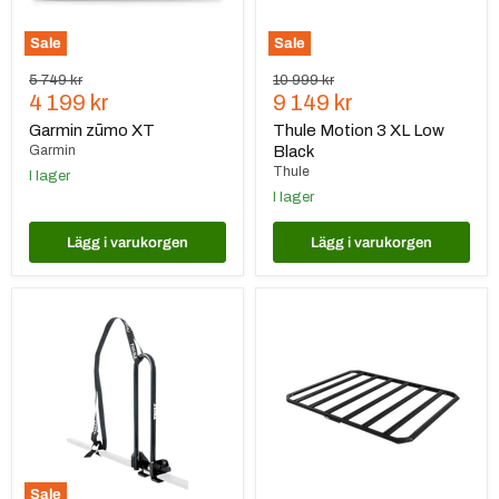
Sale
Sale
Ursprungspris
Ursprungspris
5 749 kr
10 999 kr
Nuvarande
Nuvarande
4 199 kr
9 149 kr
pris
pris
Garmin zūmo XT
Thule Motion 3 XL Low
Garmin
Black
Thule
I lager
I lager
Lägg i varukorgen
Lägg i varukorgen
Thule
Thule
Kayak
Caprock
Support
Sale