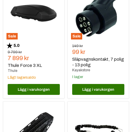
XL
-
13
polig
Sale
Sale
Betyg:
utav 5 stjärnor
5.0
Ursprungspris
149 kr
Nuvarande
99 kr
Ursprungspris
9 799 kr
Nuvarande
7 899 kr
pris
Släpvagnskontakt, 7 polig
pris
- 13 polig
Thule Force 3 XL
Kayakstore
Thule
I lager
Lågt lagersaldo
Lägg i varukorgen
Lägg i varukorgen
Front
Front
Runner
Runner
MaxTrax
Stratchits
MKII
Spännband
Black