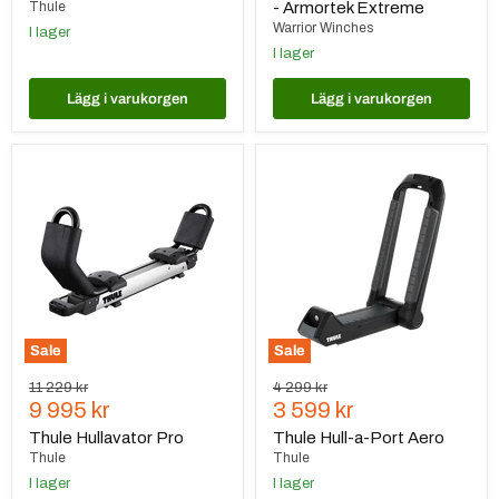
Thule
- Armortek Extreme
Warrior Winches
I lager
I lager
Lägg i varukorgen
Lägg i varukorgen
Thule
Thule
Hullavator
Hull-
Pro
a-
Port
Aero
Sale
Sale
Ursprungspris
Ursprungspris
11 229 kr
4 299 kr
Nuvarande
Nuvarande
9 995 kr
3 599 kr
pris
pris
Thule Hullavator Pro
Thule Hull-a-Port Aero
Thule
Thule
I lager
I lager