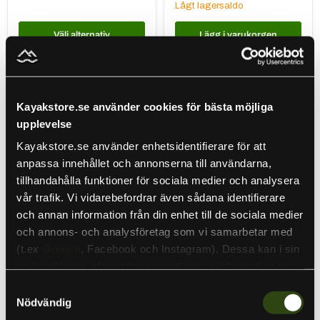
Lågt lagersaldo
Välj alternativ
Lägg i varukorgen
Garmin
Garmin
Vehicle
Dash
Power
Cam
Kayakstore.se använder cookies för bästa möjliga
Cable
Mini
12V
3
upplevelse
Strömkabel
Kayakstore.se använder enhetsidentifierare för att
anpassa innehållet och annonserna till användarna,
tillhandahålla funktioner för sociala medier och analysera
vår trafik. Vi vidarebefordrar även sådana identifierare
Sale
och annan information från din enhet till de sociala medier
Ursprungspris
1 949 kr
och annons- och analysföretag som vi samarbetar med
599 kr
Nuvarande
1 749 kr
pris
(t.ex
Google
, Facebook och Instagram). Dessa kan i sin
Garmin Vehicle Power
Garmin Dash Cam Mini 3
Cable 12V Strömkabel
tur kombinera informationen med annan information som
Garmin
Garmin
I lager
du har tillhandahållit eller som de har samlat in när du har
Samtyckesval
Lågt lagersaldo
använt deras tjänster. Detta för att skapa
Nödvändig
personanpassade annonser (personalization of ads). Du