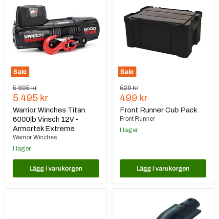
Titan
Cub
6000lb
Pack
Vinsch
12V
-
Armortek
Extreme
Sale
Sale
Ursprungspris
Ursprungspris
5 695 kr
529 kr
Nuvarande
Nuvarande
5 495 kr
499 kr
pris
pris
Warrior Winches Titan
Front Runner Cub Pack
6000lb Vinsch 12V -
Front Runner
Armortek Extreme
I lager
Warrior Winches
I lager
Lägg i varukorgen
Lägg i varukorgen
Thule
Släpvagnskontakt,
Force
7
3
polig