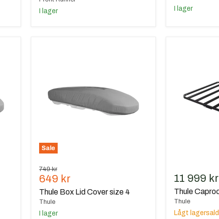
I lager
I lager
Thule
Thule
Box
Caprock
Lid
Cover
size
4
Sale
Ursprungspris
749 kr
Nuvarande
11 999 kr
649 kr
pris
Thule Capro
Thule Box Lid Cover size 4
Thule
Thule
Lågt lagersal
I lager