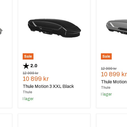
Motion
Motion
3
3
XXL
XXL
Black
Grey
Sale
Sale
Betyg:
utav 5 stjärnor
2.0
Ursprungspris
12 999 kr
Nuvaran
Ursprungspris
10 899 kr
12 999 kr
Nuvarande
10 899 kr
pris
Thule Motion
pris
Thule Motion 3 XXL Black
Thule
Thule
I lager
I lager
Thule
Thule
Motion
Motion