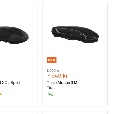
Thule
Motion
3
M
Sale
Ursprungspris
8 999 kr
de
Nuvarande
7 949 kr
pris
3 XXL Sport
Thule Motion 3 M
Thule
do
I lager