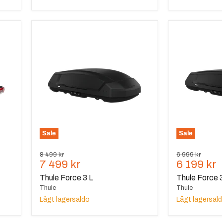
Thule
Thule
Force
Force
3
3
L
L
Sport
Sale
Sale
Ursprungspris
Ursprungspris
8 499 kr
6 999 kr
Nuvarande
Nuvaran
7 499 kr
6 199 kr
pris
pris
Thule Force 3 L
Thule Force 
Thule
Thule
Lågt lagersaldo
Lågt lagersal