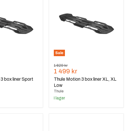
3
box
liner
XL,
XL
Low
Sale
Ursprungspris
1 629 kr
de
Nuvarande
1 499 kr
pris
3 box liner Sport
Thule Motion 3 box liner XL, XL
Low
Thule
I lager
Thule
Pulse