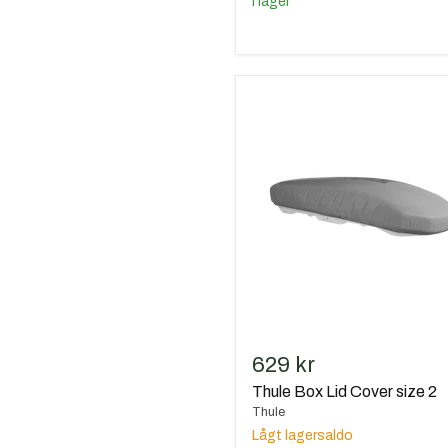
I lager
Thule
Box
Lid
Cover
size
2
629 kr
Thule Box Lid Cover size 2
Thule
Lågt lagersaldo