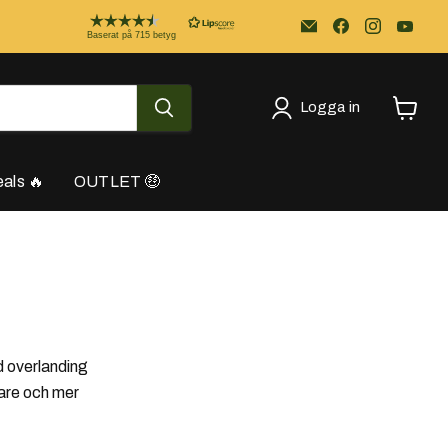
Email
Kayakstore.se
Baserat på 715 betyg
Logga in
Se
varukor
als 🔥
OUTLET 🤑
d overlanding
lare och mer