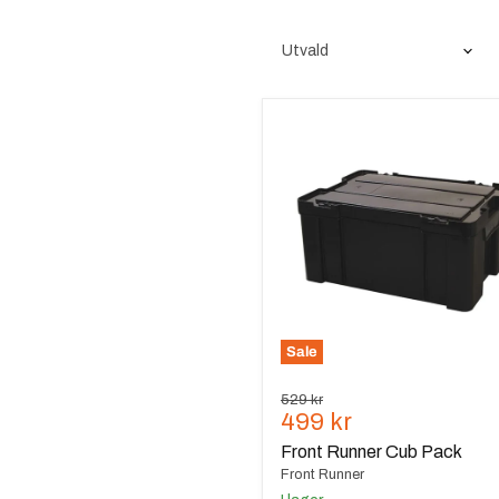
Front
Runner
Cub
Pack
Sale
Ursprungspris
529 kr
Nuvarande
499 kr
pris
Front Runner Cub Pack
Front Runner