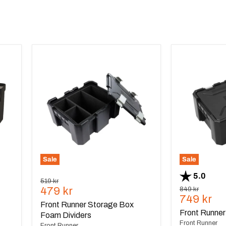
Front
Front
Runner
Runner
Storage
Wolf
Box
Pack
Foam
Pro
Dividers
Sale
Sale
Betyg:
utav 5
5.0
Ursprungspris
519 kr
Nuvarande
479 kr
Ursprungspris
849 kr
Nuvaran
749 kr
pris
Front Runner Storage Box
pris
Front Runner
Foam Dividers
Front Runner
Front Runner