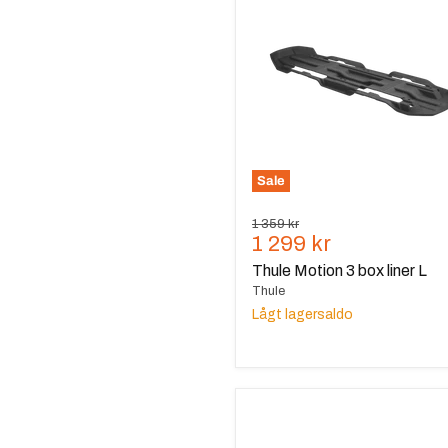
3
box
liner
L
Sale
Ursprungspris
1 359 kr
Nuvarande
1 299 kr
pris
Thule Motion 3 box liner L
Thule
Lågt lagersaldo
Thule
Motion