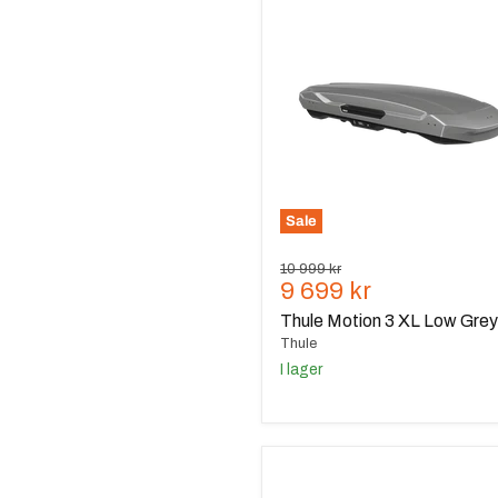
Motion
3
XL
Low
Grey
Sale
Ursprungspris
10 999 kr
Nuvarande
9 699 kr
pris
Thule Motion 3 XL Low Grey
Thule
I lager
Thule
Motion