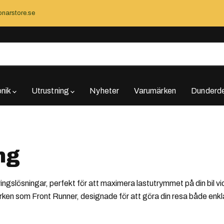
narstore.se
onik
Utrustning
Nyheter
Varumärken
Dunderde
ng
ngslösningar, perfekt för att maximera lastutrymmet på din bil vi
ärken som Front Runner, designade för att göra din resa både enk