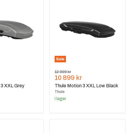
Motion
3
XXL
Low
Black
Sale
Ursprungspris
12 999 kr
de
Nuvarande
10 899 kr
pris
 3 XXL Grey
Thule Motion 3 XXL Low Black
Thule
I lager
Thule
Motion