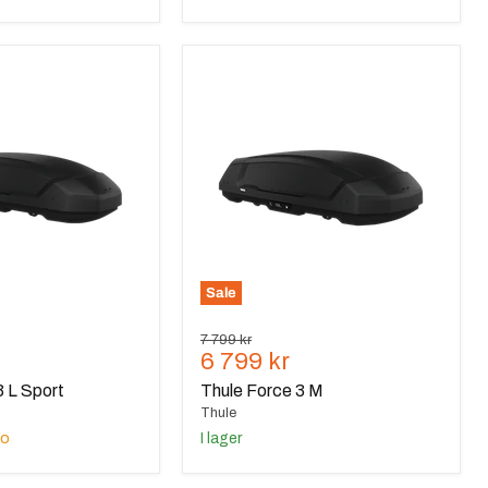
Thule
Force
3
M
Sale
Ursprungspris
7 799 kr
de
Nuvarande
6 799 kr
pris
3 L Sport
Thule Force 3 M
Thule
do
I lager