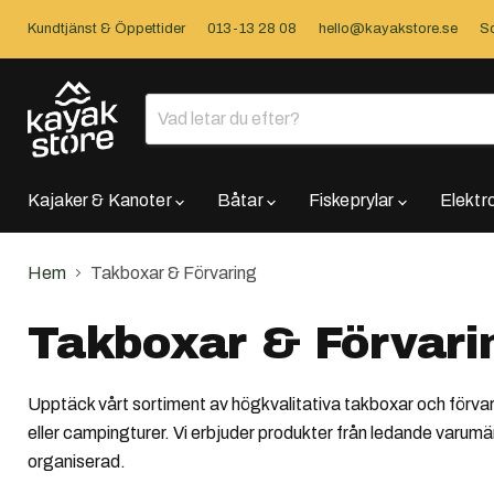
Kundtjänst & Öppettider
013-13 28 08
hello@kayakstore.se
So
Kajaker & Kanoter
Båtar
Fiskeprylar
Elektr
Hem
Takboxar & Förvaring
Takboxar & Förvari
Upptäck vårt sortiment av högkvalitativa takboxar och förvari
eller campingturer. Vi erbjuder produkter från ledande varum
organiserad.