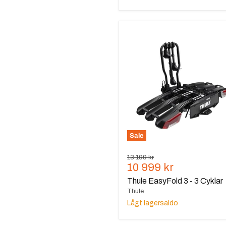
Thule
EasyFold
3
-
3
Cyklar
Sale
Ursprungspris
13 199 kr
Nuvarande
10 999 kr
pris
Thule EasyFold 3 - 3 Cyklar
Thule
Lågt lagersaldo