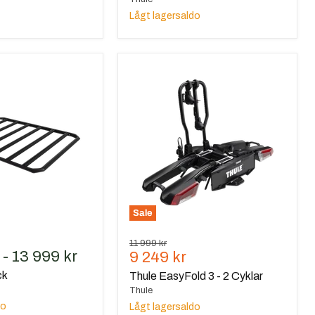
Lågt lagersaldo
Thule
EasyFold
3
-
2
Cyklar
Sale
Ursprungspris
11 999 kr
-
13 999 kr
Nuvarande
9 249 kr
pris
ck
Thule EasyFold 3 - 2 Cyklar
Thule
do
Lågt lagersaldo