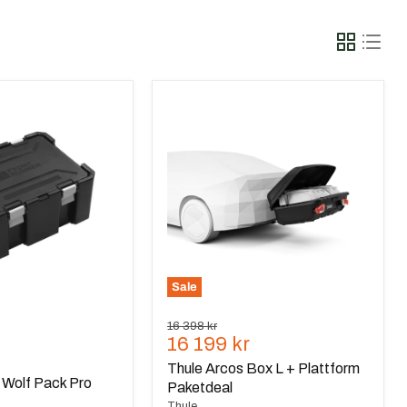
Thule
Arcos
Box
L
+
Plattform
Paketdeal
Sale
 stjärnor
Ursprungspris
16 398 kr
Nuvarande
16 199 kr
de
pris
Thule Arcos Box L + Plattform
 Wolf Pack Pro
Paketdeal
Thule