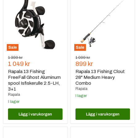
13
13
Fishing
Fishing
FreeFall
Clout
Ghost
28"
Aluminum
Medium
spool
Heavy
Isfiskerulle
Combo
2.5-
LH,
3+1
Sale
Sale
Ursprungspris
Ursprungspris
1 399 kr
1 099 kr
Nuvarande
Nuvarande
1 049 kr
899 kr
pris
pris
Rapala 13 Fishing
Rapala 13 Fishing Clout
FreeFall Ghost Aluminum
28" Medium Heavy
spool Isfiskerulle 2.5-LH,
Combo
3+1
Rapala
Rapala
I lager
I lager
Lägg i varukorgen
Lägg i varukorgen
Rapala
Rapala
SmartHub
Fathom