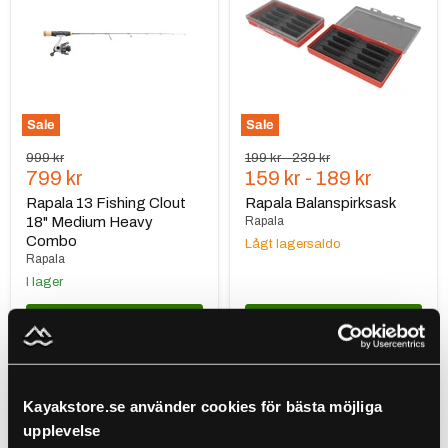
Clout
18"
Medium
Heavy
Combo
Sale
Sale
Ursprungspris
Ursprungspris
Ursprungspris
999 kr
199 kr
-
239 kr
Nuvarande
799 kr
159 kr
-
189 kr
pris
Rapala 13 Fishing Clout
Rapala Balanspirksask
18" Medium Heavy
Rapala
Combo
Lågt lagersaldo
Rapala
I lager
Lägg i varukorgen
Välj alternativ
Rapala
Rapala
13
13
Kayakstore.se använder cookies för bästa möjliga
Fishing
Fishing
upplevelse
Wicked
Black
Deadstick
Betty