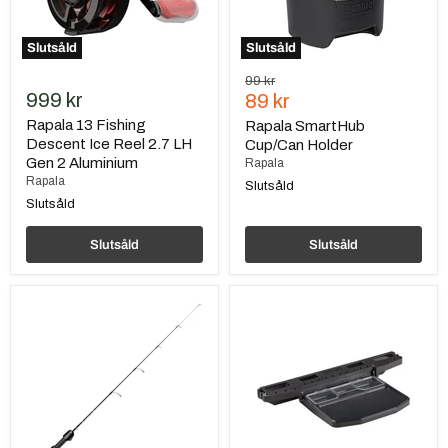
Gen
2
Aluminium
Slutsåld
Slutsåld
Ursprungspris
99 kr
999 kr
Nuvarande
89 kr
pris
Rapala 13 Fishing
Rapala SmartHub
Descent Ice Reel 2.7 LH
Cup/Can Holder
Gen 2 Aluminium
Rapala
Rapala
Slutsåld
Slutsåld
Slutsåld
Slutsåld
Rapala
Rapala
13
SmartHub
Fishing
Work
The
Station
Snitch
Pro
Ice
Rod
23''/58cm
Quick