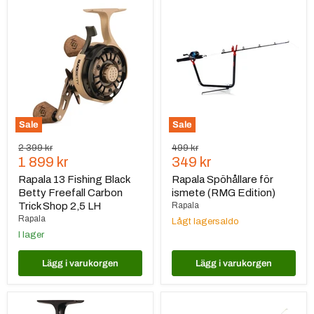
Rapala
Rapala
13
Spöhållare
Fishing
för
Black
ismete
Betty
(RMG
Freefall
Edition)
Carbon
Trick
Shop
2,5
LH
Sale
Sale
Ursprungspris
Ursprungspris
2 399 kr
499 kr
Nuvarande
Nuvarande
1 899 kr
349 kr
pris
pris
Rapala 13 Fishing Black
Rapala Spöhållare för
Betty Freefall Carbon
ismete (RMG Edition)
Trick Shop 2,5 LH
Rapala
Rapala
Lågt lagersaldo
I lager
Lägg i varukorgen
Lägg i varukorgen
Rapala
Rapala