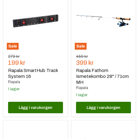
Track
Ismetekombo
System
28"
16
/
71cm
MH
Sale
Sale
Ursprungspris
Ursprungspris
279 kr
459 kr
Nuvarande
Nuvarande
199 kr
399 kr
pris
pris
Rapala SmartHub Track
Rapala Fathom
System 16
Ismetekombo 28" / 71cm
Rapala
MH
Rapala
I lager
I lager
Lägg i varukorgen
Lägg i varukorgen
Rapala
Rapala
13
Balanspirksask
Fishing