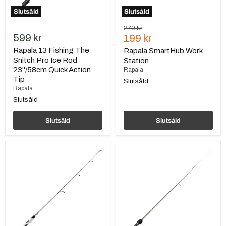
Action
Slutsåld
Slutsåld
Tip
Ursprungspris
279 kr
599 kr
Nuvarande
199 kr
pris
Rapala 13 Fishing The
Rapala SmartHub Work
Snitch Pro Ice Rod
Station
23''/58cm Quick Action
Rapala
Tip
Slutsåld
Rapala
Slutsåld
Slutsåld
Slutsåld
Rapala
Rapala
13
13
Fishing
Fishing
Wicked
Tickle
Ice
Stick
Rod
Ice
26"/66cm
Rod
ML
27''/69cm
ML