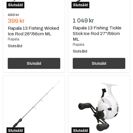
Slutsåld
Slutsåld
Ursprungspris
459 kr
Nuvarande
1 049 kr
399 kr
pris
Rapala 13 Fishing Tickle
Rapala 13 Fishing Wicked
Stick Ice Rod 27''/69cm
Ice Rod 26"/66cm ML
ML
Rapala
Rapala
Slutsåld
Slutsåld
Slutsåld
Slutsåld
Rapala
Rapala
13
13
Fishing
Fishing
The
Black
Snitch
Betty
Pro
Freefall
Ice
Carbon
Rod
Ghost
29"/74cm
2,5
Quick
LH
Action
Slutsåld
Slutsåld