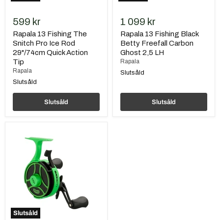
Tip
599 kr
1 099 kr
Rapala 13 Fishing The
Rapala 13 Fishing Black
Snitch Pro Ice Rod
Betty Freefall Carbon
29"/74cm Quick Action
Ghost 2,5 LH
Tip
Rapala
Rapala
Slutsåld
Slutsåld
Slutsåld
Slutsåld
Rapala
13
Fishing
Black
Betty
FreeFall
Ghost
Radioactive
2,5
LH
Slutsåld