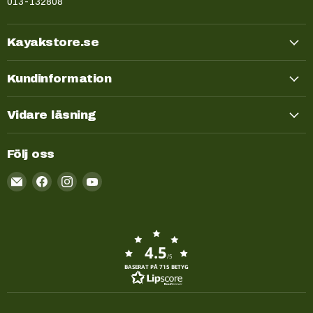
013-132808
Kayakstore.se
Kundinformation
Vidare läsning
Följ oss
Email
Kayakstore.se
4.5
/5
BASERAT PÅ 715 BETYG