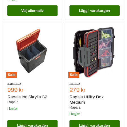
Välj alternativ
Lägg i varukorgen
Rapala
Rapala
Ice
Utility
Skrylla
Box
G2
Medium
Sale
Sale
Ursprungspris
Ursprungspris
1 499 kr
319 kr
Nuvarande
Nuvarande
999 kr
279 kr
pris
pris
Rapala Ice Skrylla G2
Rapala Utility Box
Rapala
Medium
Rapala
I lager
I lager
Lägg i varukorgen
Lägg i varukorgen