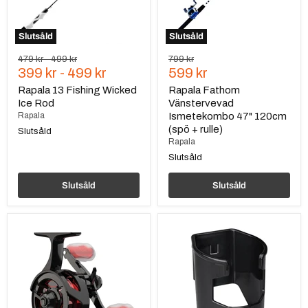
rulle)
Slutsåld
Slutsåld
Ursprungspris
Ursprungspris
Ursprungspris
479 kr
-
499 kr
799 kr
Nuvarande
399 kr
-
499 kr
599 kr
pris
Rapala 13 Fishing Wicked
Rapala Fathom
Ice Rod
Vänstervevad
Rapala
Ismetekombo 47" 120cm
(spö + rulle)
Slutsåld
Rapala
Slutsåld
Slutsåld
Slutsåld
Rapala
Rapala
13
SmartHub
Fishing
Cup/Can
Descent
Holder
Ice
Reel
2.7
LH