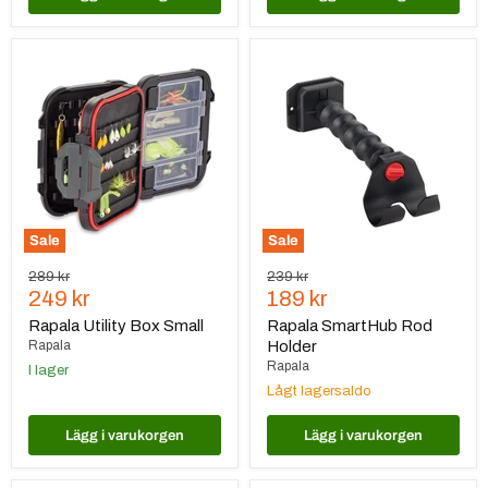
Rapala
Rapala
Utility
SmartHub
Box
Rod
Small
Holder
Sale
Sale
Ursprungspris
Ursprungspris
289 kr
239 kr
Nuvarande
Nuvarande
249 kr
189 kr
pris
pris
Rapala Utility Box Small
Rapala SmartHub Rod
Rapala
Holder
Rapala
I lager
Lågt lagersaldo
Lägg i varukorgen
Lägg i varukorgen