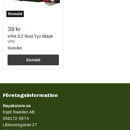
Slutsåld
39 kr
VRX EZ Rod Tyz Black
VRX
Slutsåld
Slutsåld
Företagsinformation
Kayakstore.se
Explr Sweden AB
559172-6574
Låsbomsgatan 27