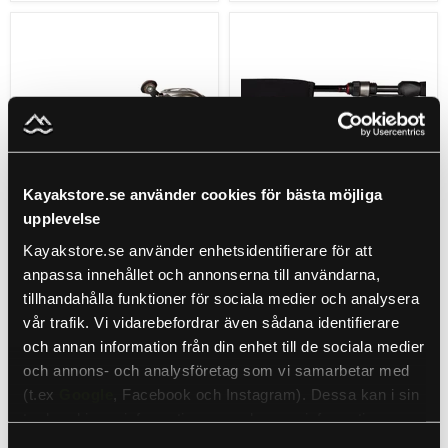
VRX
VRX
Rod
Rod
Glove
Glove
Casting
Spinning
Extra
Standard
Long
Pro
Pro
Series
Series
Neoprene
Neoprene
Kayakstore.se använder cookies för bästa möjliga
Slutsåld
Slutsåld
upplevelse
Ursprungspris
159 kr
Nuvarande
189 kr
99 kr
Kayakstore.se använder enhetsidentifierare för att
pris
anpassa innehållet och annonserna till användarna,
VRX Rod Glove Spinning
VRX Rod Glove Casting
Standard Pro Series
Extra Long Pro Series
tillhandahålla funktioner för sociala medier och analysera
Neoprene
Neoprene
vår trafik. Vi vidarebefordrar även sådana identifierare
VRX
VRX
och annan information från din enhet till de sociala medier
Slutsåld
Slutsåld
och annons- och analysföretag som vi samarbetar med
(t.ex
Google
, Facebook och Instagram). Dessa kan i sin
Slutsåld
Slutsåld
tur kombinera informationen med annan information som
du har tillhandahållit eller som de har samlat in när du har