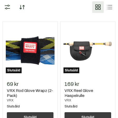
VRX
VRX
Rod
Reel
Glove
Glove
Wrapz
Haspelrulle
(2-
Pack)
Slutsåld
Slutsåld
69 kr
169 kr
VRX Rod Glove Wrapz (2-
VRX Reel Glove
Pack)
Haspelrulle
VRX
VRX
Slutsåld
Slutsåld
Slutsåld
Slutsåld