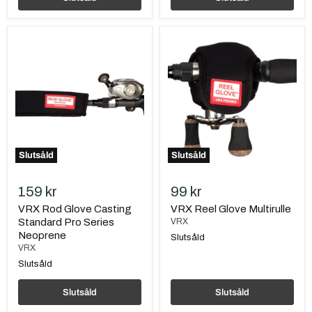
VRX
VRX
Rod
Reel
Glove
Glove
Casting
Multirulle
Standard
Pro
Series
Neoprene
Slutsåld
Slutsåld
159 kr
99 kr
VRX Rod Glove Casting
VRX Reel Glove Multirulle
Standard Pro Series
VRX
Neoprene
Slutsåld
VRX
Slutsåld
Slutsåld
Slutsåld