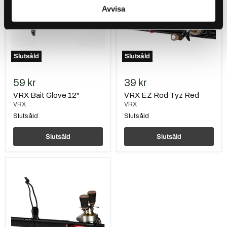
Red
Avvisa
Slutsåld
Slutsåld
59 kr
39 kr
VRX Bait Glove 12"
VRX EZ Rod Tyz Red
VRX
VRX
Slutsåld
Slutsåld
Slutsåld
Slutsåld
VRX
EZ
Rod
Tyz
Black