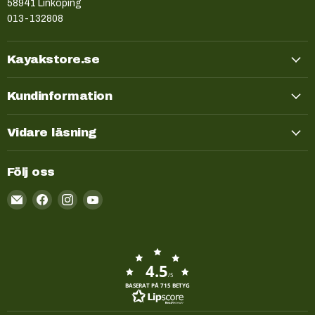
58941 Linköping
013-132808
Kayakstore.se
Kundinformation
Vidare läsning
Följ oss
Email
Kayakstore.se
4.5
/5
BASERAT PÅ 715 BETYG