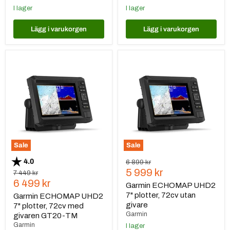
I lager
I lager
Lägg i varukorgen
Lägg i varukorgen
Garmin
Garmin
ECHOMAP
ECHOMAP
UHD2
UHD2
7"
7"
plotter,
plotter,
72cv
72cv
med
utan
givaren
givare
GT20-
TM
Sale
Sale
Betyg:
utav 5 stjärnor
4.0
Ursprungspris
6 899 kr
Nuvarande
5 999 kr
Ursprungspris
7 449 kr
Nuvarande
6 499 kr
pris
Garmin ECHOMAP UHD2
pris
7" plotter, 72cv utan
Garmin ECHOMAP UHD2
givare
7" plotter, 72cv med
Garmin
givaren GT20-TM
Garmin
I lager