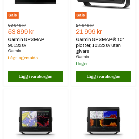
Sale
Sale
Ursprungspris
Ursprungspris
63 049 kr
24 949 kr
Nuvarande
Nuvarande
53 899 kr
21 999 kr
pris
pris
Garmin GPSMAP
Garmin GPSMAP® 10"
9013xsv
plotter, 1022xsv utan
Garmin
givare
Garmin
Lågt lagersaldo
I lager
Lägg i varukorgen
Lägg i varukorgen
Garmin
Garmin
GPSMAP®
GPSMAP®
10"
10"
plotter,
plotter,
8410
8410xsv
med
utan
global
givare
baskarta