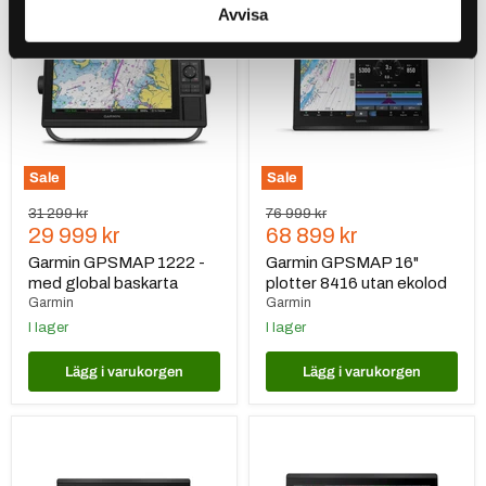
Avvisa
GPSMAP
GPSMAP
1222
16"
-
plotter
med
8416
global
utan
baskarta
ekolod
Sale
Sale
Ursprungspris
Ursprungspris
31 299 kr
76 999 kr
Nuvarande
Nuvarande
29 999 kr
68 899 kr
pris
pris
Garmin GPSMAP 1222 -
Garmin GPSMAP 16"
med global baskarta
plotter 8416 utan ekolod
Garmin
Garmin
I lager
I lager
Lägg i varukorgen
Lägg i varukorgen
Garmin
Garmin
GPSMAP
GPSMAP
16"
1623