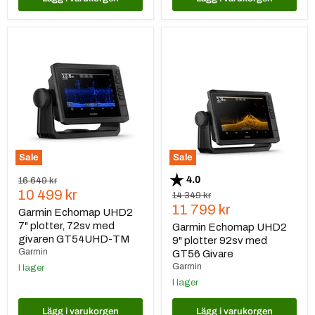
Garmin
Garmin
Echomap
Echomap
UHD2
UHD2
7"
9"
plotter,
plotter
72sv
92sv
med
med
givaren
GT56
GT54UHD-
Givare
TM
Sale
Sale
Betyg:
utav 5 stjärnor
4.0
Ursprungspris
16 649 kr
Nuvarande
10 499 kr
Ursprungspris
14 349 kr
Nuvarande
11 799 kr
pris
Garmin Echomap UHD2
pris
7" plotter, 72sv med
Garmin Echomap UHD2
givaren GT54UHD-TM
9" plotter 92sv med
Garmin
GT56 Givare
Garmin
I lager
I lager
Lägg i varukorgen
Lägg i varukorgen