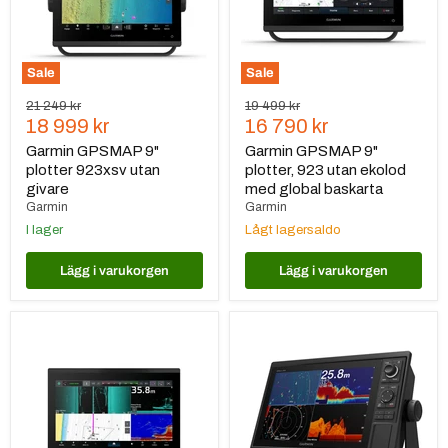
givare
ekolod
med
global
baskarta
Sale
Sale
Ursprungspris
Ursprungspris
21 249 kr
19 499 kr
Nuvarande
Nuvarande
18 999 kr
16 790 kr
pris
pris
Garmin GPSMAP 9"
Garmin GPSMAP 9"
plotter 923xsv utan
plotter, 923 utan ekolod
givare
med global baskarta
Garmin
Garmin
I lager
Lågt lagersaldo
Lägg i varukorgen
Lägg i varukorgen
Garmin
Garmin
GPSMAP
GPSMAP®
9013xsv
10"
plotter,
1022xsv
utan
givare