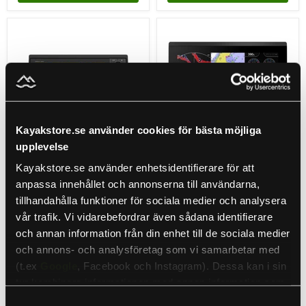
Garmin
Garmin
GPSMAP
GPSMAP
1022
12"
-
plotter
med
1223
global
utan
baskarta
ekolod
med
global
baskarta
Kayakstore.se använder cookies för bästa möjliga
Sale
Sale
upplevelse
Kayakstore.se använder enhetsidentifierare för att
Ursprungspris
Ursprungspris
21 649 kr
35 899 kr
Nuvarande
Nuvarande
19 999 kr
31 499 kr
anpassa innehållet och annonserna till användarna,
pris
pris
Garmin GPSMAP 1022 -
Garmin GPSMAP 12"
tillhandahålla funktioner för sociala medier och analysera
med global baskarta
plotter 1223 utan ekolod
vår trafik. Vi vidarebefordrar även sådana identifierare
Garmin
med global baskarta
och annan information från din enhet till de sociala medier
Garmin
I lager
och annons- och analysföretag som vi samarbetar med
Lågt lagersaldo
(t.ex
Google
, Facebook och Instagram). Dessa kan i sin
Lägg i varukorgen
Lägg i varukorgen
tur kombinera informationen med annan information som
du har tillhandahållit eller som de har samlat in när du har
Samtyckesval