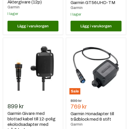
pris
Aktergivare (12p)
Garmin GT56UHD-TM
Garmin
Garmin
I lager
I lager
Lägg i varukorgen
Lägg i varukorgen
Garmin
Garmin
Givare
Honadapter
med
till
blottad
trådblock
kabel
med
till
8
12-
stift
polig
ekolodsadapter
med
trådblock
Sale
Ursprungspris
899 kr
899 kr
Nuvarande
769 kr
pris
Garmin Givare med
Garmin Honadapter till
blottad kabel till 12-polig
trådblock med 8 stift
ekolodsadapter med
Garmin