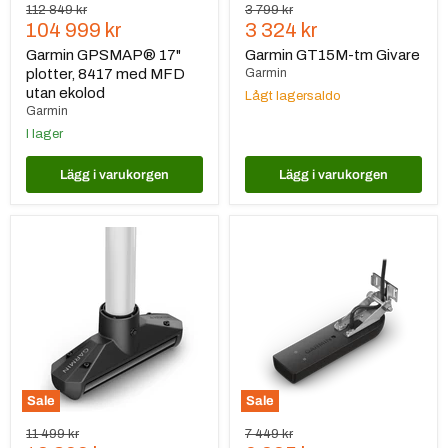
Ursprungspris
Ursprungspris
112 849 kr
3 799 kr
Nuvarande
Nuvarande
104 999 kr
3 324 kr
pris
pris
Garmin GPSMAP® 17"
Garmin GT15M-tm Givare
plotter, 8417 med MFD
Garmin
utan ekolod
Lågt lagersaldo
Garmin
I lager
Lägg i varukorgen
Lägg i varukorgen
Garmin
Garmin
GT360UHD
GT51M-
Givare
TM
för
Aktergivare
Spy
(12p)
Pole
Sale
Sale
Ursprungspris
Ursprungspris
11 499 kr
7 449 kr