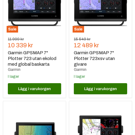
utan
utan
ekolod
givare
med
global
baskarta
Sale
Sale
Ursprungspris
Ursprungspris
11 999 kr
15 549 kr
Nuvarande
Nuvarande
10 339 kr
12 489 kr
pris
pris
Garmin GPSMAP 7"
Garmin GPSMAP 7"
Plotter 723 utan ekolod
Plotter 723xsv utan
med global baskarta
givare
Garmin
Garmin
I lager
I lager
Lägg i varukorgen
Lägg i varukorgen
Garmin
Garmin
GPSMAP
GPSMAP
9"
9"
plotter
plotter,
923xsv
923
utan
utan