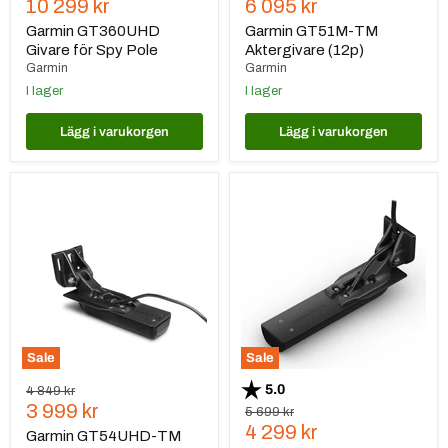
Nuvarande
Nuvarande
10 299 kr
6 095 kr
pris
pris
Garmin GT360UHD
Garmin GT51M-TM
Givare för Spy Pole
Aktergivare (12p)
Garmin
Garmin
I lager
I lager
Lägg i varukorgen
Lägg i varukorgen
Garmin
Garmin
GT54UHD-
GT56UHD-
TM
TM
Aktergivare
(12p)
Sale
Sale
Betyg:
utav 5 stjärnor
5.0
Ursprungspris
4 849 kr
Nuvarande
3 999 kr
Ursprungspris
5 699 kr
Nuvarande
4 299 kr
pris
Garmin GT54UHD-TM