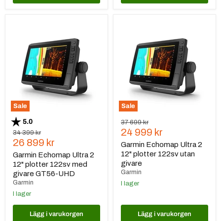
Garmin
Garmin
Echomap
Echomap
Ultra
Ultra
2
2
12"
12"
plotter
plotter
122sv
122sv
med
utan
givare
givare
GT56-
UHD
Sale
Sale
Betyg:
utav 5 stjärnor
5.0
Ursprungspris
37 699 kr
Nuvarande
24 999 kr
Ursprungspris
34 399 kr
Nuvarande
26 899 kr
pris
Garmin Echomap Ultra 2
pris
12" plotter 122sv utan
Garmin Echomap Ultra 2
givare
12" plotter 122sv med
Garmin
givare GT56-UHD
Garmin
I lager
I lager
Lägg i varukorgen
Lägg i varukorgen