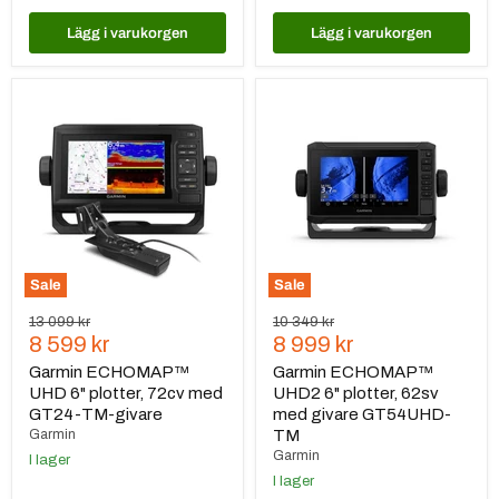
Lägg i varukorgen
Lägg i varukorgen
Garmin
Garmin
ECHOMAP™
ECHOMAP™
UHD
UHD2
6"
6"
plotter,
plotter,
72cv
62sv
med
med
GT24-
givare
TM-
GT54UHD-
givare
TM
Sale
Sale
Ursprungspris
Ursprungspris
13 099 kr
10 349 kr
Nuvarande
Nuvarande
8 599 kr
8 999 kr
pris
pris
Garmin ECHOMAP™
Garmin ECHOMAP™
UHD 6" plotter, 72cv med
UHD2 6" plotter, 62sv
GT24-TM-givare
med givare GT54UHD-
Garmin
TM
Garmin
I lager
I lager