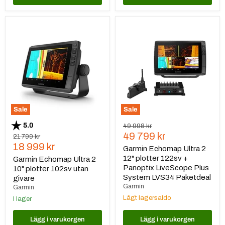
Garmin
Garmin
Echomap
Echomap
Ultra
Ultra
2
2
10"
12"
plotter
plotter
102sv
122sv
utan
+
givare
Panoptix
LiveScope
Plus
Sale
Sale
System
LVS34
Betyg:
utav 5 stjärnor
5.0
Ursprungspris
49 998 kr
Paketdeal
Nuvarande
49 799 kr
Ursprungspris
21 799 kr
Nuvarande
18 999 kr
pris
Garmin Echomap Ultra 2
pris
12" plotter 122sv +
Garmin Echomap Ultra 2
Panoptix LiveScope Plus
10" plotter 102sv utan
System LVS34 Paketdeal
givare
Garmin
Garmin
Lågt lagersaldo
I lager
Lägg i varukorgen
Lägg i varukorgen