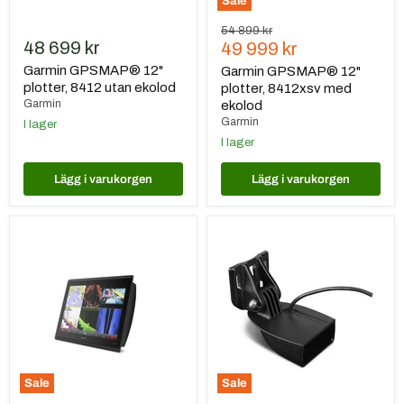
Sale
Ursprungspris
54 899 kr
48 699 kr
Nuvarande
49 999 kr
pris
Garmin GPSMAP® 12"
Garmin GPSMAP® 12"
plotter, 8412 utan ekolod
plotter, 8412xsv med
Garmin
ekolod
Garmin
I lager
I lager
Lägg i varukorgen
Lägg i varukorgen
Garmin
Garmin
GPSMAP®
GT15M-
17"
tm
plotter,
Givare
8417
med
MFD
utan
ekolod
Sale
Sale