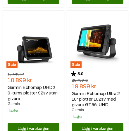
Garmin
Garmin
Echomap
Echomap
UHD2
Ultra
9-
2
tums
10"
plotter
plotter
92sv
102sv
utan
med
givare
givare
GT56-
UHD
Sale
Sale
Betyg:
utav 5 stjärnor
5.0
Ursprungspris
15 449 kr
Nuvarande
10 899 kr
Ursprungspris
25 799 kr
Nuvarande
19 899 kr
pris
Garmin Echomap UHD2
pris
9-tums plotter 92sv utan
Garmin Echomap Ultra 2
givare
10" plotter 102sv med
Garmin
givare GT56-UHD
Garmin
I lager
I lager
Lägg i varukorgen
Lägg i varukorgen