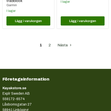
trådblock
I lager
Garmin
I lager
Lägg i varukorgen
Lägg i varukorgen
1
2
Nästa
Företagsinformation
Kayakstore.se
Explr Sweden AB
559172-6574
Låsbomsgatan 27
58941 Linköping