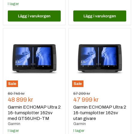
I lager
Lägg i varukorgen
Lägg i varukorgen
Garmin
Garmin
ECHOMAP
ECHOMAP
Ultra
Ultra
2
2
16-
16-
tumsplotter
tumsplotter
162sv
162sv
med
utan
GT56UHD-
givare
TM
Sale
Sale
Ursprungspris
Ursprungspris
60 749 kr
57 299 kr
Nuvarande
Nuvarande
48 899 kr
47 999 kr
pris
pris
Garmin ECHOMAP Ultra 2
Garmin ECHOMAP Ultra 2
16-tumsplotter 162sv
16-tumsplotter 162sv
med GT56UHD-TM
utan givare
Garmin
Garmin
I lager
I lager