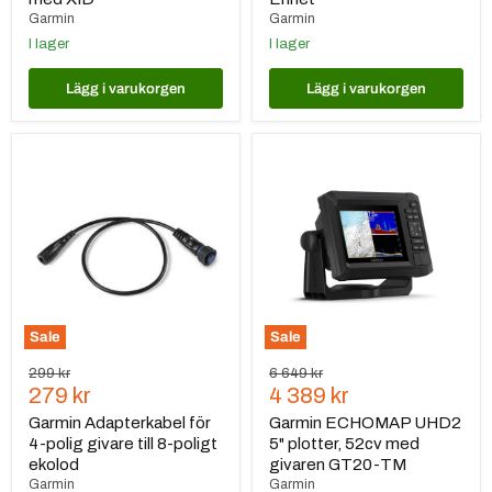
Garmin
Garmin
I lager
I lager
Lägg i varukorgen
Lägg i varukorgen
Garmin
Garmin
Adapterkabel
ECHOMAP
för
UHD2
4-
5"
polig
plotter,
givare
52cv
till
med
8-
givaren
poligt
GT20-
ekolod
TM
Sale
Sale
Ursprungspris
Ursprungspris
299 kr
6 649 kr
Nuvarande
Nuvarande
279 kr
4 389 kr
pris
pris
Garmin Adapterkabel för
Garmin ECHOMAP UHD2
4-polig givare till 8-poligt
5" plotter, 52cv med
ekolod
givaren GT20-TM
Garmin
Garmin