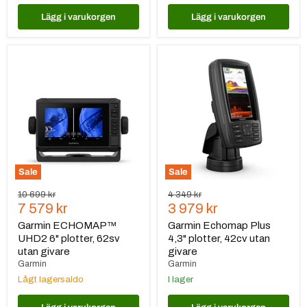
Lägg i varukorgen
Lägg i varukorgen
Garmin
Garmin
ECHOMAP™
Echomap
UHD2
Plus
6"
4,3"
plotter,
plotter,
62sv
42cv
utan
utan
givare
givare
Sale
Sale
Ursprungspris
Ursprungspris
10 699 kr
4 349 kr
Nuvarande
Nuvarande
7 579 kr
3 979 kr
pris
pris
Garmin ECHOMAP™
Garmin Echomap Plus
UHD2 6" plotter, 62sv
4,3" plotter, 42cv utan
utan givare
givare
Garmin
Garmin
Lågt lagersaldo
I lager