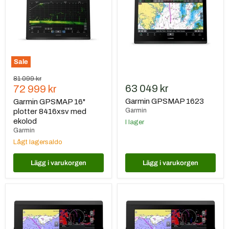
plotter
8416xsv
med
ekolod
Sale
Ursprungspris
81 099 kr
Nuvarande
63 049 kr
72 999 kr
pris
Garmin GPSMAP 1623
Garmin GPSMAP 16"
Garmin
plotter 8416xsv med
ekolod
I lager
Garmin
Lågt lagersaldo
Lägg i varukorgen
Lägg i varukorgen
Garmin
Garmin
GPSMAP
GPSMAP
7"
7"
Plotter
Plotter
723
723xsv