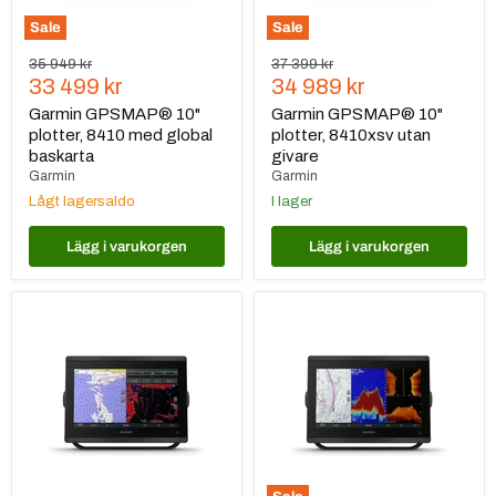
Sale
Sale
Ursprungspris
Ursprungspris
35 949 kr
37 399 kr
Nuvarande
Nuvarande
33 499 kr
34 989 kr
pris
pris
Garmin GPSMAP® 10"
Garmin GPSMAP® 10"
plotter, 8410 med global
plotter, 8410xsv utan
baskarta
givare
Garmin
Garmin
Lågt lagersaldo
I lager
Lägg i varukorgen
Lägg i varukorgen
Garmin
Garmin
GPSMAP®
GPSMAP®
12"
12"
plotter,
plotter,
8412
8412xsv
utan
med
ekolod
ekolod