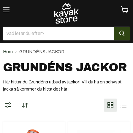
Meny
Se
varuk
Hem
GRUNDÉNS JACKOR
GRUNDÉNS JACKOR
Här hittar du Grundéns utbud av jackor! Vill du ha en schysst
jacka så kommer du hitta det här!
Grundéns
Grundéns
Brigg
Hook