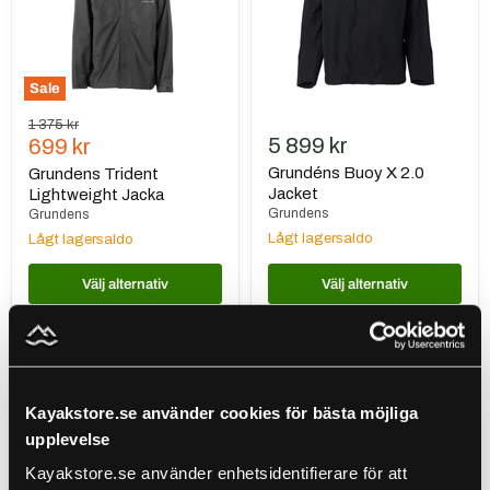
Sale
Ursprungspris
1 375 kr
Nuvarande
5 899 kr
699 kr
pris
Grundéns Buoy X 2.0
Grundens Trident
Jacket
Lightweight Jacka
Grundens
Grundens
Lågt lagersaldo
Lågt lagersaldo
Välj alternativ
Välj alternativ
Grundens
Grundéns
Neptune
Sunnan
103
Set
Anorak
111
Kayakstore.se använder cookies för bästa möjliga
Pullover
Black
Hi
upplevelse
Vis
Yellow
Kayakstore.se använder enhetsidentifierare för att