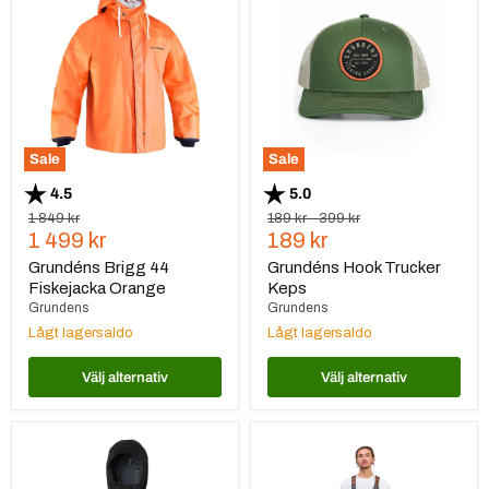
44
Trucker
Fiskejacka
Keps
Orange
Sale
Sale
Betyg:
utav 5 stjärnor
Betyg:
utav 5 stjärnor
4.5
5.0
Ursprungspris
Ursprungspris
Ursprungspris
1 849 kr
189 kr
-
399 kr
Nuvarande
Nuvarande
1 499 kr
189 kr
pris
pris
Grundéns Brigg 44
Grundéns Hook Trucker
Fiskejacka Orange
Keps
Grundens
Grundens
Lågt lagersaldo
Lågt lagersaldo
Välj alternativ
Välj alternativ
Grundéns
Grundéns
Full
Buoy
Share
X