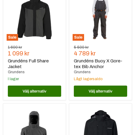
Jacket
Gore-
tex
Bib
Anchor
Sale
Sale
Ursprungspris
Ursprungspris
1 600 kr
5 500 kr
Nuvarande
Nuvarande
1 099 kr
4 789 kr
pris
pris
Grundéns Full Share
Grundéns Buoy X Gore-
Jacket
tex Bib Anchor
Grundens
Grundens
I lager
Lågt lagersaldo
Välj alternativ
Välj alternativ
Grundens
Grundéns
Trident
Buoy
Lightweight
X
Jacka
2.0
Jacket