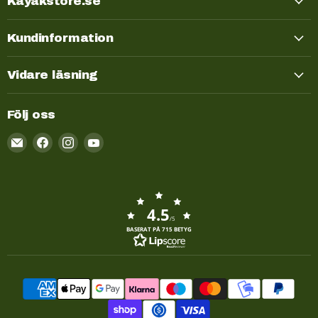
Kayakstore.se
Kundinformation
Vidare läsning
Följ oss
Email
Kayakstore.se
4.5
/5
BASERAT PÅ 715 BETYG