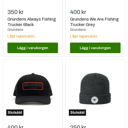
350 kr
400 kr
Grundens Always Fishing
Grundens We Are Fishing
Trucker Black
Trucker Grey
Grundens
Grundens
Lågt lagersaldo
Lågt lagersaldo
Lägg i varukorgen
Lägg i varukorgen
Grundens
Grundens
We
Kraken
Are
Waffle
Fishing
Beanie
Trucker
Black
Slutsåld
Slutsåld
400 kr
250 kr