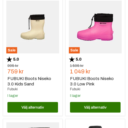
FUBUKI
FUBUKI
Boots
Boots
Niseko
Niseko
3.0
3.0
Kids
Low
Sand
Pink
Sale
Sale
Betyg:
utav 5 stjärnor
Betyg:
utav 5 stjärnor
5.0
5.0
Ursprungspris
Ursprungspris
995 kr
1 595 kr
Nuvarande
Nuvarande
759 kr
1 049 kr
pris
pris
FUBUKI Boots Niseko
FUBUKI Boots Niseko
3.0 Kids Sand
3.0 Low Pink
Fubuki
Fubuki
I lager
I lager
Välj alternativ
Välj alternativ
FUBUKI
Pinewood