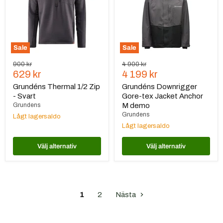
Svart
Anchor
M
demo
Sale
Sale
Ursprungspris
Ursprungspris
900 kr
4 900 kr
Nuvarande
Nuvarande
629 kr
4 199 kr
pris
pris
Grundéns Thermal 1/2 Zip
Grundéns Downrigger
- Svart
Gore-tex Jacket Anchor
Grundens
M demo
Grundens
Lågt lagersaldo
Lågt lagersaldo
Välj alternativ
Välj alternativ
1
2
Nästa