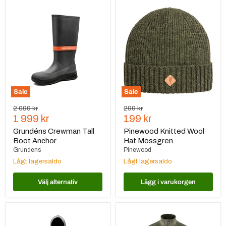
Grundéns
Pinewood
Crewman
Knitted
Tall
Wool
Boot
Hat
Anchor
Mössgren
Sale
Sale
Ursprungspris
Ursprungspris
2 099 kr
299 kr
Nuvarande
Nuvarande
1 999 kr
199 kr
pris
pris
Grundéns Crewman Tall
Pinewood Knitted Wool
Boot Anchor
Hat Mössgren
Grundens
Pinewood
Lågt lagersaldo
Lågt lagersaldo
Välj alternativ
Lägg i varukorgen
Grundéns
Grundéns
Downrigger
Thermal