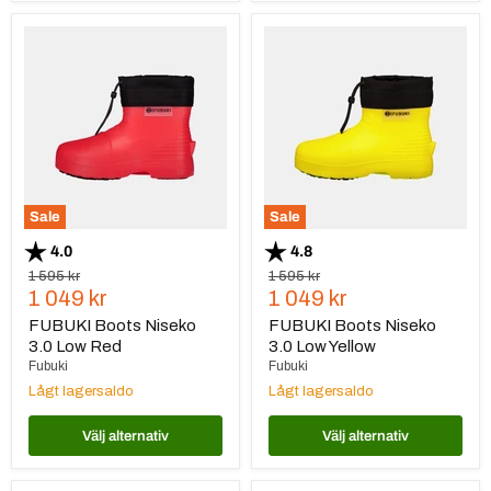
FUBUKI
FUBUKI
Boots
Boots
Niseko
Niseko
3.0
3.0
Low
Low
Red
Yellow
Sale
Sale
Betyg:
utav 5 stjärnor
Betyg:
utav 5 stjärnor
4.0
4.8
Ursprungspris
Ursprungspris
1 595 kr
1 595 kr
Nuvarande
Nuvarande
1 049 kr
1 049 kr
pris
pris
FUBUKI Boots Niseko
FUBUKI Boots Niseko
3.0 Low Red
3.0 Low Yellow
Fubuki
Fubuki
Lågt lagersaldo
Lågt lagersaldo
Välj alternativ
Välj alternativ