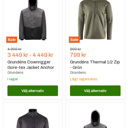
Gore-
1/2
tex
Zip
Jacket
-
Anchor
Grön
Sale
Sale
Ursprungspris
Ursprungspris
4 900 kr
900 kr
Nuvarande
3 449 kr
-
4 449 kr
799 kr
pris
Grundéns Downrigger
Grundéns Thermal 1/2 Zip
Gore-tex Jacket Anchor
- Grön
Grundens
Grundens
I lager
Lågt lagersaldo
Välj alternativ
Välj alternativ
Grundéns
Grundéns
Thermal
Downrigger
1/2
Gore-
Zip
tex
-
Jacket