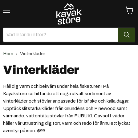
Meny
Se
varuk
Hem
Vinterkläder
Vinterkläder
Håll dig varm och bekväm under hela fisketuren! På
Kayakstore.se hittar du ett noga utvalt sortiment av
vinterkläder och stövlar anpassade för isfiske och kalla dagar.
Upptäck slitstarka kläder från Grundéns och Pinewood samt
värmande, vattentäta stövlar från FUBUKI. Oavsett väder
håller vår utrustning dig torr, varm och redo för ännu ett lyckat
äventyr på isen. ❄️🧤