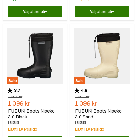
Välj alternativ
Välj alternativ
FUBUKI
FUBUKI
Boots
Boots
Niseko
Niseko
3.0
3.0
Black
Sand
Sale
Sale
Betyg:
utav 5 stjärnor
Betyg:
utav 5 stjärnor
3.7
4.8
Ursprungspris
Ursprungspris
1 695 kr
1 695 kr
Nuvarande
Nuvarande
1 099 kr
1 099 kr
pris
pris
FUBUKI Boots Niseko
FUBUKI Boots Niseko
3.0 Black
3.0 Sand
Fubuki
Fubuki
Lågt lagersaldo
Lågt lagersaldo