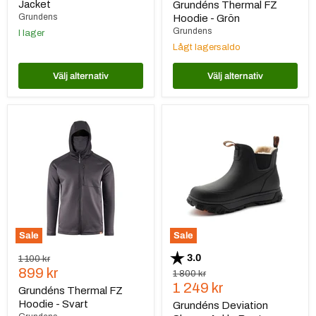
Jacket
Grundéns Thermal FZ
Grundens
Hoodie - Grön
Grundens
I lager
Lågt lagersaldo
Välj alternativ
Välj alternativ
Grundéns
Grundéns
Thermal
Deviation
FZ
Sherpa
Hoodie
Ankle
-
Boot
Svart
Sale
Sale
Betyg:
utav 5 stjärnor
3.0
Ursprungspris
1 100 kr
Nuvarande
899 kr
Ursprungspris
1 800 kr
Nuvarande
1 249 kr
pris
Grundéns Thermal FZ
pris
Hoodie - Svart
Grundéns Deviation