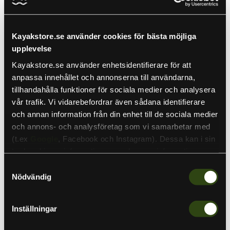
Sale
Sale
Betyg:
utav 5 stjärnor
5.0
Ursprungspris
995 kr
Ursprungspris
2 399 kr
Kayakstore.se använder cookies för bästa möjliga
Nuvarande
759 kr
Nuvarande
1 099 kr
upplevelse
pris
FUBUKI Boots Niseko
pris
Pinewood Bolmen
3.0 Kids Olive
Kayakstore.se använder enhetsidentifierare för att
Fishing Jacket Grön/
Fubuki
Mörkgrön
anpassa innehållet och annonserna till användarna,
I lager
Pinewood
tillhandahålla funktioner för sociala medier och analysera
I lager
vår trafik. Vi vidarebefordrar även sådana identifierare
och annan information från din enhet till de sociala medier
Välj alternativ
Välj alternativ
och annons- och analysföretag som vi samarbetar med
(t.ex
Google
, Facebook och Instagram). Dessa kan i sin
Pinewood
Pinewood
tur kombinera informationen med annan information som
Merino
Hurricane
du har tillhandahållit eller som de har samlat in när du har
Wool
Tröja
Samtyckesval
Beanie
D.Navy
använt deras tjänster. Detta för att skapa
Nödvändig
Mel
personanpassade annonser (personalization of ads). Du
kan läsa mer om vår integritetspolicy
här
.
Inställningar