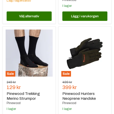
Pinewood
Lågt lagersaldo
I lager
Välj alternativ
Lägg i varukorgen
Pinewood
Pinewood
Trekking
Hunters
Merino
Neoprene
Strumpor
Handske
Sale
Sale
Ursprungspris
Ursprungspris
149 kr
499 kr
Nuvarande
Nuvarande
129 kr
399 kr
pris
pris
Pinewood Trekking
Pinewood Hunters
Merino Strumpor
Neoprene Handske
Pinewood
Pinewood
I lager
I lager