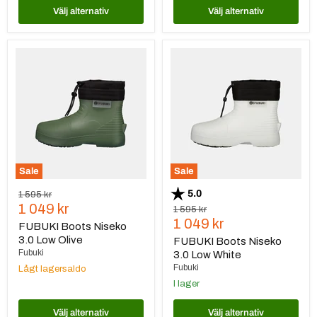
Välj alternativ
Välj alternativ
FUBUKI
FUBUKI
Boots
Boots
Niseko
Niseko
3.0
3.0
Low
Low
Olive
White
Sale
Sale
Betyg:
utav 5 stjärnor
5.0
Ursprungspris
1 595 kr
Nuvarande
1 049 kr
Ursprungspris
1 595 kr
Nuvarande
1 049 kr
pris
FUBUKI Boots Niseko
pris
3.0 Low Olive
FUBUKI Boots Niseko
Fubuki
3.0 Low White
Fubuki
Lågt lagersaldo
I lager
Välj alternativ
Välj alternativ