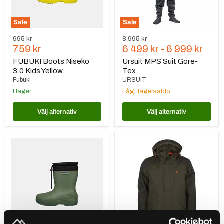
Sale
Sale
Ursprungspris
Ursprungspris
995 kr
8 995 kr
Nuvarande
759 kr
6 499 kr
-
6 999 kr
pris
FUBUKI Boots Niseko
Ursuit MPS Suit Gore-
3.0 Kids Yellow
Tex
Fubuki
URSUIT
I lager
Lågt lagersaldo
Välj alternativ
Välj alternativ
FUBUKI
Pinewood
Boots
Bolmen
Niseko
Fishing
3.0
Jacket
Kids
Grön/
Olive
Mörkgrön