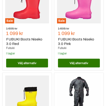
Sale
Sale
Ursprungspris
Ursprungspris
1 695 kr
1 695 kr
Nuvarande
Nuvarande
1 099 kr
1 099 kr
pris
pris
FUBUKI Boots Niseko
FUBUKI Boots Niseko
3.0 Red
3.0 Pink
Fubuki
Fubuki
I lager
I lager
Välj alternativ
Välj alternativ
FUBUKI
Ursuit
Boots
MPS
Niseko
Suit
3.0
Gore-
Kids
Tex
Yellow