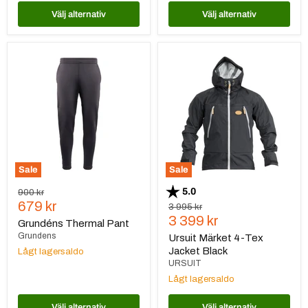
Välj alternativ
Välj alternativ
Grundéns
Ursuit
Thermal
Märket
Pant
4-
Tex
Jacket
Black
Sale
Sale
Betyg:
utav 5 stjärnor
5.0
Ursprungspris
900 kr
Nuvarande
679 kr
Ursprungspris
3 995 kr
Nuvarande
3 399 kr
pris
Grundéns Thermal Pant
pris
Grundens
Ursuit Märket 4-Tex
Jacket Black
Lågt lagersaldo
URSUIT
Lågt lagersaldo
Välj alternativ
Välj alternativ