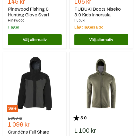
Nuvarande
Nuvarande
145 kr
165 kr
pris
pris
Pinewood Fishing &
FUBUKI Boots Niseko
Hunting Glove Svart
3.0 Kids Innersula
Pinewood
Fubuki
I lager
Lågt lagersaldo
Välj alternativ
Välj alternativ
Grundéns
Grundéns
Full
Thermal
Share
FZ
Jacket
Hoodie
-
Grön
Sale
Betyg:
utav 5 stjärnor
5.0
Ursprungspris
1 600 kr
Nuvarande
1 099 kr
1 100 kr
pris
Grundéns Full Share