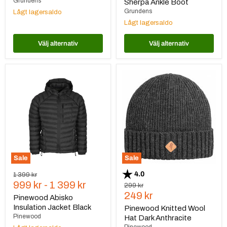
Grundens
Sherpa Ankle Boot
Grundens
Lågt lagersaldo
Lågt lagersaldo
Välj alternativ
Välj alternativ
Pinewood
Pinewood
Abisko
Knitted
Insulation
Wool
Jacket
Hat
Black
Dark
Anthracite
Sale
Sale
Betyg:
utav 5 stjärnor
4.0
Ursprungspris
1 399 kr
999 kr
-
1 399 kr
Ursprungspris
299 kr
Nuvarande
249 kr
Pinewood Abisko
pris
Insulation Jacket Black
Pinewood Knitted Wool
Pinewood
Hat Dark Anthracite