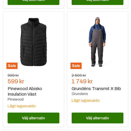
Pinewood
Grundéns
Abisko
Transmit
Insulation
X
Väst
Bib
Sale
Sale
Ursprungspris
Ursprungspris
999 kr
2 500 kr
Nuvarande
Nuvarande
599 kr
1 749 kr
pris
pris
Pinewood Abisko
Grundéns Transmit X Bib
Insulation Väst
Grundens
Pinewood
Lågt lagersaldo
Lågt lagersaldo
Välj alternativ
Välj alternativ