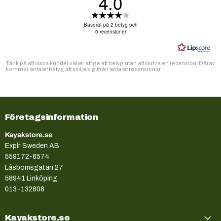
4.0
Betyg:
4.0
Baserat på 2 betyg och
utav
0 recensioner
5
stjärnor
Tänk på att vissa kunder väljer att ge ett betyg utan att skriva en recension. Därav
kommer antalet betyg att skilja sig ifrån antalet recensioner.
Företagsinformation
Kayakstore.se
Explr Sweden AB
559172-6574
Låsbomsgatan 27
58941 Linköping
013-132808
Kayakstore.se