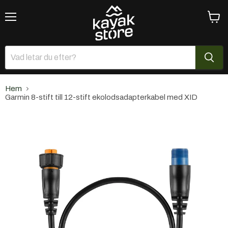
Meny
Se
varuk
Hem
Garmin 8-stift till 12-stift ekolodsadapterkabel med XID