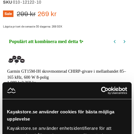
SKU
010-12122-10
Ursprungspris
Nuvarande pris
299 kr
269 kr
Sale
Lägsta priset de senaste 30 dagarna:
269 SEK
Populärt att kombinera med detta ✨
Use the Previous and Next buttons to navigate through product recommendations, 
Garmin GT15M-IH skrovmonterad CHIRP-givare i mellanbandet 85–
165 kHz, 600 W 8-polig
1 989 kr
2 369 kr
Lägg till
Kayakstore.se använder cookies för bästa möjliga
upplevelse
Garmin Adapterkabel för 4-polig givare till 8-poligt ekolod
Kayakstore.se använder enhetsidentifierare för att
279 kr
299 kr