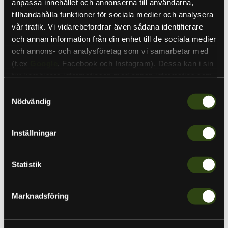
anpassa innehållet och annonserna till användarna,
Lägg till
tillhandahålla funktioner för sociala medier och analysera
vår trafik. Vi vidarebefordrar även sådana identifierare
och annan information från din enhet till de sociala medier
och annons- och analysföretag som vi samarbetar med
(t.ex
Google
, Facebook och Instagram). Dessa kan i sin
tur kombinera informationen med annan information som
Garmin Adapterkabel 4 Pin Givare Till 12 Pin Enhet
289 kr
299 kr
du har tillhandahållit eller som de har samlat in när du har
Samtyckesval
Lägg till
använt deras tjänster. Detta för att skapa
Nödvändig
personanpassade annonser (personalization of ads). Du
kan läsa mer om vår integritetspolicy
här
.
Inställningar
Kvantitet
Statistik
Lägg i varukorgen
Marknadsföring
Använd den här adapterkabeln för att ansluta en 8-polig