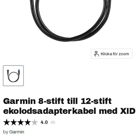
Klicka för zoom
Garmin 8-stift till 12-stift
ekolodsadapterkabel med XID
Snittbetyg:
4.0
(
röster:
2
)
by
Garmin