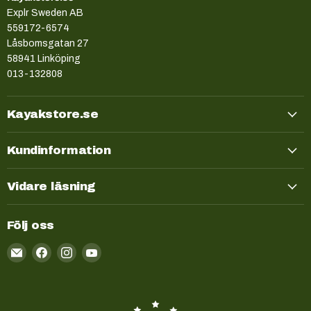
Explr Sweden AB
559172-6574
Låsbomsgatan 27
58941 Linköping
013-132808
Kayakstore.se
Kundinformation
Vidare läsning
Följ oss
Email
Kayakstore.se