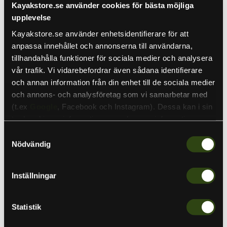
Nuvarande pris
10,950 kr
Slutsåld
Kayakstore.se använder cookies för bästa möjliga
upplevelse
Lägsta priset de senaste 30 dagarna:
10 950 SEK
Kayakstore.se använder enhetsidentifierare för att
anpassa innehållet och annonserna till användarna,
tillhandahålla funktioner för sociala medier och analysera
Kvantitet
vår trafik. Vi vidarebefordrar även sådana identifierare
och annan information från din enhet till de sociala medier
och annons- och analysföretag som vi samarbetar med
(t.ex
Google
, Facebook och Instagram). Dessa kan i sin
Slutsåld
tur kombinera informationen med annan information som
du har tillhandahållit eller som de har samlat in när du har
Samtyckesval
Spotter 360 Elektrisk frontmonterad Elektriskt
använt deras tjänster. Detta för att skapa
Nödvändig
givarfäste framtaget för att monteras på utvalda
personanpassade annonser (personalization of ads). Du
trolling- motorer för enkelt handhavande. Kommer väl
kan läsa mer om vår integritetspolicy
här
.
Inställningar
till hands under fiske med exempelvis live-ekolod som
t.ex. LiveScope, Mega Live och Active Target.
Statistik
Höghågllfasthets aluminium med unika justeringsmöjligheter och
riktningspil i dov grön LED-belysning för användning även i