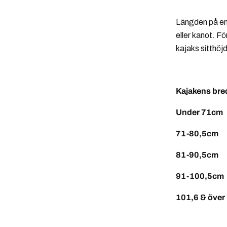
Längden på en 
eller kanot. Fö
kajaks sitthöj
Paddlar
Kajaken
Under 
71-80
81-90
91-10
101,6 