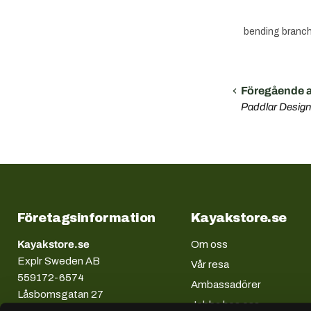
bending branc
Föregående ar
Paddlar Design
Företagsinformation
Kayakstore.se
Kayakstore.se
Om oss
Explr Sweden AB
Vår resa
559172-6574
Ambassadörer
Låsbomsgatan 27
Jobba hos oss
58941 Linköping