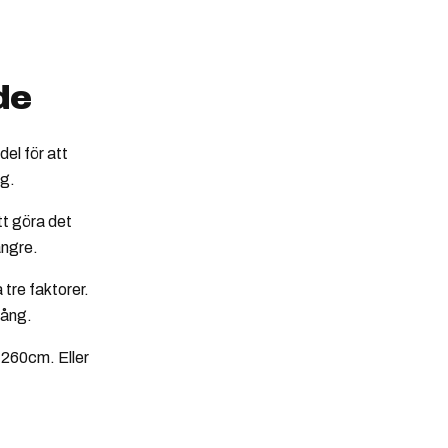
de
del för att
ag.
tt göra det
ängre.
tre faktorer.
lång.
-260cm. Eller