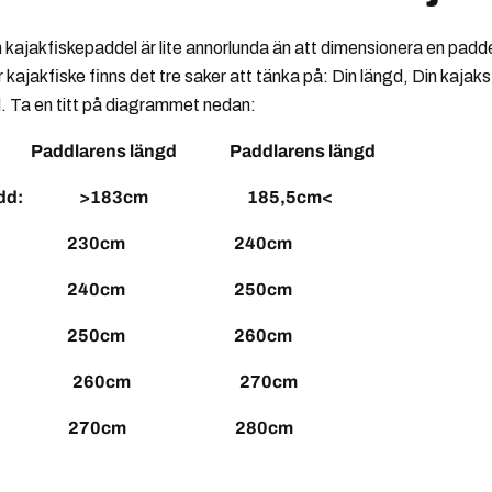
kajakfiskepaddel är lite annorlunda än att dimensionera en padde
r kajakfiske finns det tre saker att tänka på: Din längd, Din kajak
d. Ta en titt på diagrammet nedan:
ens längd Paddlarens längd
s bredd: >183cm 185,5cm<
71cm 230cm 240cm
,5cm 240cm 250cm
,5cm 250cm 260cm
0,5cm 260cm 270cm
& över 270cm 280cm