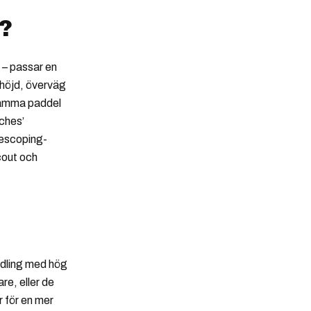
?
n – passar en
 höjd, överväg
 samma paddel
nches’
lescoping-
cout och
ddling med hög
re, eller de
r för en mer