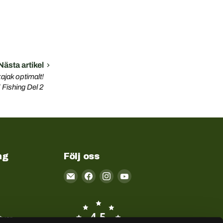
Nästa artikel
ajak optimalt!
Fishing Del 2
ng
Följ oss
Email
Kayakstore.se
4.5
Svar
/5