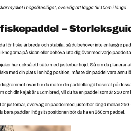
kar mycket i högsätesläget, överväg att lägga till 10cm i längd
.
fiskepaddel – Storleksgui
a för fiske är breda och stabila, så du behöver inte en längre pad
å i knogarna på sidan eller behöva luta dig över med varje paddelt
aker har också ett säte med justerbar höjd. Så om du planerar a
fiske med din plats i en hög position, måste din paddel vara ännu l
 diagrammet ovan hur du mäter din paddellängd baserat på dessa 
 och din kajak är 81cm bred, vill du ha en paddel som är 250 cm 
d är justerbar, överväg en paddel med justerbar längd mellan 250
du bara paddlar i högsitspositionen bör du ha en 260cm paddel.