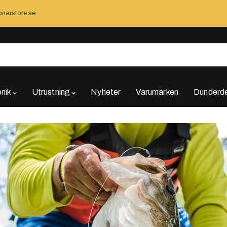
narstore.se
onik
Utrustning
Nyheter
Varumärken
Dunderde