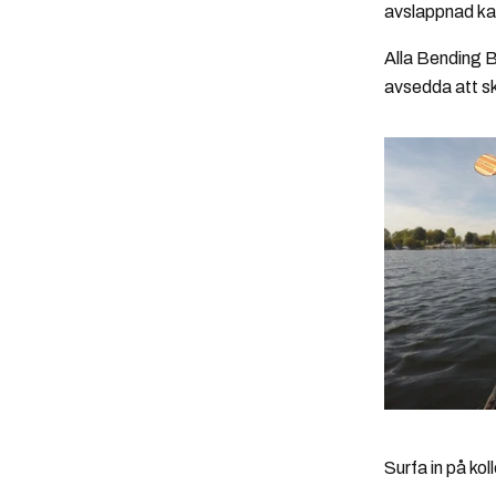
avslappnad ka
Alla Bending B
avsedda att sk
Surfa in på ko