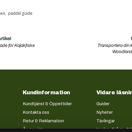
hes
,
paddel guide
tikel
ade för Kajakfiske
Transportera din k
Woodland 
Kundinformation
Vidare läsni
Kundtjänst & Öppettider
Guider
Kontakta oss
Nyheter
Retur & Reklamation
Tävlingar
Ångerrätt
Vanliga Frågor & 