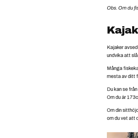
Obs. Om du fis
Kajak
Kajaker avsedd
undvika att sl
Många fiskekaj
mesta av ditt 
Du kan se från
Om du är 173cm
Om din sitthöj
om du vet att 