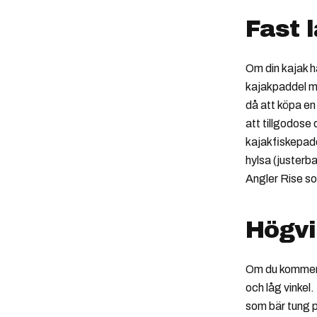
Fast 
Om din kajak ha
kajakpaddel me
då att köpa e
att tillgodose
kajakfiskepadd
hylsa (justerb
Angler Rise so
Högvi
Om du kommer f
och låg vinkel
som bär tung p