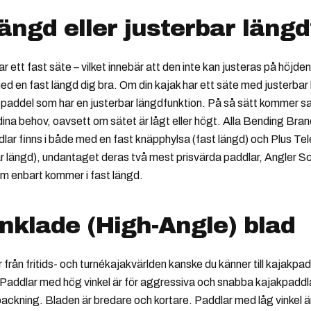
längd eller justerbar längd
r ett fast säte – vilket innebär att den inte kan justeras på höjde
d en fast längd dig bra. Om din kajak har ett säte med justerbar
n paddel som har en justerbar längdfunktion. På så sätt kommer
 dina behov, oavsett om sätet är lågt eller högt. Alla Bending Bra
lar finns i både med en fast knäpphylsa (fast längd) och Plus Te
ar längd), undantaget deras två mest prisvärda paddlar, Angler S
m enbart kommer i fast längd.
nklade (High-Angle) blad
rån fritids- och turnékajakvärlden kanske du känner till kajakpa
. Paddlar med hög vinkel är för aggressiva och snabba kajakpaddla
ackning. Bladen är bredare och kortare. Paddlar med låg vinkel ä