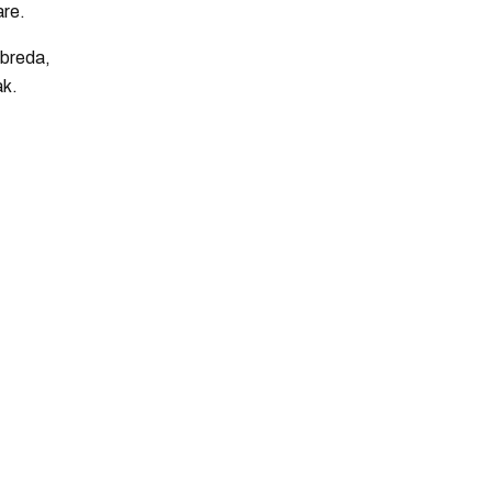
are.
 breda,
ak.