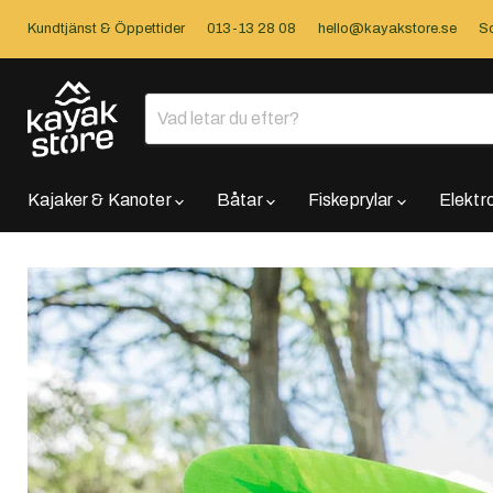
Kundtjänst & Öppettider
013-13 28 08
hello@kayakstore.se
So
Kajaker & Kanoter
Båtar
Fiskeprylar
Elektr