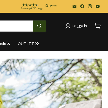
Email
Kayakstore.se
Baserat på 715 betyg
Logga in
Se
varukor
als 🔥
OUTLET 🤑