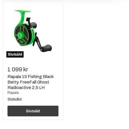
Rapala
13
Fishing
Black
Betty
FreeFall
Ghost
Radioactive
2,5
LH
Slutsåld
1 099 kr
Rapala 13 Fishing Black
Betty FreeFall Ghost
Radioactive 2,5 LH
Rapala
Slutsåld
Slutsåld