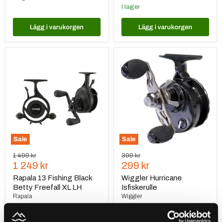
I lager
Lägg i varukorgen
Lägg i varukorgen
Rapala
Wiggler
13
Hurricane
Fishing
Isfiskerulle
Black
Betty
Freefall
XL
LH
Sale
Sale
Ursprungspris
Ursprungspris
1 499 kr
399 kr
Nuvarande
Nuvarande
1 249 kr
299 kr
pris
pris
Rapala 13 Fishing Black
Wiggler Hurricane
Betty Freefall XL LH
Isfiskerulle
Rapala
Wiggler
Lågt lagersaldo
I lager