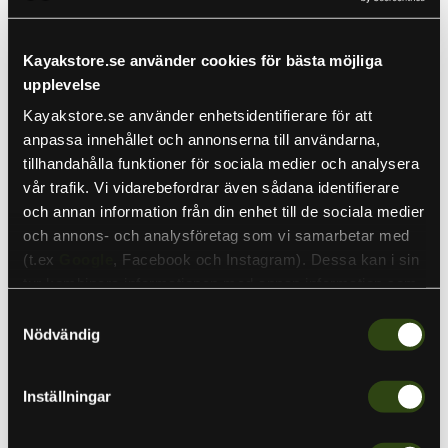
Lägg i varukorgen
Lägg i varukorgen
Kayakstore.se använder cookies för bästa möjliga
Rapala
Rapala
upplevelse
Flatstick
13
Centerpinrulle
Fishing
Kayakstore.se använder enhetsidentifierare för att
Descent
Ice
anpassa innehållet och annonserna till användarna,
Reel
tillhandahålla funktioner för sociala medier och analysera
2.7
LH
vår trafik. Vi vidarebefordrar även sådana identifierare
Gen
och annan information från din enhet till de sociala medier
2
Black
och annons- och analysföretag som vi samarbetar med
Sale
Sale
(t.ex
Google
, Facebook och Instagram). Dessa kan i sin
Ursprungspris
Ursprungspris
299 kr
799 kr
tur kombinera informationen med annan information som
Nuvarande
Nuvarande
219 kr
569 kr
du har tillhandahållit eller som de har samlat in när du har
pris
pris
Samtyckesval
Rapala Flatstick
Rapala 13 Fishing
använt deras tjänster. Detta för att skapa
Nödvändig
Centerpinrulle
Descent Ice Reel 2.7 LH
Rapala
Gen 2 Black
personanpassade annonser (personalization of ads). Du
Rapala
I lager
kan läsa mer om vår integritetspolicy
här
.
Lågt lagersaldo
Inställningar
Lägg i varukorgen
Lägg i varukorgen