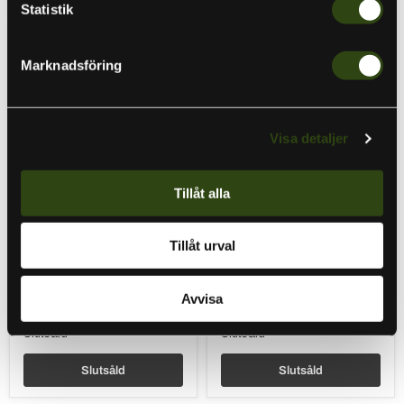
Statistik
Rapala
Rapala
13
13
Marknadsföring
Fishing
Fishing
Descent
Black
Ice
Betty
Reel
Freefall
2.7
Carbon
Visa detaljer
LH
Ghost
Gen
2,5
2
LH
Aluminium
Tillåt alla
Slutsåld
Slutsåld
999 kr
1 099 kr
Tillåt urval
Rapala 13 Fishing
Rapala 13 Fishing Black
Descent Ice Reel 2.7 LH
Betty Freefall Carbon
Gen 2 Aluminium
Ghost 2,5 LH
Avvisa
Rapala
Rapala
Slutsåld
Slutsåld
Slutsåld
Slutsåld