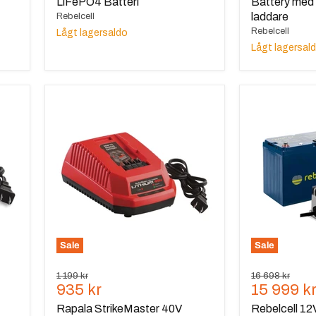
LiFePO4 Batteri
Battery med 
laddare
Rebelcell
Rebelcell
Lågt lagersaldo
Lågt lagersal
Rapala
Rebelcell
StrikeMaster
12V140
40V
AV
Laddare
li-
ion
Battery
med
Rebelcell
20A
vattentät
laddare
Sale
Sale
Ursprungspris
Ursprungspris
1 199 kr
16 698 kr
Nuvarande
Nuvaran
935 kr
15 999 k
pris
pris
Rapala StrikeMaster 40V
Rebelcell 12V