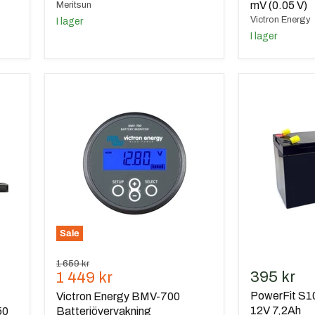
mV (0.05 V)
Meritsun
Victron Energy
I lager
I lager
Victron
PowerFit
Energy
S100
BMV-
AGM
700
Batteri
Batteriövervakning
12V
7,2Ah
Sale
Ursprungspris
1 659 kr
Nuvarande
395 kr
1 449 kr
pris
PowerFit S1
Victron Energy BMV-700
12V 7,2Ah
50
Batteriövervakning