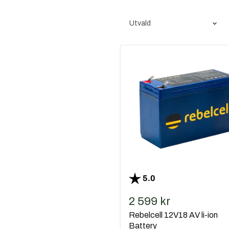
Rebelcell
12V18
AV
li-
ion
Battery
Betyg:
utav 5 stjärnor
5.0
2 599 kr
Rebelcell 12V18 AV li-ion
Battery