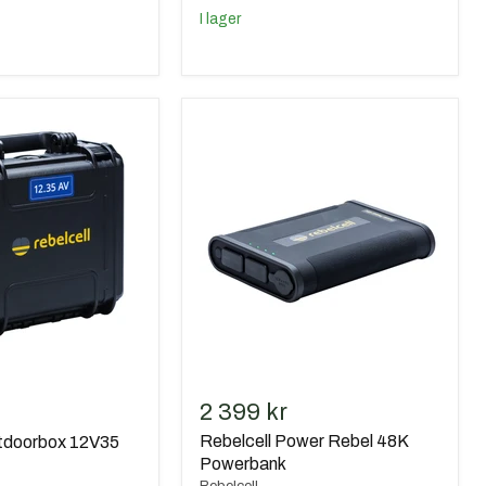
I lager
Rebelcell
Power
Rebel
48K
Powerbank
de
2 399 kr
Rebelcell Power Rebel 48K
utdoorbox 12V35
Powerbank
Rebelcell