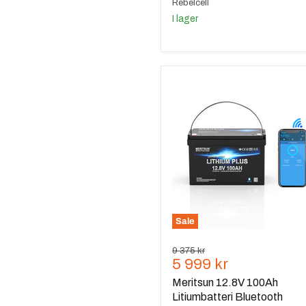
Rebelcell
I lager
Meritsun
12.8V
100Ah
Litiumbatteri
Bluetooth
Sale
Ursprungspris
9 375 kr
Nuvarande
5 999 kr
pris
Meritsun 12.8V 100Ah
Litiumbatteri Bluetooth