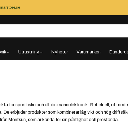
narstore.se
onik
Utrustning
Nyheter
Varumärken
Dunderde
ekta för sportfiske och all din marinelektronik. Rebelcell, ett ned
kare. De erbjuder produkter som kombinerar låg vikt och hög driftsä
från Meritsun, som är kända för sin pålitlighet och prestanda.