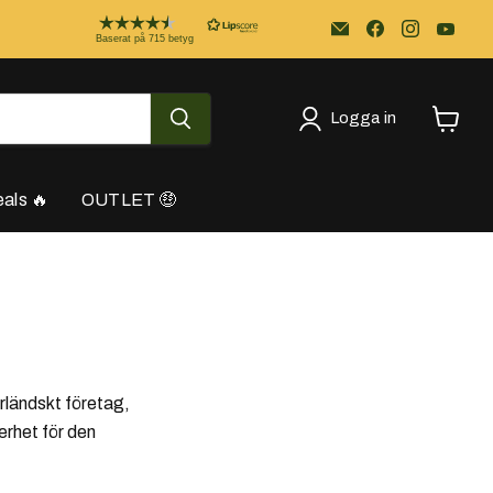
Email
Kayakstore.se
Baserat på 715 betyg
Logga in
Se
varukor
als 🔥
OUTLET 🤑
erländskt företag,
kerhet för den