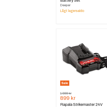
Battery Set
Deeper
Lågt lagersaldo
Rapala
Strikemaster
24V
Laddare
Sale
Ursprungspris
1 099 kr
Nuvarande
899 kr
pris
Rapala Strikemaster 24V