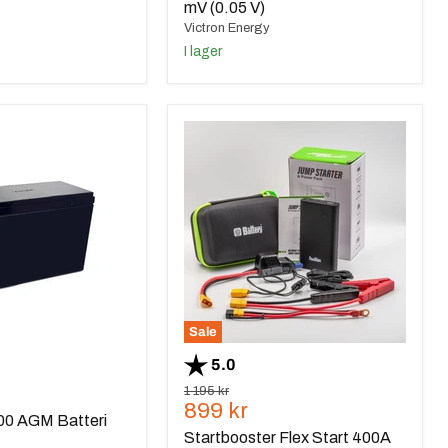
mV (0.05 V)
Victron Energy
I lager
Startbooster
Flex
Start
400A
Starthjälp
Sale
Betyg:
utav 5 stjärnor
5.0
Ursprungspris
1 195 kr
Nuvarande
899 kr
00 AGM Batteri
pris
Startbooster Flex Start 400A