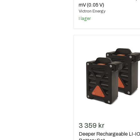
mV (0.05 V)
Victron Energy
I lager
Deeper
Rechargeable
LI-
ION
Battery
Set
3 359 kr
Deeper Rechargeable LI-I