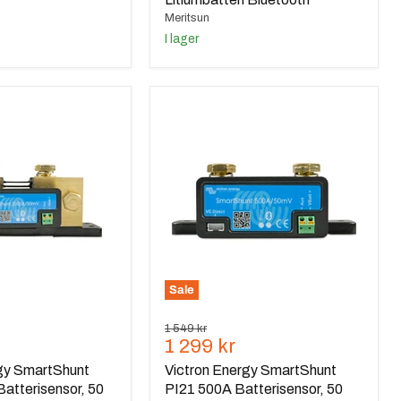
Meritsun
I lager
Victron
Energy
SmartShunt
PI21
500A
,
Batterisensor,
50
mV
(0.05
V)
Sale
Ursprungspris
1 549 kr
de
Nuvarande
1 299 kr
pris
rgy SmartShunt
Victron Energy SmartShunt
atterisensor, 50
PI21 500A Batterisensor, 50