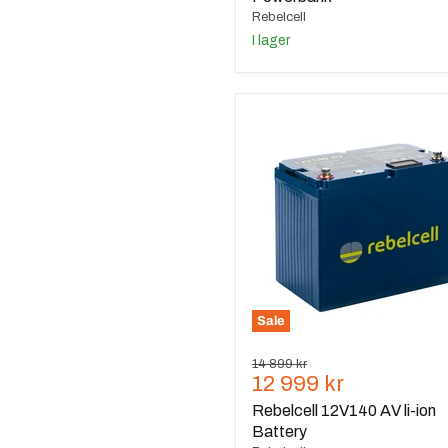
Rebelcell
I lager
Rebelcell
12V140
AV
li-
ion
Battery
Sale
Ursprungspris
14 899 kr
Nuvarande
12 999 kr
pris
Rebelcell 12V140 AV li-ion
Battery