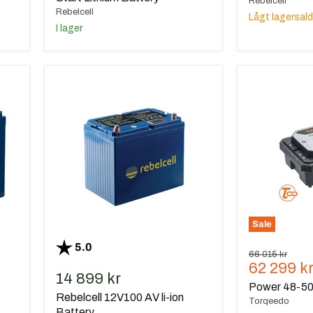
Rebelcell
Rebelcell
Lågt lagersal
I lager
Rebelcell
Power
12V100
48-
AV
5000
li-
litium
ion
batteri
Battery
Sale
Betyg:
utav 5 stjärnor
5.0
Ursprungspris
66 015 kr
Nuvaran
62 299 k
14 899 kr
pris
Power 48-500
Rebelcell 12V100 AV li-ion
Torqeedo
Battery