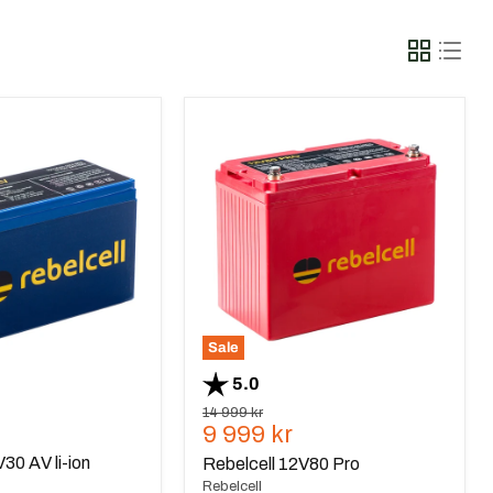
Rebelcell
12V80
Pro
Sale
 stjärnor
Betyg:
utav 5 stjärnor
5.0
Ursprungspris
14 999 kr
Nuvarande
9 999 kr
pris
30 AV li-ion
Rebelcell 12V80 Pro
Rebelcell