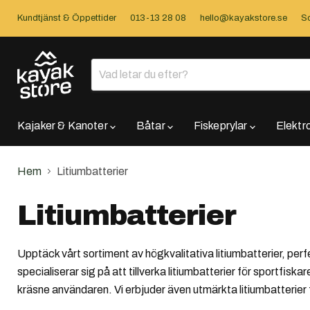
Kundtjänst & Öppettider
013-13 28 08
hello@kayakstore.se
So
Kajaker & Kanoter
Båtar
Fiskeprylar
Elektr
Hem
Litiumbatterier
Litiumbatterier
Upptäck vårt sortiment av högkvalitativa litiumbatterier, perf
specialiserar sig på att tillverka litiumbatterier för sportfis
kräsne användaren. Vi erbjuder även utmärkta litiumbatterier 