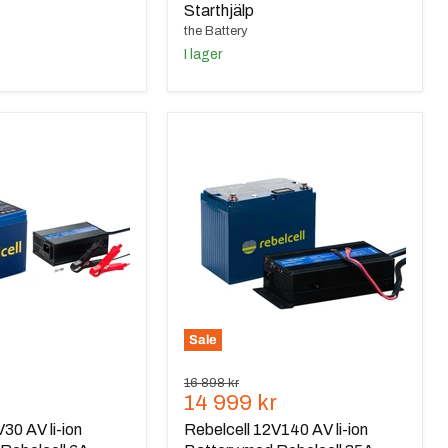
Starthjälp
the Battery
I lager
Rebelcell
12V140
AV
li-
ion
Battery
med
Rebelcell
35A
laddare
Sale
Ursprungspris
16 898 kr
de
Nuvarande
14 999 kr
pris
30 AV li-ion
Rebelcell 12V140 AV li-ion