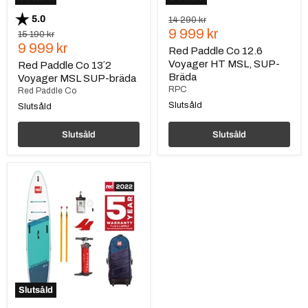
Betyg:
utav 5 stjärnor
5.0
Ursprungspris
14 290 kr
Nuvarande
9 999 kr
Ursprungspris
15 190 kr
Nuvarande
9 999 kr
pris
Red Paddle Co 12.6
pris
Voyager HT MSL, SUP-
Red Paddle Co 13´2
Bräda
Voyager MSL SUP-bräda
RPC
Red Paddle Co
Slutsåld
Slutsåld
Slutsåld
Slutsåld
Red
Paddle
Co
12.0
Voyager
HT
MSL,
SUP-
Bräda
Slutsåld