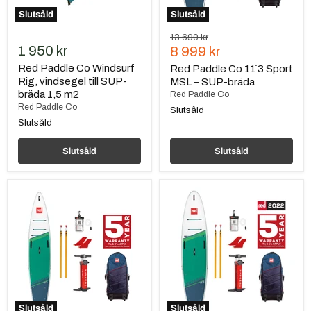
m2
Slutsåld
Slutsåld
Ursprungspris
13 690 kr
1 950 kr
Nuvarande
8 999 kr
pris
Red Paddle Co Windsurf
Red Paddle Co 11´3 Sport
Rig, vindsegel till SUP-
MSL – SUP-bräda
bräda 1,5 m2
Red Paddle Co
Red Paddle Co
Slutsåld
Slutsåld
Slutsåld
Slutsåld
Red
Red
Paddle
Paddle
Co
Co
13
12.6
´2
Voyager
Voyager
HT
MSL
MSL,
SUP-
SUP-
bräda
Bräda
Slutsåld
Slutsåld