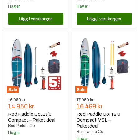
I lager
I lager
Lägg i varukorgen
Lägg i varukorgen
Red
Red
Paddle
Paddle
Co,
Co,
11
12'0
´0
Compact
Compact
MSL
–
–
Paket
Paketdeal
deal
Sale
Sale
Ursprungspris
Ursprungspris
16 950 kr
17 950 kr
Nuvarande
Nuvarande
14 950 kr
16 499 kr
pris
pris
Red Paddle Co, 11´0
Red Paddle Co, 12'0
Compact – Paket deal
Compact MSL –
Red Paddle Co
Paketdeal
Red Paddle Co
I lager
I lager