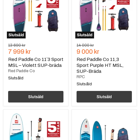
´3
Sport
Sport
Purple
MSL
HT
–
MSL,
Violett
SUP-
SUP-
Bräda
bräda
Slutsåld
Slutsåld
Ursprungspris
Ursprungspris
13 690 kr
14 000 kr
Nuvarande
Nuvarande
7 999 kr
9 000 kr
pris
pris
Red Paddle Co 11´3 Sport
Red Paddle Co 11,3
MSL – Violett SUP-bräda
Sport Purple HT MSL,
Red Paddle Co
SUP-Bräda
RPC
Slutsåld
Slutsåld
Slutsåld
Slutsåld
Red
Red
Paddle
Paddle
Co,
Co
10’6
12
Ride
´0