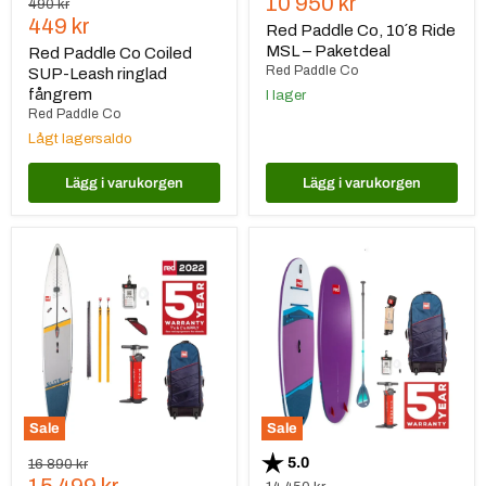
Nuvarande
10 950 kr
Ursprungspris
490 kr
Nuvarande
449 kr
pris
Red Paddle Co, 10´8 Ride
pris
MSL – Paketdeal
Red Paddle Co Coiled
Red Paddle Co
SUP-Leash ringlad
fångrem
I lager
Red Paddle Co
Lågt lagersaldo
Lägg i varukorgen
Lägg i varukorgen
Red
Red
Paddle
Paddle
Co
Co,
14
10
´0
´6
Elite
Ride
MSL
MSL
2022
–
Violett
–
Paket
Sale
Sale
Betyg:
utav 5 stjärnor
5.0
Ursprungspris
16 890 kr
Nuvarande