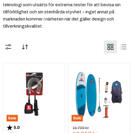
teknologi som utsätts för extrema tester för att bevisa sin
tillförlitlighet och sin stenhårda styvhet – inget annat på
marknaden kommer i närheten när det gäller design och
tillverkningskvalitet.
Red
Red
Paddle
Paddle
Co
Co,
Coiled
10
SUP-
´8
Leash
Ride
ringlad
MSL
fångrem
–
Paketdeal
Sale
Sale
Betyg:
utav 5 stjärnor
5.0
Ursprungspris
14 700 kr