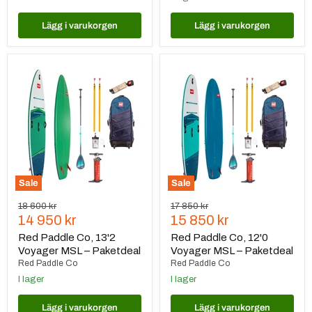
Lägg i varukorgen
Lägg i varukorgen
Red
Red
Paddle
Paddle
Co,
Co,
13'2
12'0
Voyager
Voyager
MSL
MSL
–
–
Paketdeal
Paketdeal
Sale
Sale
Ursprungspris
Ursprungspris
18 600 kr
17 850 kr
Nuvarande
Nuvarande
14 950 kr
15 850 kr
pris
pris
Red Paddle Co, 13'2
Red Paddle Co, 12'0
Voyager MSL – Paketdeal
Voyager MSL – Paketdeal
Red Paddle Co
Red Paddle Co
I lager
I lager
Lägg i varukorgen
Lägg i varukorgen