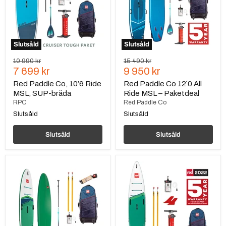
MSL,
All
SUP-
Ride
bräda
MSL
–
Paketdeal
Slutsåld
Slutsåld
Ursprungspris
Ursprungspris
10 990 kr
15 490 kr
Nuvarande
Nuvarande
7 699 kr
9 950 kr
pris
pris
Red Paddle Co, 10’6 Ride
Red Paddle Co 12´0 All
MSL, SUP-bräda
Ride MSL – Paketdeal
RPC
Red Paddle Co
Slutsåld
Slutsåld
Slutsåld
Slutsåld
Red
Red
Paddle
Paddle
Co,
Co
12'6
13.2
Voyager
Voyager
MSL
Plus
–
HT
Paketdeal
MSL,