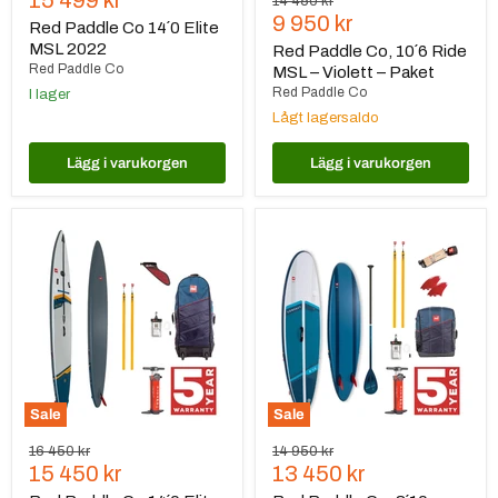
15 499 kr
Ursprungspris
14 450 kr
Nuvarande
9 950 kr
pris
Red Paddle Co 14´0 Elite
pris
MSL 2022
Red Paddle Co, 10´6 Ride
Red Paddle Co
MSL – Violett – Paket
Red Paddle Co
I lager
Lågt lagersaldo
Lägg i varukorgen
Lägg i varukorgen
Red
Red
Paddle
Paddle
Co
Co,
14
8
´0
´10
Elite
Compact
MSL
–
Paketdeal
Sale
Sale
Ursprungspris
Ursprungspris
16 450 kr
14 950 kr
Nuvarande
Nuvarande
15 450 kr
13 450 kr