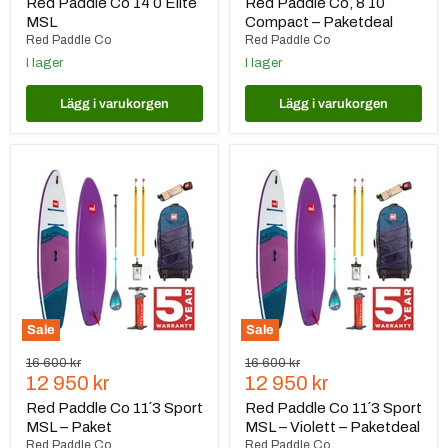
pris
pris
Red Paddle Co 14´0 Elite
Red Paddle Co, 8´10
MSL
Compact – Paketdeal
Red Paddle Co
Red Paddle Co
I lager
I lager
Lägg i varukorgen
Lägg i varukorgen
Red
Red
Paddle
Paddle
Co
Co
11
11
´3
´3
Sport
Sport
MSL
MSL
–
–
Paket
Violett
–
Paketdeal
Sale
Sale
Ursprungspris
Ursprungspris
16 600 kr
16 600 kr
Nuvarande
Nuvarande
12 950 kr
12 950 kr
pris
pris
Red Paddle Co 11´3 Sport
Red Paddle Co 11´3 Sport
MSL – Paket
MSL – Violett – Paketdeal
Red Paddle Co
Red Paddle Co