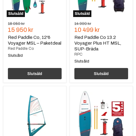
SUP-
Bräda
Slutsåld
Slutsåld
Ursprungspris
Ursprungspris
18 050 kr
14 990 kr
Nuvarande
Nuvarande
15 950 kr
10 499 kr
pris
pris
Red Paddle Co, 12'6
Red Paddle Co 13.2
Voyager MSL – Paketdeal
Voyager Plus HT MSL,
Red Paddle Co
SUP-Bräda
RPC
Slutsåld
Slutsåld
Slutsåld
Slutsåld
Red
Red
Paddle
Paddle
Co
Co
Windsurf
11
Rig,
´3
vindsegel
Sport
till
MSL
SUP-
–
bräda
SUP-
1,5
bräda