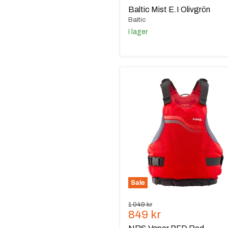
pris
Baltic Mist E.I Olivgrön
Baltic
I lager
NRS
Vapor
PFD
Red
Sale
Ursprungspris
1 049 kr
Nuvarande
849 kr
pris