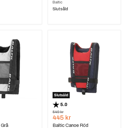
Baltic
Slutsåld
Baltic
Canoe
Röd
Slutsåld
 stjärnor
Betyg:
utav 5 stjärnor
5.0
Ursprungspris
549 kr
de
Nuvarande
445 kr
pris
 Grå
Baltic Canoe Röd