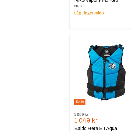
NRS Vapor PFD Red
NRS
Lågt lagersaldo
Baltic
Hera
E.I
Aqua
Blue/Svart
Sale
Ursprungspris
1 099 kr
Nuvarande
1 049 kr
pris
Baltic Hera E.I Aqua