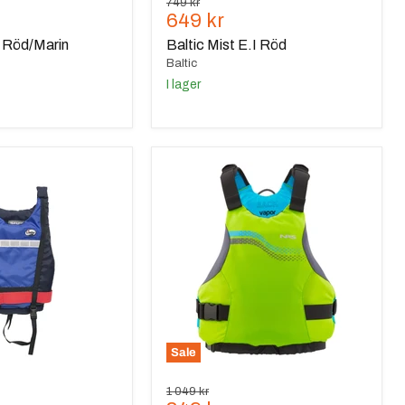
Ursprungspris
749 kr
de
Nuvarande
649 kr
pris
 Röd/Marin
Baltic Mist E.I Röd
Baltic
I lager
NRS
Vapor
PFD
Lime
Sale
Ursprungspris
1 049 kr