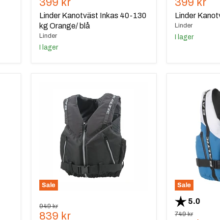
Nuvarande
Nuvaran
399 kr
399 kr
pris
pris
Linder Kanotväst Inkas 40-130
Linder Kanot
kg Orange/ blå
Linder
Linder
I lager
I lager
Baltic
Baltic
Genua
Genua
Pro
Vit/Turkos
Svart
Sale
Sale
Betyg:
utav 5
5.0
Ursprungspris
949 kr
Nuvarande
839 kr
Ursprungspris
749 kr