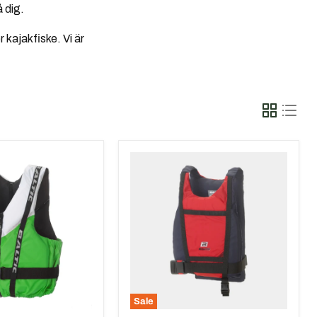
 dig.
r kajakfiske. Vi är
Baltic
Paddler
Röd/Marin
Sale