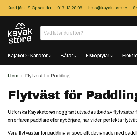
Kundtjänst & Öppettider
013-13 28 08
hello@kayakstore.se
So
Kajaker & Kanoter
Båtar
Fiskeprylar
Elektr
Hem
Flytväst för Paddling
Flytväst för Paddlin
Utforska Kayakstores noggrant utvalda utbud av flytvästar
en erfaren paddlare eller nybörjare, har vi den perfekta flytvä
Våra flytvästar för paddling är speciellt designade med paddl