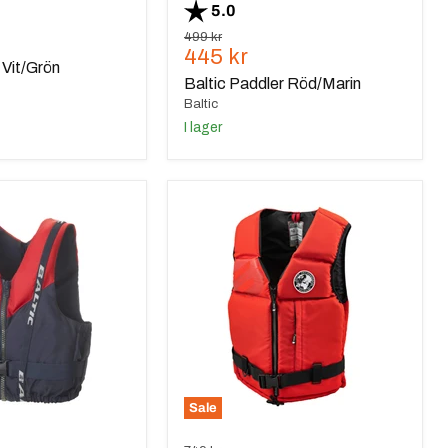
Betyg:
utav 5 stjärnor
5.0
de
Ursprungspris
499 kr
Nuvarande
445 kr
 Vit/Grön
pris
Baltic Paddler Röd/Marin
Baltic
I lager
Baltic
Mist
E.I
Röd
Sale