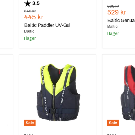
Betyg:
utav 5 stjärnor
3.5
Ursprungspris
698 kr
Nuvaran
Ursprungspris
529 kr
548 kr
Nuvarande
445 kr
pris
Baltic Genua
pris
Baltic Paddler UV-Gul
Baltic
Baltic
I lager
I lager
Baltic
Baltic
Genua
Genua
UV-
Röd/Marin
Gul/Marin
Sale
Sale