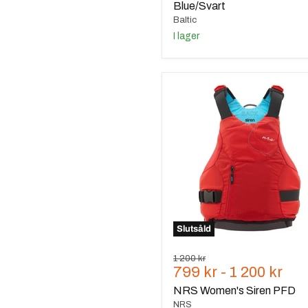
Blue/Svart
Baltic
I lager
NRS
Women's
Siren
PFD
Slutsåld
Ursprungspris
1 200 kr
799 kr
-
1 200 kr
NRS Women's Siren PFD
NRS