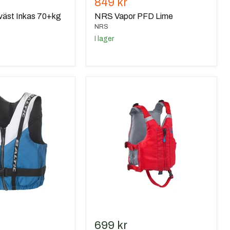
de
Nuvarande
849 kr
pris
väst Inkas 70+kg
NRS Vapor PFD Lime
NRS
I lager
Palm
Universal
Kids
PFD
 stjärnor
699 kr