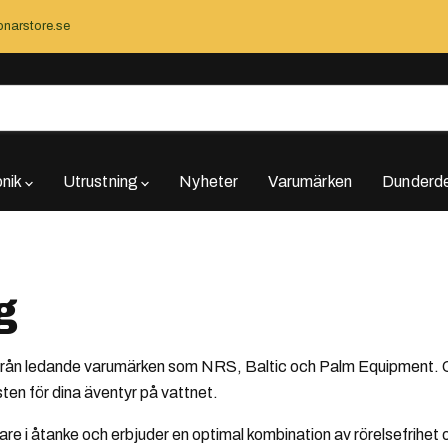
narstore.se
onik
Utrustning
Nyheter
Varumärken
Dunderde
g
 från ledande varumärken som NRS, Baltic och Palm Equipment. 
sten för dina äventyr på vattnet.
are i åtanke och erbjuder en optimal kombination av rörelsefrihet 