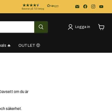
Email
Kayakstore.se
Baserat på 715 betyg
Logga in
Se
varukor
als 🔥
OUTLET 🤑
Oavsett om du är
och säkerhet.