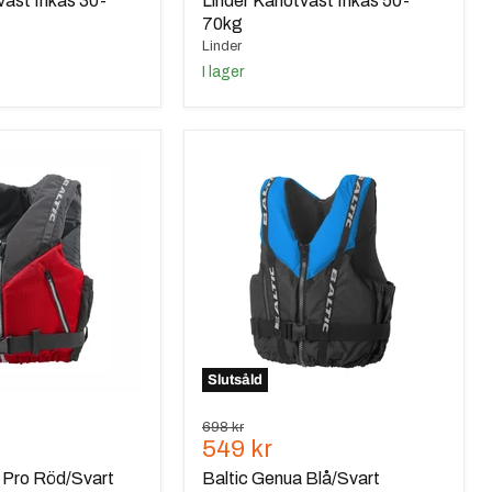
väst Inkas 30-
Linder Kanotväst Inkas 50-
70kg
Linder
I lager
Baltic
Genua
Blå/Svart
Slutsåld
Ursprungspris
698 kr
de
Nuvarande
549 kr
pris
 Pro Röd/Svart
Baltic Genua Blå/Svart