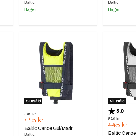
Baltic
Baltic
I lager
I lager
Baltic
Baltic
Canoe
Canoe
Gul/Marin
Grå
Slutsåld
Slutsåld
Betyg:
utav 5
5.0
Ursprungspris
549 kr
Nuvarande
445 kr
Ursprungspris
549 kr
Nuvaran
445 kr
pris
Baltic Canoe Gul/Marin
pris
Baltic Canoe
Baltic