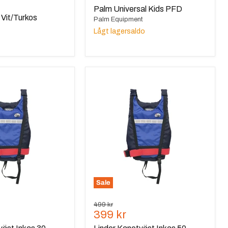
de
Palm Universal Kids PFD
 Vit/Turkos
Palm Equipment
Lågt lagersaldo
Linder
Kanotväst
Inkas
50-
70kg
Sale
Ursprungspris
499 kr
de
Nuvarande
399 kr
pris