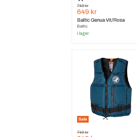
Ursprungspris
749 kr
Nuvarande
649 kr
pris
Baltic Genua Vit/Rosa
Baltic
I lager
Baltic
Mist
E.I
Marin
Sale
Ursprungspris
749 kr