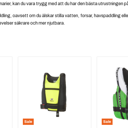
narier, kan du vara trygg med att du har den bästa utrustningen på
dling, oavsett om du älskar stilla vatten, forsar, havspaddling elle
levelser säkrare och mer njutbara.
Baltic
Baltic
Paddler
Genua
UV-
Vit/Grön
Gul
Sale
Sale