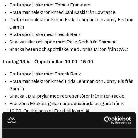
Prata sportfiske med Tobias Fränstam
Prata marinelektronik med Jani Kaski från Lowrance
Prata marinelektronik med Frida Lehrman och Jonny Kis från
Garmin
Prata sportfiske med Fredrik Renz
Snacka rullar och spön med Pelle Seth från Shimano
Snacka beten och sportfiske med Jonas Milton från CWC
Lördag 13/4
|
Öppet mellan 10.00–15.00
Prata sportfiske med Fredrik Renz
Prata marinelektronik med Frida Lehrman och Jonny Kis från
Garmin
Snacka JDM-prylar med representörer från Inter-tackle
Franzéns Ekokött grillar närproducerade burgare från kl
12.00. On the house! Först till kvarn. 🍔
Båda dagarna:
Alla kunder som köper något ur Shimanos sortiment är med i