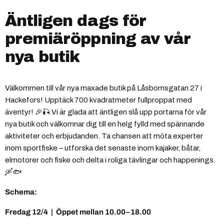
Äntligen dags för
premiäröppning av vår
nya butik
Välkommen till vår nya maxade butik på Låsbomsgatan 27 i
Hackefors! Upptäck 700 kvadratmeter fullproppat med
äventyr! 🎉🎣 Vi är glada att äntligen slå upp portarna för vår
nya butik och välkomnar dig till en helg fylld med spännande
aktiviteter och erbjudanden. Ta chansen att möta experter
inom sportfiske – utforska det senaste inom kajaker, båtar,
elmotorer och fiske och delta i roliga tävlingar och happenings.
🛶🐟
Schema:
Fredag 12/4
|
Öppet mellan 10.00–18.00