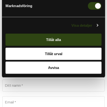
Vid beställning av kajak är du med i utlottningen av en
Marknadsföring
halvdags guidning i kajak 🛶
Flipping & Pitching challenge med fina priser i potten 🎣
Kom och fira med oss och upplev en helg full av äventyr och
Visa detaljer
grymma deals!
Tillåt alla
Länk till evenemanget på facebook hittar du
här
.
Tillåt urval
Föregående artikel
Nästa artikel
Avvisa
Ditt namn *
Email *