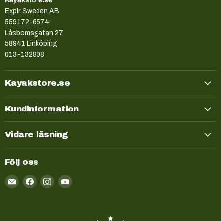
Kayakstore.se
Explr Sweden AB
559172-6574
Låsbomsgatan 27
58941 Linköping
013-132808
Kayakstore.se
Kundinformation
Vidare läsning
Följ oss
Email
Kayakstore.se