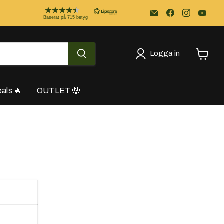
Email
Kayakstore.se
Baserat på 715 betyg
Logga in
Se
varukor
als 🔥
OUTLET 🤑