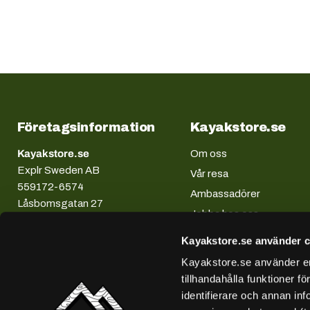
Företagsinformation
Kayakstore.se
Kayakstore.se
Om oss
Explr Sweden AB
Vår resa
559172-6574
Ambassadörer
Låsbomsgatan 27
Jobba hos oss
58941 Linköping
013-132808
Kayakstore.se använder c
Kayakstore.se använder enh
tillhandahålla funktioner f
identifierare och annan inf