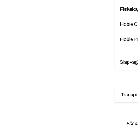
Fiskeka
Hobie 
Hobie P
Släpvag
Transpo
För e