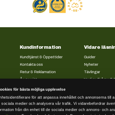
Kundinformation
Vidare läsni
Kundtjänst & Öppettider
Guider
Kontakta oss
Nyheter
Retur & Reklamation
Tävlingar
Ångerrätt
Vanliga Frågor & 
Frakt & Leverans
FAQ - Vårt sortim
ookies för bästa möjliga upplevelse
Allmänna villkor
etsidentifierare för att anpassa innehållet och annonserna till 
Köpevillkor företag
ör sociala medier och analysera vår trafik. Vi vidarebefordrar äv
Lån & Avbetalning
ormation från din enhet till de sociala medier och annons- och an