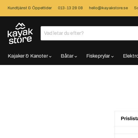
Kundtjänst & Öppettider
013-13 28 08
hello@kayakstore.se
So
Kajaker & Kanoter
Båtar
Fiskeprylar
Elektr
Prislis