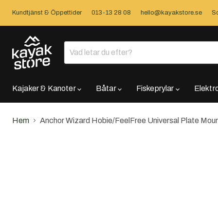
Kundtjänst & Öppettider
013-13 28 08
hello@kayakstore.se
So
Kajaker & Kanoter
Båtar
Fiskeprylar
Elektr
Hem
Anchor Wizard Hobie/FeelFree Universal Plate Mou