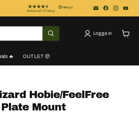
Email
Kayakstore.se
Baserat på 715 betyg
Logga in
Se
varukor
als 🔥
OUTLET 🤑
zard Hobie/FeelFree
 Plate Mount