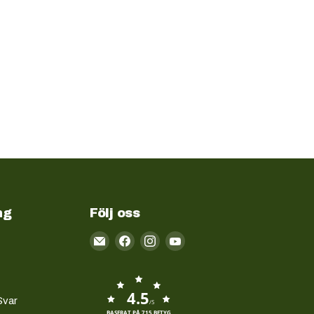
ng
Följ oss
Email
Kayakstore.se
4.5
Svar
/5
BASERAT PÅ 715 BETYG