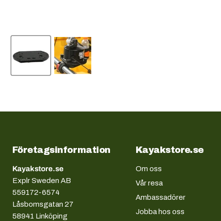
Företagsinformation
Kayakstore.se
Kayakstore.se
Om oss
Explr Sweden AB
Vår resa
559172-6574
Ambassadörer
Låsbomsgatan 27
Jobba hos oss
58941 Linköping