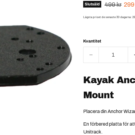
Ursprungsp
Nuv
499 kr
299
Slutsåld
Lägsta priset de senaste 30 dagarna:
2
Kvantitet
Kayak Anc
Mount
Placera din Anchor Wizard
En förbered platta för a
Unitrack.