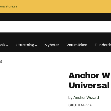
narstore.se
onik
Utrustning
Nyheter
Varumärken
Dunderde
nt
Anchor Wi
Universal
by
Anchor Wizard
SKU
HFM-554