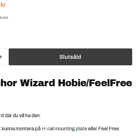
ris
arande pris
 kr
99 SEK
Slutsåld
hor Wizard Hobie/FeelFree
 där du vill ha den.
tt kunna montera på
H-rail mounting plate
eller
Feel Free