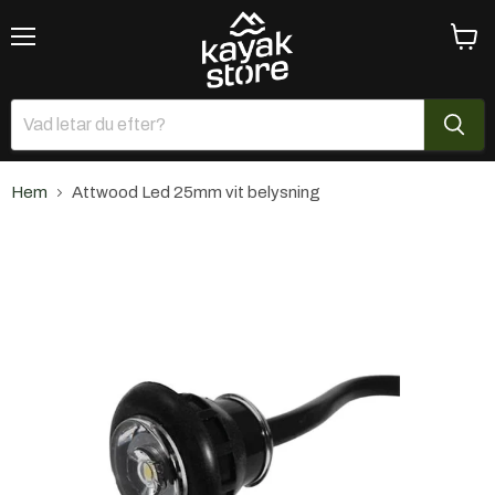
Meny
Se
varuk
Hem
Attwood Led 25mm vit belysning