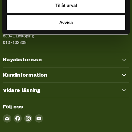
Tillåt urval
Kayakstore.se
Explr Sweden AB
Avvisa
559172-6574
Låsbomsgatan 27
58941 Linköping
013-132808
Kayakstore.se
Kundinformation
Vidare läsning
Följ oss
Email
Kayakstore.se