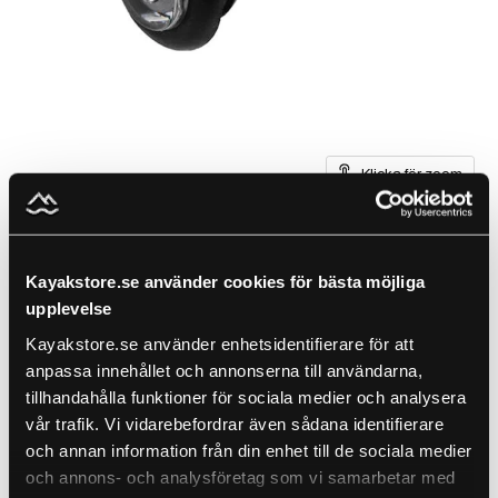
Klicka för zoom
Kayakstore.se använder cookies för bästa möjliga
upplevelse
Attwood Led 25mm vit
Kayakstore.se använder enhetsidentifierare för att
anpassa innehållet och annonserna till användarna,
belysning
tillhandahålla funktioner för sociala medier och analysera
vår trafik. Vi vidarebefordrar även sådana identifierare
by
ATTWOOD
och annan information från din enhet till de sociala medier
SKU
ATT-6317-1
och annons- och analysföretag som vi samarbetar med