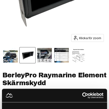
Klicka för zoom
BerleyPro Raymarine Element
Skärmskydd
by
BerleyPro
SKU
BP2105