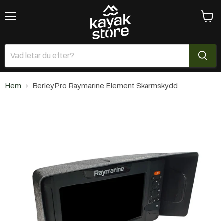
Meny
Se
varuk
Hem
BerleyPro Raymarine Element Skärmskydd