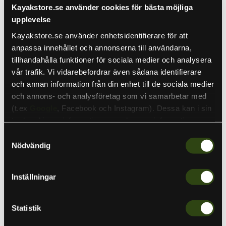
Nuvarande pris
509 kr
Kayakstore.se använder cookies för bästa möjliga
upplevelse
Lägsta priset de senaste 30 dagarna:
509 SEK
Kayakstore.se använder enhetsidentifierare för att
anpassa innehållet och annonserna till användarna,
tillhandahålla funktioner för sociala medier och analysera
vår trafik. Vi vidarebefordrar även sådana identifierare
7"
9"
12"
och annan information från din enhet till de sociala medier
och annons- och analysföretag som vi samarbetar med
Kvantitet
(t.ex
Google
, Facebook och Instagram). Dessa kan i sin
tur kombinera informationen med annan information som
du har tillhandahållit eller som de har samlat in när du har
Samtyckesval
använt deras tjänster. Detta för att skapa
Nödvändig
Lägg i varukorgen
personanpassade annonser (personalization of ads). Du
kan läsa mer om vår integritetspolicy
här
.
Inställningar
Detta skärmskydd är designat för att reducera solstrålar
och vattenstänk på ditt ekolod. Skärmskyddet bidrar till en
skarpare bild, möjligheten att dra ner skärmstyrkan (vilket
Statistik
sparar ström) samt att du får en bättre bild att urskilja