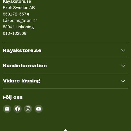
Kayakstore.se
Explr Sweden AB
559172-6574
Låsbomsgatan 27
58941 Linköping
013-132808
Kayakstore.se
Kundinformation
Vidare läsning
Följ oss
Email
Kayakstore.se