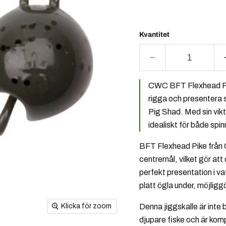
Kvantitet
CWC BFT Flexhead Pike
rigga och presentera
Pig Shad. Med sin vikt
idealiskt för både spin
BFT Flexhead Pike från C
centrernål, vilket gör att
perfekt presentation i v
platt ögla under, möjligg
Denna jiggskalle är inte
Klicka för zoom
djupare fiske och är kom