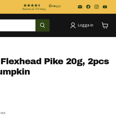
Email
Kayakstore.se
Baserat på 715 betyg
Logga in
Se
varukor
lexhead Pike 20g, 2pcs
Pumpkin
s
de pris
9 SEK