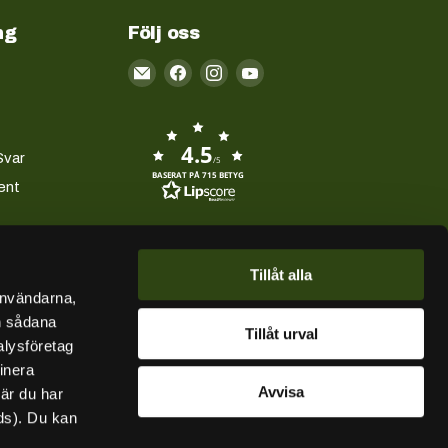
ng
Följ oss
Email
Kayakstore.se
4.5
Svar
/5
BASERAT PÅ 715 BETYG
ent
Tillåt alla
användarna,
en sådana
Tillåt urval
alysföretag
inera
Avvisa
när du har
ds). Du kan