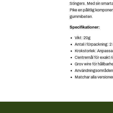
Stingers. Med sin smarta
Pike en pålitlig komponent
gummibeten.
Specifikationer:
Vikt: 20g
Antal i förpackning: 2 
Krokstorlek: Anpassad
Centrernål för exakt r
Grov wire för hållbarh
Användningsområden: 
Matchar alla versione