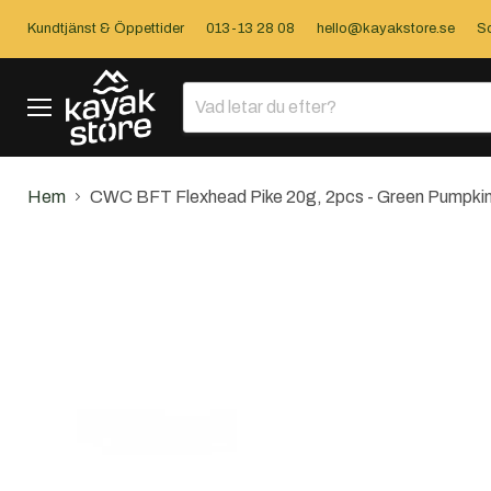
Kundtjänst & Öppettider
013-13 28 08
hello@kayakstore.se
So
Meny
Hem
CWC BFT Flexhead Pike 20g, 2pcs - Green Pumpki