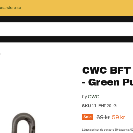
narstore.se
n
CWC BFT F
- Green 
by
CWC
SKU
11-FHP20-G
Ursprungspri
Nuvaran
69 kr
59 kr
Sale
Lägsta priset de senaste 30 dagarna:
5