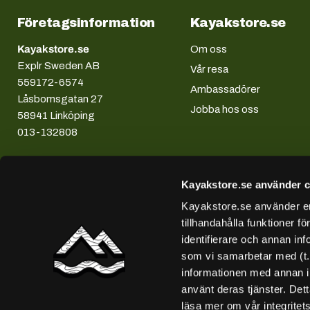
Företagsinformation
Kayakstore.se
Kayakstore.se
Om oss
Explr Sweden AB
Vår resa
559172-6574
Ambassadörer
Låsbomsgatan 27
Jobba hos oss
58941 Linköping
013-132808
Kayakstore.se använder c
Kayakstore.se använder enh
tillhandahålla funktioner f
identifierare och annan inf
som vi samarbetar med (t
informationen med annan in
använt deras tjänster. Det
läsa mer om vår integritet