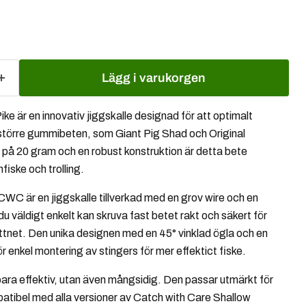
Lägg i varukorgen
 är en innovativ jiggskalle designad för att optimalt
 större gummibeten, som
Giant Pig Shad och Original
 på 20 gram och en robust konstruktion är detta bete
nfiske och trolling.
WC är en jiggskalle tillverkad med en grov wire och en
 du väldigt enkelt kan skruva fast betet rakt och säkert för
attnet. Den unika designen med en 45° vinklad ögla och en
ör enkel montering av stingers för mer effektict fiske.
 bara effektiv, utan även mångsidig. Den passar utmärkt för
patibel med alla versioner av Catch with Care Shallow