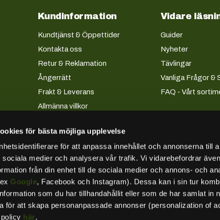
Kundinformation
Vidare läsni
Kundtjänst & Öppettider
Guider
Kontakta oss
Nyheter
Retur & Reklamation
Tävlingar
Ångerrätt
Vanliga Frågor & 
Frakt & Leverans
FAQ - Vårt sortim
Allmänna villkor
Köpevillkor företag
ookies för bästa möjliga upplevelse
Lån & Avbetalning
etsidentifierare för att anpassa innehållet och annonserna till 
Integritetspolicy
ör sociala medier och analysera vår trafik. Vi vidarebefordrar äv
Besök oss
ormation från din enhet till de sociala medier och annons- och an
Kundkonto
.ex
Google
, Facebook och Instagram). Dessa kan i sin tur komb
Tillgänglighetsredogörelse
formation som du har tillhandahållit eller som de har samlat in 
ta för att skapa personanpassade annonser (personalization of a
spolicy
här
.