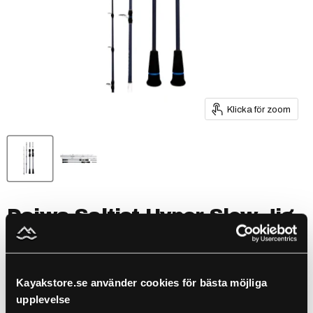
Klicka för zoom
Daiwa Saltist Hyper Slow Jig
62-2 B
by
Daiwa
Kayakstore.se använder cookies för bästa möjliga
SKU
221171
upplevelse