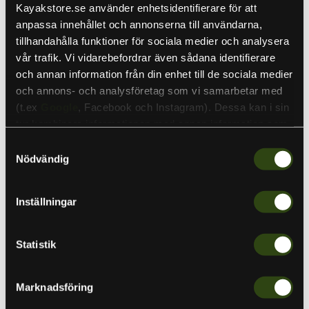
Ursprungspris
Nuvarande pris
2,179 kr
1,969 kr
Slutsåld
Kayakstore.se använder enhetsidentifierare för att
anpassa innehållet och annonserna till användarna,
Lägsta priset de senaste 30 dagarna:
1 899 SEK
tillhandahålla funktioner för sociala medier och analysera
vår trafik. Vi vidarebefordrar även sådana identifierare
och annan information från din enhet till de sociala medier
Kvantitet
och annons- och analysföretag som vi samarbetar med
(t.ex
Google
, Facebook och Instagram). Dessa kan i sin
tur kombinera informationen med annan information som
du har tillhandahållit eller som de har samlat in när du har
Samtyckesval
Slutsåld
använt deras tjänster. Detta för att skapa
Nödvändig
personanpassade annonser (personalization of ads). Du
kan läsa mer om vår integritetspolicy
här
.
Inställningar
Daiwa Saltist Hyper Slow Jig är ett kraftfullt och
responsivt spö för slow jigging. Designat för att ge
optimal känsla och kontroll vid djuphavsfiske.
Statistik
Mer information
Marknadsföring