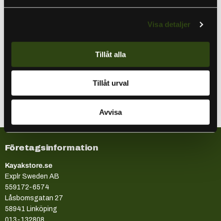
Specifikationer
Visa detaljer
Förpackningen innehåller
Tillåt alla
Information om tillverkning
Tillåt urval
Avvisa
Företagsinformation
Kayakstore.se
Explr Sweden AB
559172-6574
Låsbomsgatan 27
58941 Linköping
013-132808