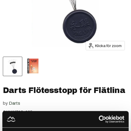
Klicka för zoom
Darts Flötesstopp för Flätlina
by
Darts
SKU
M713-105
Ursprungspris
Nuvarande pris
49 kr
39 kr
Sale