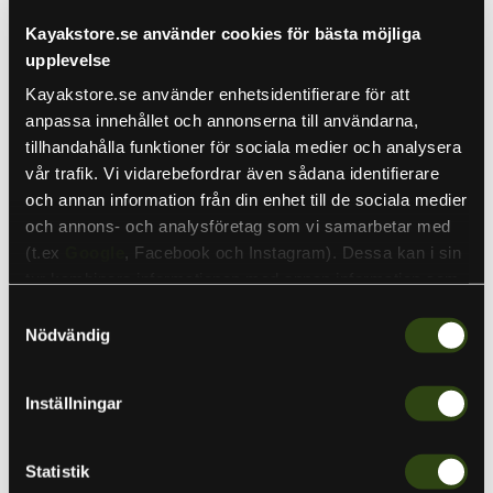
Lägsta priset de senaste 30 dagarna:
49 SEK
(-21%)
Kayakstore.se använder cookies för bästa möjliga
upplevelse
Kayakstore.se använder enhetsidentifierare för att
anpassa innehållet och annonserna till användarna,
Small
Large
tillhandahålla funktioner för sociala medier och analysera
vår trafik. Vi vidarebefordrar även sådana identifierare
Kvantitet
och annan information från din enhet till de sociala medier
och annons- och analysföretag som vi samarbetar med
(t.ex
Google
, Facebook och Instagram). Dessa kan i sin
tur kombinera informationen med annan information som
Lägg i varukorgen
du har tillhandahållit eller som de har samlat in när du har
Samtyckesval
använt deras tjänster. Detta för att skapa
Nödvändig
Darts Flötesstopp för flätlina är ett specialdesignat
personanpassade annonser (personalization of ads). Du
tillbehör för tunna linor som flätlinor. Med en långsmal
kan läsa mer om vår integritetspolicy
här
.
form och trögt glid, sitter det stadigt på linan utan att
Inställningar
påverka dess prestanda. Den lilla ytterdiametern gör
flötesstoppet särskilt lämpligt för spön med små
Statistik
öglor.