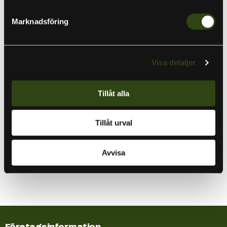
Monteringen är enkel – trä linan genom öglan och dra ut ett
Marknadsföring
flötesstopp på linan, innan du fäster flöte, sänke och krok.
Flötesstoppen finns i två storlekar för att passa olika typer av
fiske. Small är idealiskt för små flöten och spön med små ringar,
Visa detaljer
medan Large är bättre för större flöten och spön med stora
ringar.
Tillåt alla
Specifikationer:
Långsmal form för bättre passform på tunna linor
Tillåt urval
Trögt glid för stabil positionering på linan
Liten ytterdiameter för spön med små öglor
Storlekar: Small för små flöten/spön, Large för större
Avvisa
flöten/spön
Företagsinformation