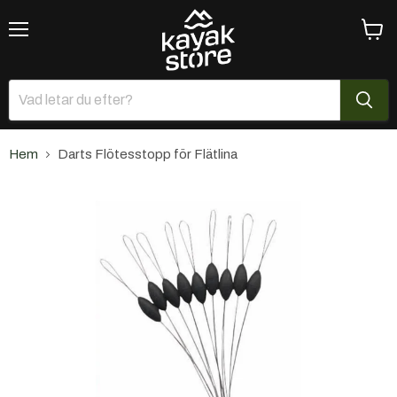
Meny
Se
varuk
Hem
Darts Flötesstopp för Flätlina