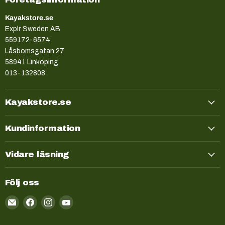
Kayakstore.se
Explr Sweden AB
559172-6574
Låsbomsgatan 27
58941 Linköping
013-132808
Kayakstore.se
Kundinformation
Vidare läsning
Följ oss
Email
Kayakstore.se