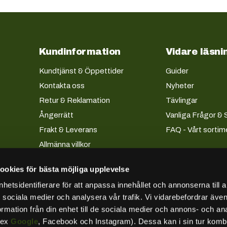
Kundinformation
Vidare läsni
Kundtjänst & Öppettider
Guider
Kontakta oss
Nyheter
Retur & Reklamation
Tävlingar
Ångerrätt
Vanliga Frågor & 
Frakt & Leverans
FAQ - Vårt sortim
Allmänna villkor
Köpevillkor företag
ookies för bästa möjliga upplevelse
Lån & Avbetalning
etsidentifierare för att anpassa innehållet och annonserna till 
Integritetspolicy
ör sociala medier och analysera vår trafik. Vi vidarebefordrar äv
Besök oss
ormation från din enhet till de sociala medier och annons- och an
Kundkonto
.ex
Google
, Facebook och Instagram). Dessa kan i sin tur komb