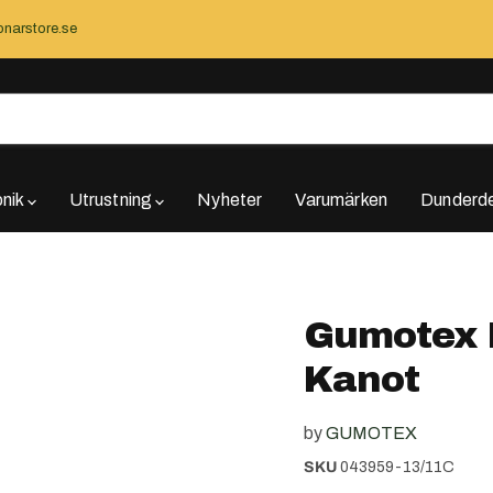
narstore.se
onik
Utrustning
Nyheter
Varumärken
Dunderde
Gumotex P
Kanot
by
GUMOTEX
SKU
043959-13/11C