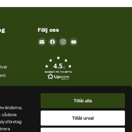
ng
Följ oss
Email
Kayakstore.se
4.5
Svar
/5
BASERAT PÅ 715 BETYG
ent
Tillåt alla
användarna,
en sådana
Tillåt urval
alysföretag
inera