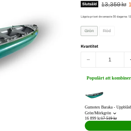
Ursprungsp
13,359 kr
Slutsåld
Lägsta priset de senaste 30 dagarna:
12
Grön
Röd
Kvantitet
Populärt att kombine
Use the Previous and Next 
Gumotex Baraka - Uppblås
Grön/Mörkgrön
16 899 kr
17 519 kr