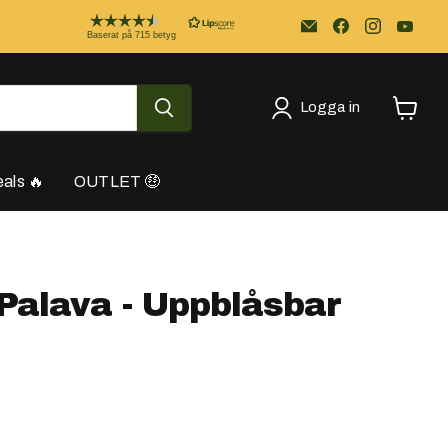
Email
Kayakstore.se
Baserat på 715 betyg
Logga in
Se
varukor
als 🔥
OUTLET 🤑
alava - Uppblåsbar