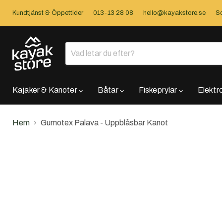
Kundtjänst & Öppettider
013-13 28 08
hello@kayakstore.se
So
Kajaker & Kanoter
Båtar
Fiskeprylar
Elektr
Hem
Gumotex Palava - Uppblåsbar Kanot