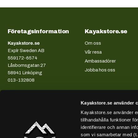
Företagsinformation
Kayakstore.se
Kayakstore.se
Om oss
Explr Sweden AB
Vår resa
559172-6574
Ambassadörer
Låsbomsgatan 27
Jobba hos oss
58941 Linköping
013-132808
Kayakstore.se använder c
Kayakstore.se använder enh
tillhandahålla funktioner f
identifierare och annan inf
som vi samarbetar med (t