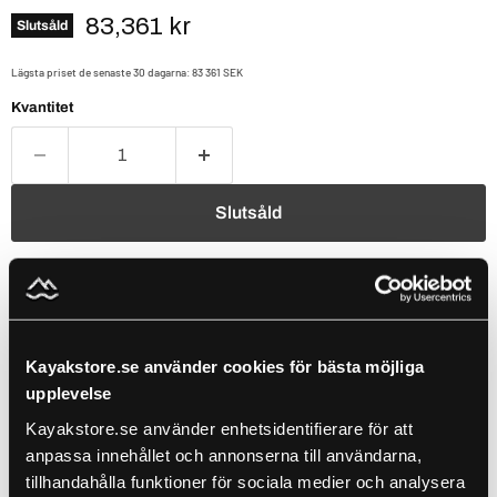
Nuvarande pris
83,361 kr
Slutsåld
Lägsta priset de senaste 30 dagarna:
83 361 SEK
Kvantitet
Slutsåld
Populärt att kombinera med detta ✨
Use the Previous and Next buttons to navigate through product recomm
Kayakstore.se använder cookies för bästa möjliga
upplevelse
Hobie Mirage Pro Angler 12 Battleship Grey
61 999 kr
66 111 kr
Kayakstore.se använder enhetsidentifierare för att
Lägg till
anpassa innehållet och annonserna till användarna,
tillhandahålla funktioner för sociala medier och analysera