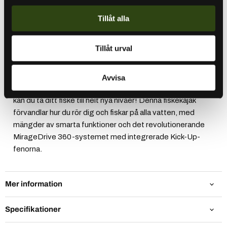
oss
för att få mer exakt information om tillgänglighet,
Tillåt alla
produktdetaljer och pris (inkl. eventuell frakt).
Vi skickar gärna en offert till dig, där vi även kan
komma med förslag på passande tillbehör och
Tillåt urval
utrustning.
Avvisa
Med uppgraderade Hobie Mirage Pro Angler 12 360 XR
kan du ta ditt fiske till helt nya nivåer! Denna fiskekajak
förvandlar hur du rör dig och fiskar på alla vatten, med
mängder av smarta funktioner och det revolutionerande
MirageDrive 360-systemet med integrerade Kick-Up-
fenorna.
Mer information
Specifikationer