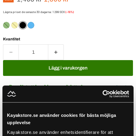
Lägsta priset de senaste 30 dagarna:
1 299 SEK
(-16%)
Kvantitet
Lägg i varukorgen
Populärt att kombinera med detta ✨
Use the Previous and Next buttons to navigate through product recomm
Kayakstore.se använder cookies för bästa möjliga
Leech X Current
upplevelse
Earth
1 199 kr
1 490 kr
Kayakstore.se använder enhetsidentifierare för att