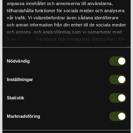
Lägg till
anpassa innehållet och annonserna till användarna,
tillhandahålla funktioner för sociala medier och analysera
vår trafik. Vi vidarebefordrar även sådana identifierare
och annan information från din enhet till de sociala medier
och annons- och analysföretag som vi samarbetar med
Leech X Street
(t.ex
Google
, Facebook och Instagram). Dessa kan i sin
Water
tur kombinera informationen med annan information som
1 099 kr
1 490 kr
du har tillhandahållit eller som de har samlat in när du har
Samtyckesval
Lägg till
använt deras tjänster. Detta för att skapa
Nödvändig
personanpassade annonser (personalization of ads). Du
kan läsa mer om vår integritetspolicy
här
.
Inställningar
LEECH REFLEX Yellow
269 kr
299 kr
Statistik
Lägg till
Marknadsföring