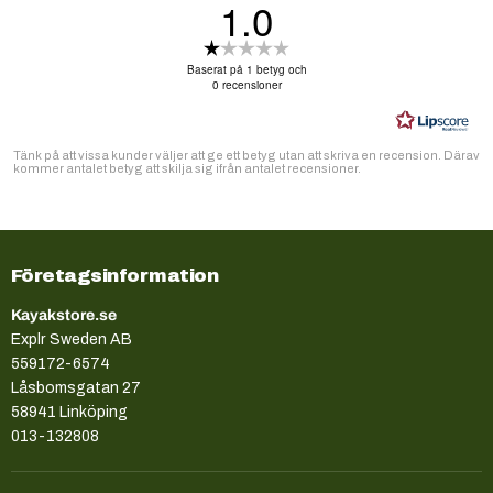
1.0
Betyg:
1.0
Baserat på 1 betyg och
utav
0 recensioner
5
stjärnor
Tänk på att vissa kunder väljer att ge ett betyg utan att skriva en recension. Därav
kommer antalet betyg att skilja sig ifrån antalet recensioner.
Företagsinformation
Kayakstore.se
Explr Sweden AB
559172-6574
Låsbomsgatan 27
58941 Linköping
013-132808