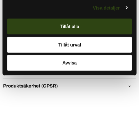
Leech X1 PC är polariserande solglasögon särskilt
Visa detaljer
framtagna för användning under långa dagar på sjön, där
du alltid kan lita på dess komfort och funktionalitet. Med
polykarbonatlinser och en slitstark TPE-båge kombinerar
Tillåt alla
dessa glasögon hållbarhet med lätthet.
Tillåt urval
Mer information
Avvisa
Specifikationer
Produktsäkerhet (GPSR)