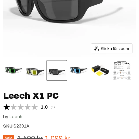
Klicka för zoom
Leech X1 PC
Snittbetyg:
1.0
(
röster:
1
)
by
Leech
SKU
S2301A
Ursprungspris
Nuvarande pris
1,490 kr
1,099 kr
Sale