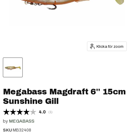
Klicka för zoom
Megabass Magdraft 6'' 15cm
Sunshine Gill
Snittbetyg:
4.0
(
röster:
1
)
by
MEGABASS
SKU
MB32408