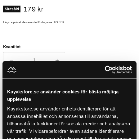
Nuvarande pris
179 kr
Slutsåld
Lägsta priset de senaste 30 dagarna:
179 SEK
Kvantitet
Slutsåld
Kayakstore.se använder cookies för bästa möjliga
Megabass Magdraft är produkten av otaliga timmar av
upplevelse
forskning och utveckling. Detta bete levererar en unik
design och en storfisk-attraktion, allt i ett otroligt
Kayakstore.se använder enhetsidentifierare för att
realistiskt paket.
anpassa innehållet och annonserna till användarna,
tillhandahålla funktioner för sociala medier och analysera
Ett perfekt bete för alla tänkbara situationer, vare sig det är
vår trafik. Vi vidarebefordrar även sådana identifierare
långsamt eller snabb invevning. Detta är bete klarar allt.
och annan information från din enhet till de sociala medier