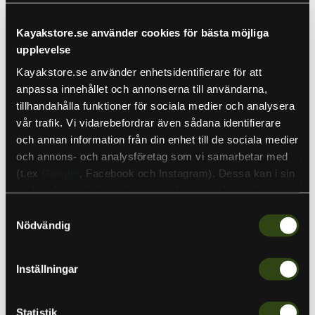
Nuvarande pris
279 kr
Slutsåld
Kayakstore.se använder cookies för bästa möjliga
Lägsta priset de senaste 30 dagarna:
279 SEK
upplevelse
Kayakstore.se använder enhetsidentifierare för att
anpassa innehållet och annonserna till användarna,
Kvantitet
tillhandahålla funktioner för sociala medier och analysera
vår trafik. Vi vidarebefordrar även sådana identifierare
och annan information från din enhet till de sociala medier
och annons- och analysföretag som vi samarbetar med
Slutsåld
(t.ex
Google
, Facebook och Instagram). Dessa kan i sin
tur kombinera informationen med annan information som
MEGABASS Vision Oneten Jr är en högpresterande
du har tillhandahållit eller som de har samlat in när du har
Samtyckesval
jerkbait som erbjuder enastående kastlängd och
använt deras tjänster. Detta för att skapa
Nödvändig
attraktion för rovfiskar. Detta kompakta bete är
personanpassade annonser (personalization of ads). Du
designat med samma precision och kvalitet som den
kan läsa mer om vår integritetspolicy
här
.
populära Vision Oneten-serien och är speciellt
Inställningar
anpassad för mindre vatten och lättare utrustning.
Vision Oneten Jr har en aerodynamisk kropp som gör det
Statistik