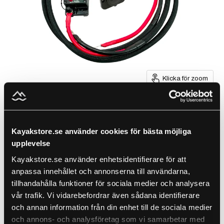
Klicka för zoom
Kayakstore.se använder cookies för bästa möjliga
upplevelse
Minn Kota Kabelsats 2,5 m
Kayakstore.se använder enhetsidentifierare för att
anpassa innehållet och annonserna till användarna,
by
Minn Kota
tillhandahålla funktioner för sociala medier och analysera
SKU
MK250-1
vår trafik. Vi vidarebefordrar även sådana identifierare
och annan information från din enhet till de sociala medier
Ursprungspris
Nuvarande pris
2,670 kr
2,299 kr
Sale
och annons- och analysföretag som vi samarbetar med