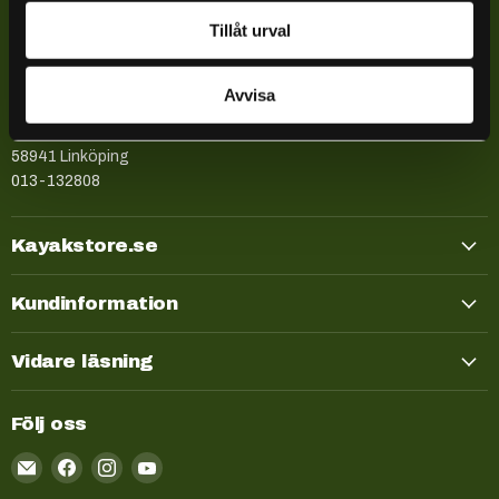
Företagsinformation
Tillåt urval
Kayakstore.se
Explr Sweden AB
Avvisa
559172-6574
Låsbomsgatan 27
58941 Linköping
013-132808
Kayakstore.se
Kundinformation
Vidare läsning
Följ oss
Email
Kayakstore.se