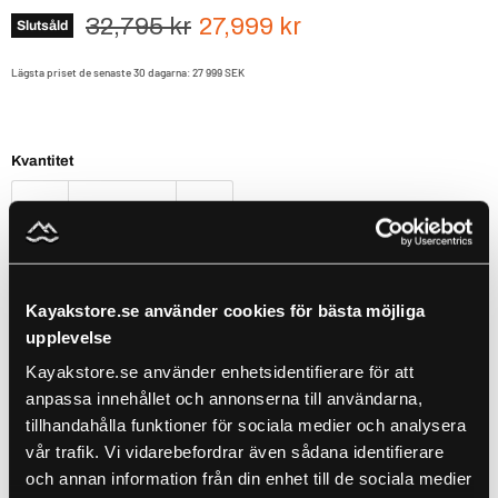
Ursprungspris
Nuvarande pris
32,795 kr
27,999 kr
Slutsåld
Lägsta priset de senaste 30 dagarna:
27 999 SEK
Kvantitet
Slutsåld
Kayakstore.se använder cookies för bästa möjliga
Minn Kota Terrova WR är en avancerad trollingmotor
upplevelse
avsedd för montering i fören på din båt och erbjuder
Kayakstore.se använder enhetsidentifierare för att
en mängd funktioner som kommer att förbättra ditt
anpassa innehållet och annonserna till användarna,
fiskeäventyr.
tillhandahålla funktioner för sociala medier och analysera
vår trafik. Vi vidarebefordrar även sådana identifierare
Terrova WR är utrustad med Minn Kotas senaste GPS-styrning
och annan information från din enhet till de sociala medier
som hjälper dig att hålla din position exakt där du vill vara. Med