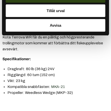
vind genom att automatiskt justera hastighet och riktning,
vilket gör att du kan hålla båten på rätt kurs längs djupkurvor
Tillåt urval
eller strandlinjer.
Avvisa
För säker installation rekommenderas alltid användning av Minn
Kotas 60A säkring och ett kompatibelt snabbläste. Med Minn
Kota Terrova WR får du en pålitlig och högpresterande
trollingmotor som kommer att förbättra ditt fiskeupplevelse
avsevärt.
Specifikationer:
Dragkraft: 80 lb (36 kg) 24V
Rigglängd: 60 tum (152 cm)
Vikt: 23 kg
Kompatibla snabbfästen:
MKA-21
Propeller: Weedless Wedge (MKP-32)