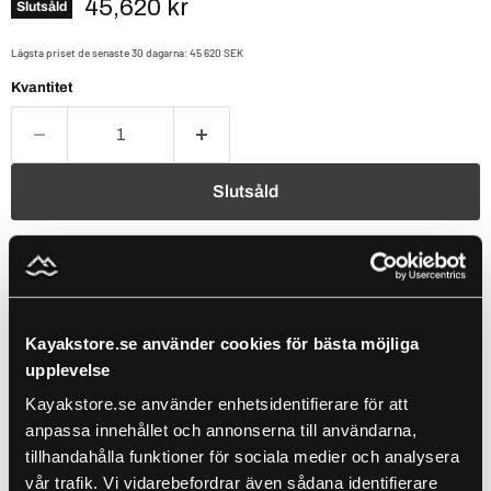
Nuvarande pris
45,620 kr
Slutsåld
Lägsta priset de senaste 30 dagarna:
45 620 SEK
Kvantitet
Slutsåld
Populärt att kombinera med detta ✨
Use the Previous and Next buttons to navigate through product recomm
Kayakstore.se använder cookies för bästa möjliga
upplevelse
Native Watercraft Slayer Propel Max 12,5, Hidden Oak
46 995 kr
Kayakstore.se använder enhetsidentifierare för att
Lägg till
anpassa innehållet och annonserna till användarna,
tillhandahålla funktioner för sociala medier och analysera
vår trafik. Vi vidarebefordrar även sådana identifierare