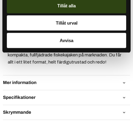
Tillåt alla
kontakt med oss. Önskas frakt -
kontakta oss
för mer
information.
Tillåt urval
Slayer Propel 10 Max från Native Watercraft erbjuder en
Avvisa
perfekt kombination av funktionalitet och smidig storlek.
Med SpringBlade Rudder System är detta den mest
kompakta, fullfjädrade fiskekajaken på marknaden. Du får
allt i ett litet format, helt färdigutrustad och redo!
Mer information
Specifikationer
Skrymmande