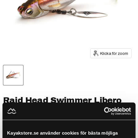
Klicka för zoom
Raid Head Swimmer Libero
5g : 005. CLEAR WAKASAGI
by
Raid Japan
Kayakstore.se använder cookies för bästa möjliga
SKU
R49743