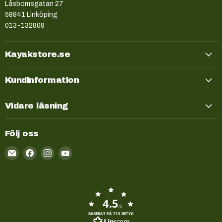
Låsbomsgatan 27
58941 Linköping
013-132808
Kayakstore.se
Kundinformation
Vidare läsning
Följ oss
Email
Kayakstore.se
4.5
/5
BASERAT PÅ 715 BETYG