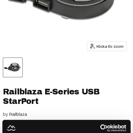
Klicka för zoom
Railblaza E-Series USB
StarPort
by
Railblaza
SKU
03-4080-11