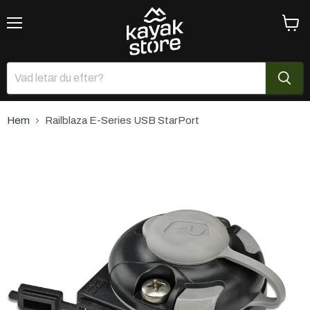
Meny
Se
varuk
Hem
Railblaza E-Series USB StarPort