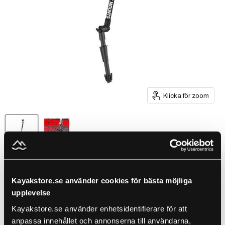
Klicka för zoom
RAM® Tough-Pole™ 24″
Kayakstore.se använder cookies för bästa möjliga
Camera Mount with RAM®
upplevelse
Press-N-Lock™ Base
Kayakstore.se använder enhetsidentifierare för att
anpassa innehållet och annonserna till användarna,