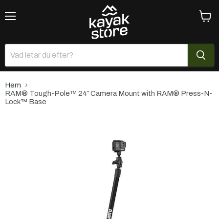
Meny
Se
varuk
Hem
RAM® Tough-Pole™ 24″ Camera Mount with RAM® Press-N-
Lock™ Base