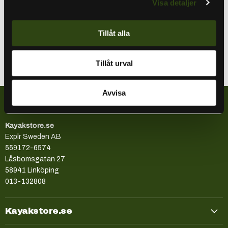
Visa detaljer
din inspelning stabil och balanserad. Toppdelen av
monteringen innehåller en kort dubbel ledarm och en universell
adapter för actionkameror som erbjuder nästintill oändlig
Tillåt alla
justerbarhet.
Tillåt urval
Avvisa
Företagsinformation
Kayakstore.se
Explr Sweden AB
559172-6574
Låsbomsgatan 27
58941 Linköping
013-132808
Kayakstore.se