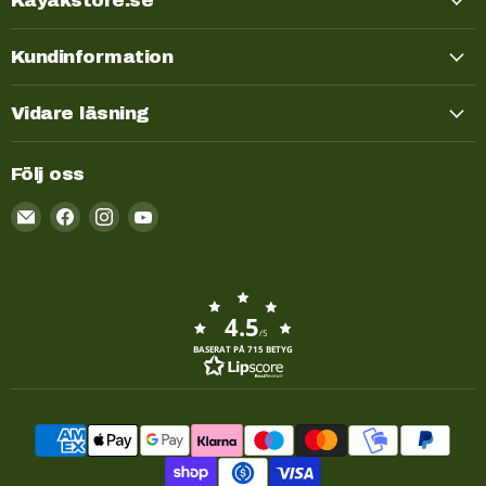
Kayakstore.se
Kundinformation
Vidare läsning
Följ oss
Email
Kayakstore.se
4.5
/5
BASERAT PÅ 715 BETYG