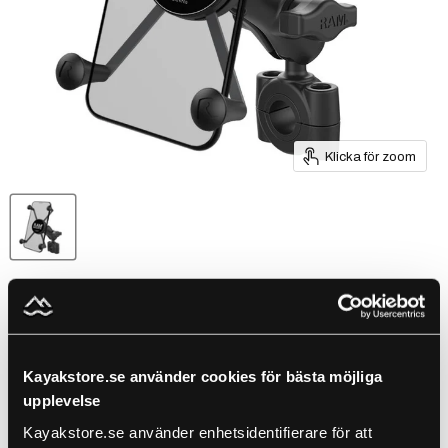
Klicka för zoom
RAM Mounts Bar 3/4" -1" X-
GRIP UN10
Kayakstore.se använder cookies för bästa möjliga
by
RAM Mounts
upplevelse
SKU
RAM-B-408-75-1-A-UN10
Kayakstore.se använder enhetsidentifierare för att