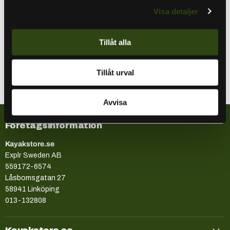
B-storleks kula i Marine grade aluminium och ett svart
Visa detaljer
skyddande pulverlack som passar rör från 0,75 - 1" rör. I kittet
ingår all utrustning för att montera basen på plats. X-Grip
passar de allra flesta Smartphones, mer specifikt passar
Tillåt alla
smartphones med bredd: 4,45 - 11,43 cm (Min. 14 cm hög vid
4,45 cm bredd) samt maxtjocklek på 2,22 cm.
Tillåt urval
Avvisa
Företagsinformation
Kayakstore.se
Explr Sweden AB
559172-6574
Låsbomsgatan 27
58941 Linköping
013-132808