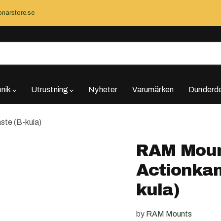
narstore.se
onik
Utrustning
Nyheter
Varumärken
Dunderde
te (B-kula)
RAM Moun
Actionkam
kula)
by
RAM Mounts