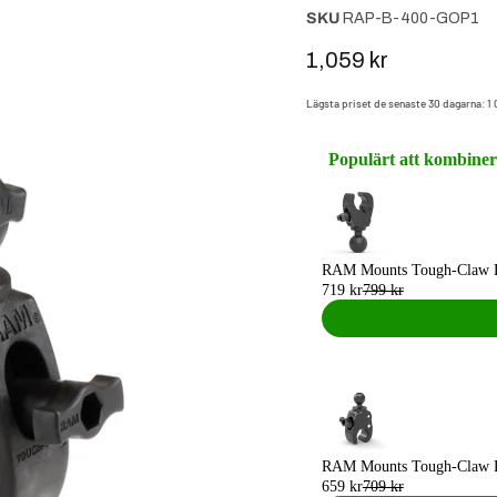
SKU
RAP-B-400-GOP1
Nuvarande pris
1,059 kr
Lägsta priset de senaste 30 dagarna:
1
Populärt att kombine
Use the Previous and Next butto
RAM Mounts Tough-Claw 
719 kr
799 kr
RAM Mounts Tough-Claw L
659 kr
709 kr