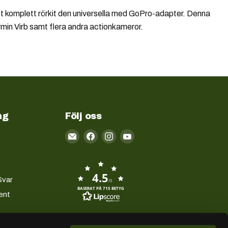
komplett rörkit den universella med GoPro-adapter. Denna
min Virb samt flera andra actionkameror.
ng
Följ oss
Email
Kayakstore.se
4.5
Svar
/5
BASERAT PÅ 715 BETYG
ent