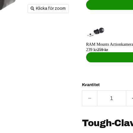
Klicka för zoom
RAM Mounts Actionkamera U
239 kr
259 kr
Kvantitet
Tough-Cla