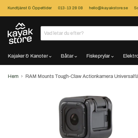
Kundtjänst & Öppettider
013-13 28 08
hello@kayakstore.se
So
Kajaker & Kanoter
Båtar
Fiskeprylar
Elektr
Hem
RAM Mounts Tough-Claw Actionkamera Universalfäs