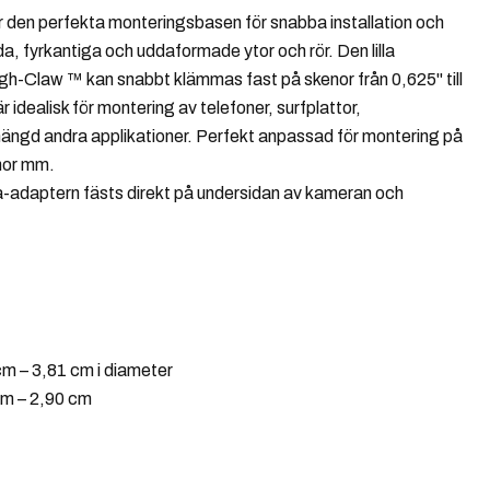
en perfekta monteringsbasen för snabba installation och
a, fyrkantiga och uddaformade ytor och rör. Den lilla
-Claw ™ kan snabbt klämmas fast på skenor från 0,625" till
r idealisk för montering av telefoner, surfplattor,
ängd andra applikationer. Perfekt anpassad för montering på
nor mm.
adaptern fästs direkt på undersidan av kameran och
cm – 3,81 cm i diameter
 cm – 2,90 cm