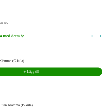
 059 SEK
ra med detta ✨
ns to navigate through product recommendations, or scroll horizontally to view mo
Klämma (C-kula)
Lägg till
iten Klämma (B-kula)