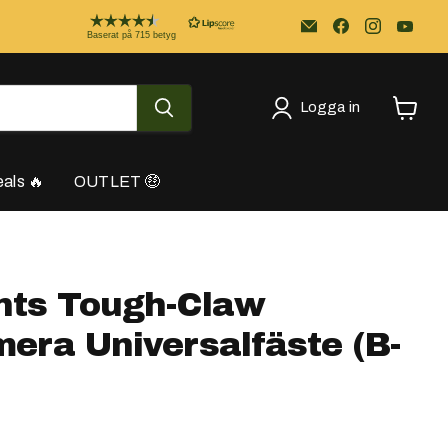
Email
Kayakstore.se
Baserat på 715 betyg
Logga in
Se
varukor
als 🔥
OUTLET 🤑
ts Tough-Claw
era Universalfäste (B-