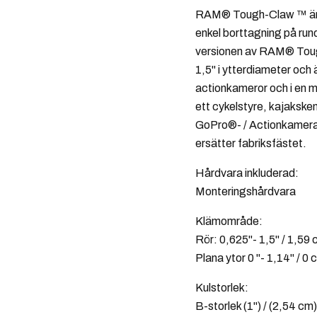
RAM® Tough-Claw ™ är d
enkel borttagning på rund
versionen av RAM® Tough
1,5" i ytterdiameter och ä
actionkameror och i en m
ett cykelstyre, kajakske
GoPro®- / Actionkamera-
ersätter fabriksfästet.
Hårdvara inkluderad:
Monteringshårdvara
Klämområde:
Rör: 0,625"- 1,5" / 1,59 
Plana ytor 0 "- 1,14" / 0
Kulstorlek:
B-storlek (1") / (2,54 cm)