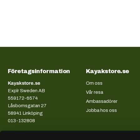
Företagsinformation
Kayakstore.se
Kayakstore.se
Om oss
Explr Sweden AB
Vår resa
559172-6574
Ambassadörer
Låsbomsgatan 27
Jobba hos oss
58941 Linköping
013-132808