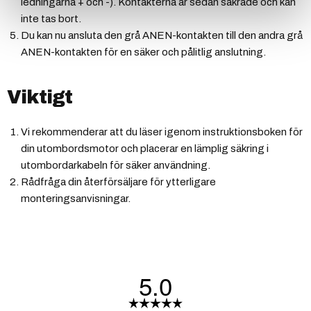
ledningarna + och -). Kontakterna är sedan säkrade och kan
inte tas bort.
Du kan nu ansluta den grå ANEN-kontakten till den andra grå
ANEN-kontakten för en säker och pålitlig anslutning.
Viktigt
Vi rekommenderar att du läser igenom instruktionsboken för
din utombordsmotor och placerar en lämplig säkring i
utombordarkabeln för säker användning.
Rådfråga din återförsäljare för ytterligare
monteringsanvisningar.
5.0
Betyg: