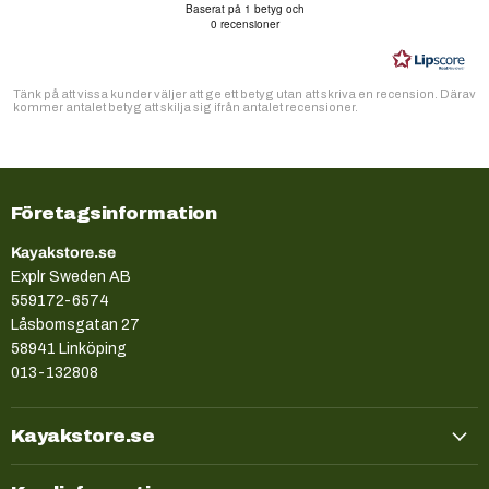
5.0
Baserat på 1 betyg och
utav
0 recensioner
5
stjärnor
Tänk på att vissa kunder väljer att ge ett betyg utan att skriva en recension. Därav
kommer antalet betyg att skilja sig ifrån antalet recensioner.
Företagsinformation
Kayakstore.se
Explr Sweden AB
559172-6574
Låsbomsgatan 27
58941 Linköping
013-132808
Kayakstore.se