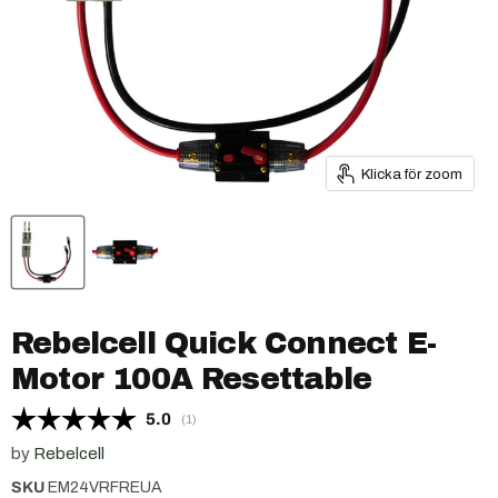
Klicka för zoom
Rebelcell Quick Connect E-
Motor 100A Resettable
Snittbetyg:
5.0
(
röster:
1
)
by
Rebelcell
SKU
EM24VRFREUA