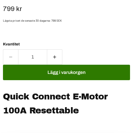
Nuvarande pris
799 kr
Lägsta priset de senaste 30 dagarna:
799 SEK
Kvantitet
Lägg i varukorgen
Quick Connect E-Motor
100A Resettable