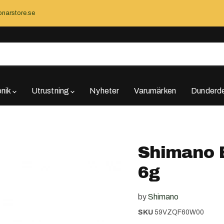
narstore.se
onik
Utrustning
Nyheter
Varumärken
Dunderde
Shimano 
6g
by
Shimano
SKU
59VZQF60W00