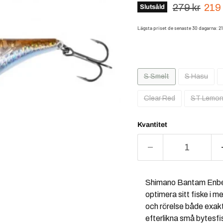
Ursprungsp
Nuva
279 kr
219 
Slutsåld
Lägsta priset de senaste 30 dagarna:
2
S Smelt
S Hasu
Clear Red
ST Lemon
Kvantitet
Shimano Bantam Enber 6
optimera sitt fiske i 
och rörelse både exak
efterlikna små bytesfis