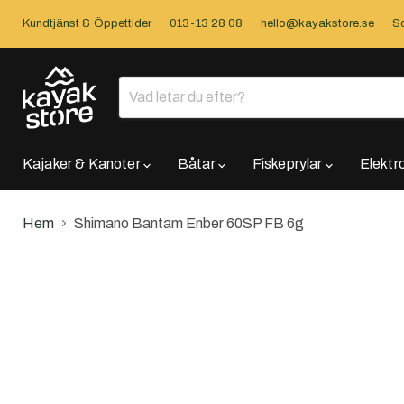
Kundtjänst & Öppettider
013-13 28 08
hello@kayakstore.se
So
Kajaker & Kanoter
Båtar
Fiskeprylar
Elektr
Hem
Shimano Bantam Enber 60SP FB 6g