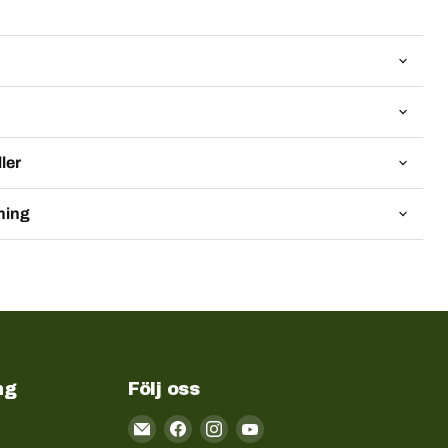
ler
ning
ng
Följ oss
Email