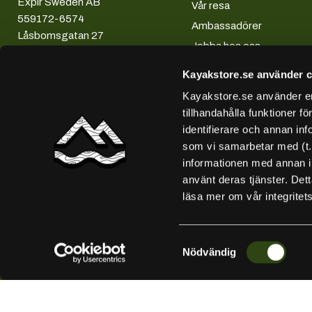
Explr Sweden AB
Vår resa
559172-6574
Ambassadörer
Låsbomsgatan 27
Jobba hos oss
58941 Linköping
013-132808
Kayakstore.se använder c
Kayakstore.se använder enh
tillhandahålla funktioner f
identifierare och annan inf
som vi samarbetar med (t
informationen med annan in
använt deras tjänster. Det
läsa mer om vår integritet
Samtyckesval
Nödvändig
Copyright 2026 © Explr Sweden AB