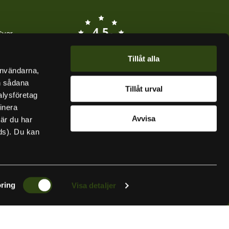
Kayakstore.se
4.5
Svar
/5
BASERAT PÅ 715 BETYG
ent
Tillåt alla
användarna,
en sådana
Tillåt urval
alysföretag
inera
Avvisa
när du har
ds). Du kan
ring
Visa detaljer