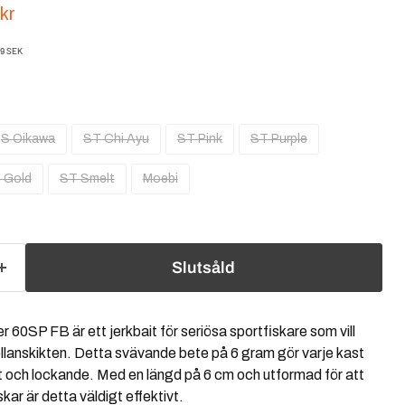
ris
rande pris
kr
19 SEK
S Oikawa
ST Chi Ayu
ST Pink
ST Purple
 Gold
ST Smelt
Moebi
Slutsåld
0SP FB är ett jerkbait för seriösa sportfiskare som vill
mellanskikten. Detta svävande bete på 6 gram gör varje kast
t och lockande. Med en längd på 6 cm och utformad för att
kar är detta väldigt effektivt.