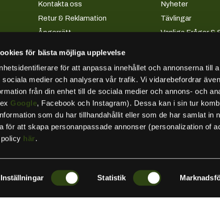
Kontakta oss
Nyheter
Retur & Reklamation
Tävlingar
Ångerrätt
Vanliga Frågor & 
Frakt & Leverans
FAQ - Vårt sortim
ookies för bästa möjliga upplevelse
Allmänna villkor
etsidentifierare för att anpassa innehållet och annonserna till 
Köpevillkor företag
ör sociala medier och analysera vår trafik. Vi vidarebefordrar äv
Lån & Avbetalning
ormation från din enhet till de sociala medier och annons- och an
.ex
Google
, Facebook och Instagram). Dessa kan i sin tur komb
Integritetspolicy
formation som du har tillhandahållit eller som de har samlat in 
Besök oss
ta för att skapa personanpassade annonser (personalization of a
Kundkonto
spolicy
här
.
Tillgänglighetsredogörelse
Inställningar
Statistik
Marknadsfö