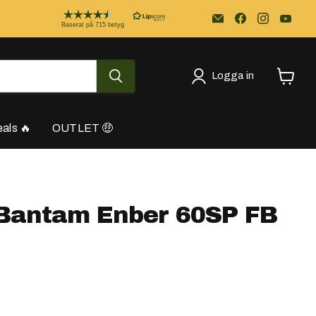
Email
Kayakstore.se
Baserat på 715 betyg
Logga in
Se
varukor
als 🔥
OUTLET 🤑
Bantam Enber 60SP FB