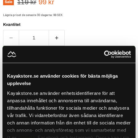
Ursprungspris
Nuvarande pris
119 kr
99 kr
Sale
Lägsta priset de senaste 30 dagarna:
99 SEK
Kvantitet
Lägg i varukorgen
Populärt att kombinera med detta ✨
Kayakstore.se använder cookies för bästa möjliga
Use the Previous and Next buttons to navigate through product recomm
upplevelse
Kayakstore.se använder enhetsidentifierare för att
anpassa innehållet och annonserna till användarna,
Shimano Lure Yasei Chit Chat Chatter 17g Pearl White
tillhandahålla funktioner för sociala medier och analysera
105 kr
129 kr
vår trafik. Vi vidarebefordrar även sådana identifierare
Lägg till
och annan information från din enhet till de sociala medier
och annons- och analysföretag som vi samarbetar med
(t.ex
Google
, Facebook och Instagram). Dessa kan i sin