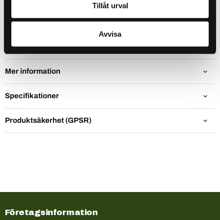
Tiger levererar visuellt kaos och starka vibrationer, en
Tillåt urval
kombination som rovfiskar har svårt att ignorera. Perfekt i
färgat vatten eller under mörka förhållanden när du
Avvisa
behöver maximal uppmärksamhet.
Mer information
Specifikationer
Produktsäkerhet (GPSR)
Företagsinformation