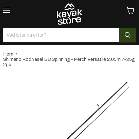
Meny
Se
varuk
Hem
Shimano Rod Yasei BB Spinning - Perch Versatile 2.05m 7-25g
2pc