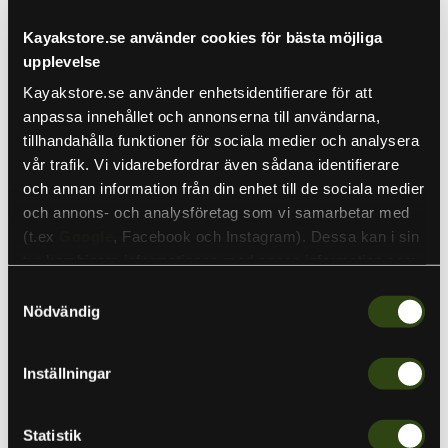
by
Shimano
SKU
YASBBAXPV205ML
Kayakstore.se använder cookies för bästa möjliga
upplevelse
Ursprungspris
Nuvarande pris
1,199 kr
1,099 kr
Sale
Kayakstore.se använder enhetsidentifierare för att
anpassa innehållet och annonserna till användarna,
Lägsta priset de senaste 30 dagarna:
1 099 SEK
tillhandahålla funktioner för sociala medier och analysera
vår trafik. Vi vidarebefordrar även sådana identifierare
och annan information från din enhet till de sociala medier
Kvantitet
och annons- och analysföretag som vi samarbetar med
(t.ex
Google
, Facebook och Instagram). Dessa kan i sin
tur kombinera informationen med annan information som
du har tillhandahållit eller som de har samlat in när du har
Lägg i varukorgen
Samtyckesval
använt deras tjänster. Detta för att skapa
Nödvändig
personanpassade annonser (personalization of ads). Du
kan läsa mer om vår integritetspolicy
här
.
Shimano Rod Yasei BB Spinning-serien representerar en
Inställningar
exceptionell kollektion spinnspön som är
specialutvecklade för att möta de specifika behoven hos
moderna fiskare. Oavsett om ditt intresse ligger i lätt
Statistik