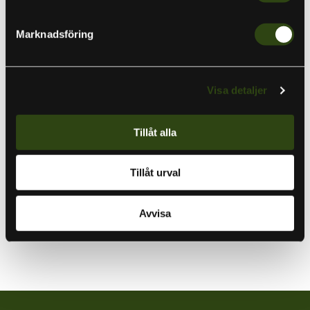
streetfiske eller om du behöver kraftfulla modeller för att
jaga de största gäddorna med tunga beten, erbjuder Yasei
Marknadsföring
BB-serien en perfekt match för dina ambitioner.
Mer information
Visa detaljer
Specifikationer
Tillåt alla
Förpackningen innehåller
Tillåt urval
Information om tillverkning
Avvisa