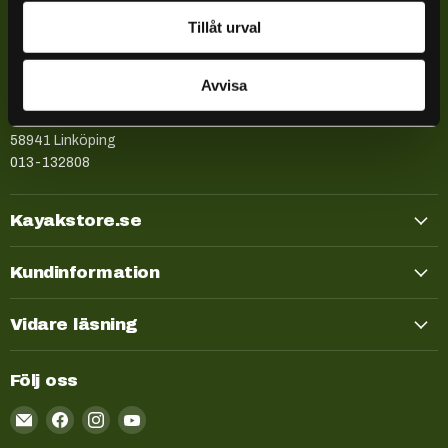
Företagsinformation
Tillåt urval
Kayakstore.se
Explr Sweden AB
Avvisa
559172-6574
Låsbomsgatan 27
58941 Linköping
013-132808
Kayakstore.se
Kundinformation
Vidare läsning
Följ oss
Email
Kayakstore.se