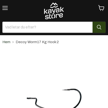
Meny
Se
varuk
Hem
Decoy Worm17 Kg Hook 2