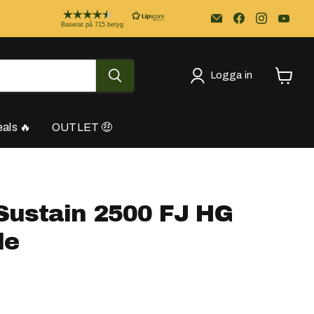
Email
Kayakstore.se
Baserat på 715 betyg
Logga in
Se
varukor
als 🔥
OUTLET 🤑
Sustain 2500 FJ HG
le