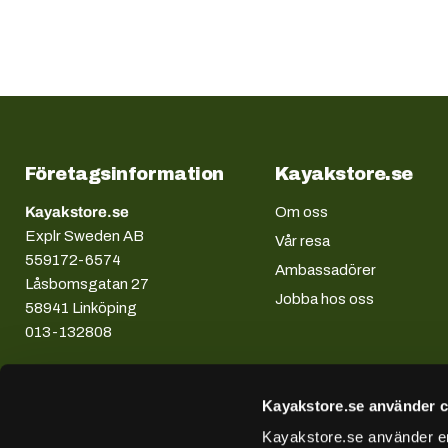
Företagsinformation
Kayakstore.se
Kayakstore.se
Om oss
Explr Sweden AB
Vår resa
559172-6574
Ambassadörer
Låsbomsgatan 27
Jobba hos oss
58941 Linköping
013-132808
Kayakstore.se använder c
Kayakstore.se använder enh