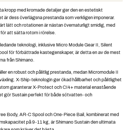
ta kropp med kromade detaljer ger den en estetiskt
det är dess överlägsna prestanda som verkligen imponerar.
rt lätt och rotationen är nästan övernaturligt smidig, med
ör att sätta rotorn i rörelse.
dande teknologi, inklusive Micro Module Gear II, Silent
ool för förbättrade kastegenskaper, är detta en av de mest
arna från Shimano.
r en robust och pålitlig prestanda, medan Micromodule II
 växling. X-Ship-teknologin ger ökad hållbarhet och pålitlighet
utom garanterar X-Protect och CI4+ material enastående
et gör Sustain perfekt för både sötvatten- och
ree Body, AR-C Spool och One-Piece Bail, kombinerat med
skapacitet på 9-11 kg, är Shimano Sustain den ultimata
iskare som kräver det bästa.