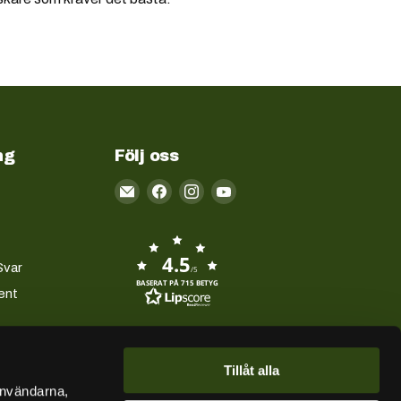
ng
Följ oss
Email
Kayakstore.se
4.5
Svar
/5
BASERAT PÅ 715 BETYG
ent
Tillåt alla
användarna,