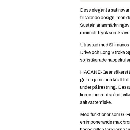
Dess eleganta satinsvar
tilltalande design, men 
Sustain är anmärkningsvä
minimalt tryck som krävs f
Utrustad med Shimanos le
Drive och Long Stroke Sp
sofistikerade haspelrull
HAGANE-Gear säkerställe
ger en jämn och kraftfull
under påfrestning. Dess
korrosionsmotstånd, vilk
saltvattenfiske.
Med funktioner som G-F
en imponerande max brom
haspelrullen för kräsna f