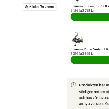
Shimano Sustain FK 2500 -
Klicka för zoom
3 199 kr
3 799 kr
Shimano Rullar Sustain FK 
3 299 kr
3 899 kr
Produkten har ut
Vänligen notera a
och hos vår levera
en nya version. Ko