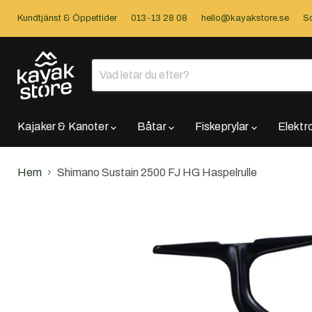
Kundtjänst & Öppettider
013-13 28 08
hello@kayakstore.se
So
Kajaker & Kanoter
Båtar
Fiskeprylar
Elektr
Hem
Shimano Sustain 2500 FJ HG Haspelrulle