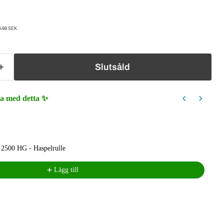
pris
 499 SEK
Slutsåld
ra med detta ✨
buttons to navigate through product recommendations, or scroll horizon
 2500 HG - Haspelrulle
Lägg till