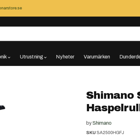
narstore.se
onik
Utrustning
Nyheter
Varumärken
Dunderde
Shimano 
Haspelrul
by
Shimano
SKU
SA2500HGFJ