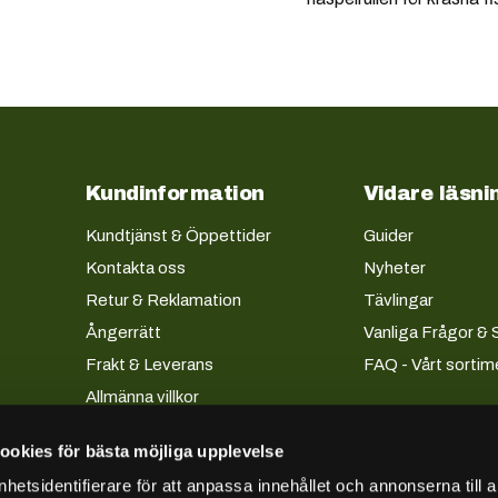
Kundinformation
Vidare läsni
Kundtjänst & Öppettider
Guider
Kontakta oss
Nyheter
Retur & Reklamation
Tävlingar
Ångerrätt
Vanliga Frågor & 
Frakt & Leverans
FAQ - Vårt sortim
Allmänna villkor
Köpevillkor företag
ookies för bästa möjliga upplevelse
Lån & Avbetalning
etsidentifierare för att anpassa innehållet och annonserna till 
Integritetspolicy