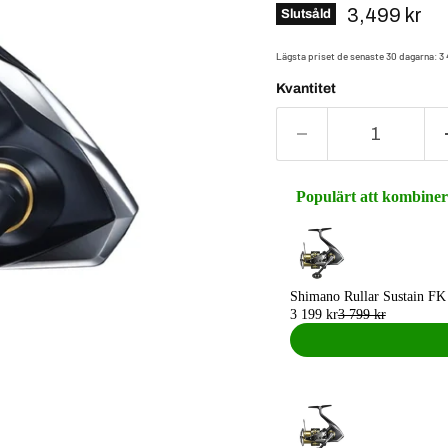
Nuvarande 
3,499 kr
Slutsåld
Lägsta priset de senaste 30 dagarna:
3
Kvantitet
Populärt att kombine
Use the Previous and Next 
Shimano Rullar Sustain FK
3 199 kr
3 799 kr